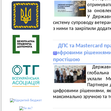
отримувати
за оновле
У Державн
систему супроводу ветеран
з ними та закріпили додат
ДПС та Mastercard п
цифровими рішеннями,
простішою
Держав
глобальна
уклали М
Партнери 
цифровими рішеннями, які
максимально зручною та 