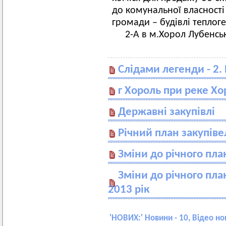
до комунальної власності
громади – будівлі теплог
2-А в м.Хорол Лубенсь
Слідами легенди - 2.
г Хороль при реке Хор
Державні закупівлі
Річний план закупіве
Зміни до річного пла
Зміни до річного пла
2013 рік
'
НОВИХ:
' Новини - 10, Відео но