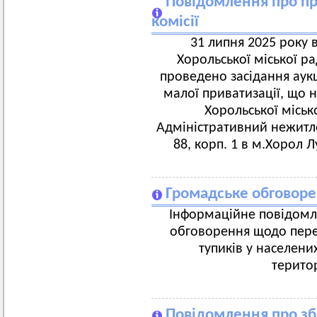
Повідомлення про пр
комісії
31 липня 2025 року 
Хорольської міської ра
проведено засідання аукц
малої приватизації, що 
Хорольської міськ
Адміністративний нежитло
88, корп. 1 в м.Хорол 
Громадське обговор
Інформаційне повідомл
обговорення щодо пере
тупиків у населени
терито
Повідомлення про збі