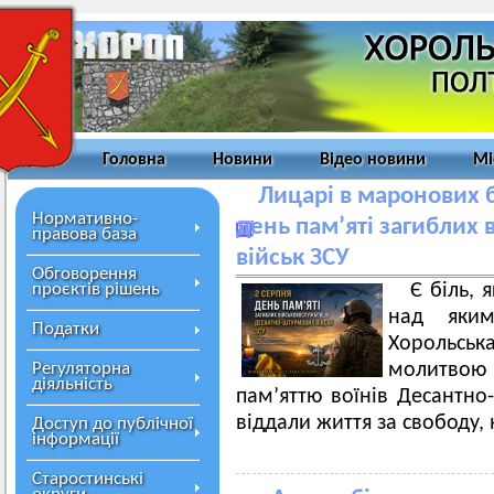
Головна
Новини
Відео новини
Мі
Лицарі в маронових бе
Нормативно-
день пам’яті загиблих
правова база
військ ЗСУ
Обговорення
проєктів рішень
Є біль, 
над яки
Податки
Хорольська
Регуляторна
молитвою
діяльність
пам’яттю воїнів Десантно-
віддали життя за свободу, 
Доступ до публічної
інформації
Старостинські