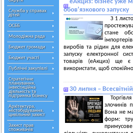
округи
еАкциз: бізнес уже м
обов’язкового запуску
Служба у справах
дітей
З 1 лист
простежува
ОСББ
стане обо
Молодіжна рада
імпортерів
виробів та рідин для еле
Бюджет громади
запуску електронної сис
Бюджет участі
товарів (еАкциз) ще є
використати, щоб спокійно
Публічні закупівлі
Стратегічне
планування,
інвестиційна
30 липня – Всесвітні
діяльність та
підтримка бізнесу
Торгівля
злочинів п
Архітектура,
містобудування,
Вона не ма
цивільний захист
форм: тру
Захист прав
примусове
споживачів