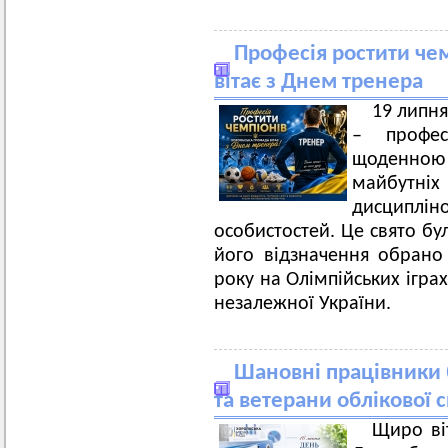
Професія ростити че
вітає з Днем тренера
19 липня
– профес
щоденно
майбутн
дисципл
особистостей. Це свято бу
його відзначення обрано
року на Олімпійських ігр
незалежної України.
Шановні працівники б
та ветерани облікової 
Щиро ві