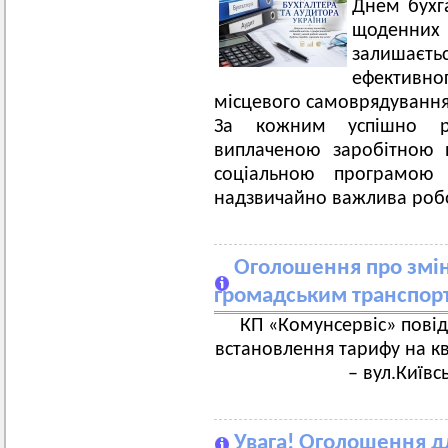
Днем бухга
щоденни
залишаєть
ефектив
місцевого самоврядування,
За кожним успішно р
виплаченою заробітною 
соціальною програмою с
надзвичайно важлива робо
Оголошення про зміну
громадським транспор
КП «Комунсервіс» повід
встановлення тарифу на к
– вул.Київс
Увага! Оголошення дл