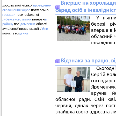
Вперше на хорольщин
хорольської міської
проведення
серед осіб з інвалідніс
оголошення
хорол
полтавської
громади
територіальної
У п'ятн
лубенського
липня
ветерані
в
березі рі
району
пові
домлення
області
аукціонної приватизації ві
йни
вперше в і
комісії засі
дання
обласний ч
інвалідніст
Відзнака за працю, в
Сьогодн
Сергій Вол
господар
Яременчук
вручив й
обласної ради. Свій юв
червня, однак через пост
знайшла свого адресата ли