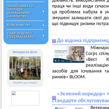
діяльність, використання 
Запобігання та
праця чи інші види сучасн
протидія
ця проблема набула в у
домашньому
насильству
змушені залишати свої до
що підвищує ризики потрап
Краєзнавство
ПАМ’ЯТАЄМО.
ПЕРЕМАГАЄМО.
До відома підприємц
Міжнаро
Випадкове фото
Corps спіл
«Вест Ю
реалізацію
засобів для існування 
ринків» BLOOM.
Перейти до галереї
«Зелений коридор» та
стандарти обслуговува
Ветерани