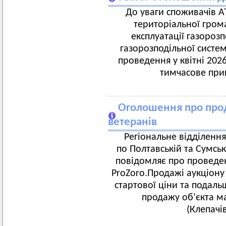
До уваги споживачів А
територіальної гром
експлуатації газороз
газорозподільної систе
проведення у квітні 202
тимчасове при
Оголошення про прод
ветеранів
Регіональне відділенн
по Полтавській та Сумськ
повідомляє про проведен
ProZoro.Продажі аукціон
стартової ціни та подаль
продажу об’єкта ма
(Клепачі