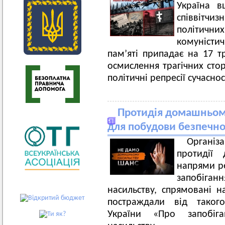
Україна в
співвітчиз
політич
комуніст
пам’яті припадає на 17 т
осмислення трагічних стор
політичні репресії сучаснос
Протидія домашньому
для побудови безпечно
Організа
протидії 
напрями ре
запобіг
насильству, спрямовані на
постраждали від такого
України «Про запобі