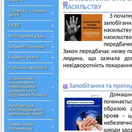
округи
НАСИЛЬСТВУ
Служба у справах
дітей
З початк
запобіг
ОСББ
насильств
Молодіжна рада
насильс
передбаче
Бюджет громади
Закон передбачає низку по
Бюджет участі
людина, що зазнала дом
невідворотність покарання
Публічні закупівлі
Стратегічне
планування,
Запобігання та прот
інвестиційна
діяльність та
Домаш
підтримка бізнесу
починаєть
Архітектура,
образою 
містобудування,
цивільний захист
прояв – ц
небезпеч
Захист прав
споживачів
шкоди здор