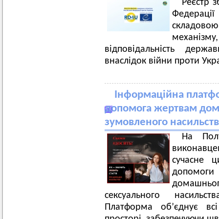
Реєстр з
Федерації 
складово
механізм
відповідальність держа
внаслідок війни проти Укр
Інформаційна платфо
допомога жертвам дом
зумовленого насильств
На Пол
виконавц
сучасне ц
допомоги
домашньо
сексуального насильст
Платформа об’єднує вс