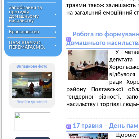
травми також залишають г
Запобігання та
протидія
на загальний емоційний ста
домашньому
насильству
Краєзнавство
Робота по формуван
домашнього насильства
ПАМ’ЯТАЄМО.
ПЕРЕМАГАЄМО.
У четв
депутата
Випадкове фото
Хорольсько
відбулося
ради Хоро
району Полтавської обл
гендерної рівності, за
Перейти до галереї
насильству і торгівлі людь
17 травня – День пам
Щороку