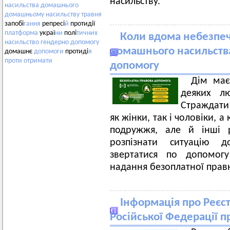
насильству.
насильства
домашнього
домашньому
насильству
травня
запобі
гання
репресі
й
протидії
платформа
украї
ни
полі
тичних
Коли вдома небезпеч
насильство
гендерно
допомогу
домашнього насильств
домашнє
допомоги
протиді
я
проти
отримати
допомогу
Дім має
деяких л
Страждати
як жінки, так і чоловіки, 
подружжя, але й інші р
розпізнати ситуацію 
звертатися по допомог
надання безоплатної прав
Інформація про Реєст
Російської Федерації п