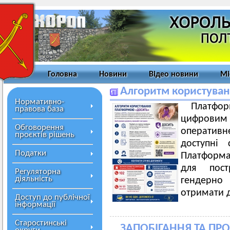
Головна
Новини
Відео новини
Мі
Алгоритм користува
Нормативно-
Платфор
правова база
цифрови
Обговорення
оператив
проєктів рішень
доступні 
Податки
Платформа
для пос
Регуляторна
діяльність
гендерно
отримати д
Доступ до публічної
інформації
Старостинські
ЗАПОБІГАННЯ ТА П