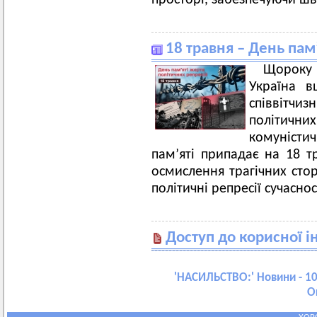
просторі, забезпечуючи шв
18 травня – День пам
Щороку
Україна в
співвітчиз
політич
комуніст
пам’яті припадає на 18 т
осмислення трагічних стор
політичні репресії сучаснос
Доступ до корисної і
'
НАСИЛЬСТВО:
' Новини - 10
О