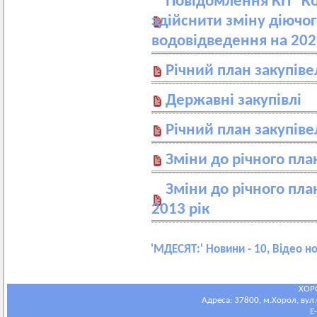
Повідомлення КП "Ко
здійснити зміну діючо
водовідведення на 202
Річний план закупіве
Державні закупівлі
Річний план закупіве
Зміни до річного пла
Зміни до річного пла
2013 рік
'
МДЕСЯТ:
' Новини - 10, Відео н
ХОР
Адреса: 37800, м.Хорол, вул.С
E