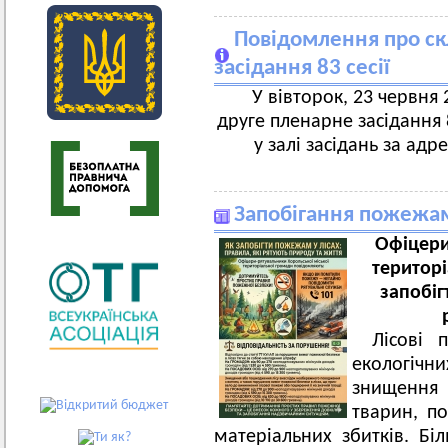
Повідомлення про ск
засідання 83 сесії
У вівторок, 23 червня 2
друге пленарне засідання 8
у залі засідань за адр
Запобігання пожежам
Офіцери
територ
запобіг
Лісові 
екологіч
знищення
тварин, по
матеріальних збитків. Бі