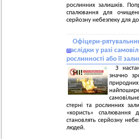
рослинних залишків. По
спалювання для очищенн
серйозну небезпеку для до
Офіцери-рятувальни
наслідки у разі самові
рослинності або її зали
З наста
значно зр
природн
найпошир
самовільн
стерні та рослинних за
«користь» спалювання д
становлять серйозну небе
людей.