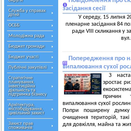
Повідомлення про ск
округи
засідання сесії
Служба у справах
дітей
У середу, 15 липня 20
пленарне засідання 84 поз
ОСББ
ради VIII скликання у з
Молодіжна рада
вул
Бюджет громади
Бюджет участі
Попередження про на
випалювання сухої росл
Публічні закупівлі
З наст
Стратегічне
планування,
зростає р
інвестиційна
екосисте
діяльність та
підтримка бізнесу
причин 
випалювання сухої рослинн
Архітектура,
містобудування,
Попри поширену думку
цивільний захист
очищення територій, такі
Захист прав
для довкілля, майна та жи
споживачів