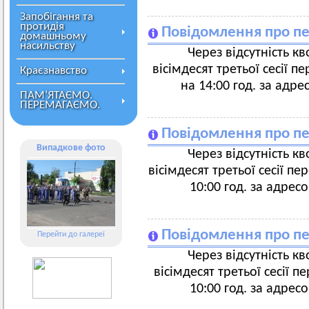
Запобігання та
протидія
Повідомлення про пе
домашньому
насильству
Через відсутність к
вісімдесят третьої сесії п
Краєзнавство
на 14:00 год. за адре
ПАМ’ЯТАЄМО.
ПЕРЕМАГАЄМО.
Повідомлення про пе
Випадкове фото
Через відсутність к
вісімдесят третьої сесії пе
10:00 год. за адрес
Повідомлення про пе
Перейти до галереї
Через відсутність к
вісімдесят третьої сесії п
10:00 год. за адрес