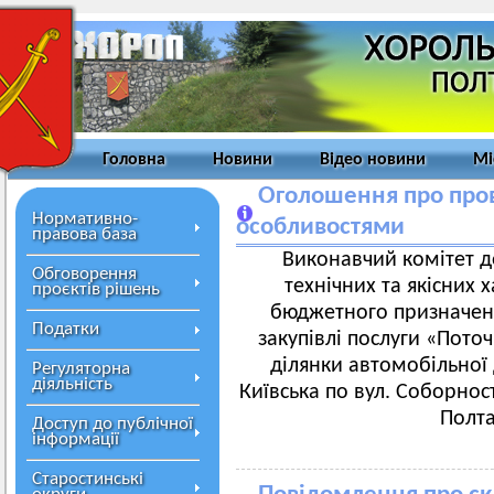
Головна
Новини
Відео новини
Мі
Оголошення про пров
Нормативно-
особливостями
правова база
Виконавчий комітет д
Обговорення
технічних та якісних 
проєктів рішень
бюджетного призначенн
Податки
закупівлі послуги «Пот
ділянки автомобільної 
Регуляторна
діяльність
Київська по вул. Соборнос
Полта
Доступ до публічної
інформації
Старостинські