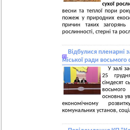
сухої росл
весни та теплої пори рок
пожеж у природних екос
причин таких загорянь 
рослинності, стерні та рос
Відбулися пленарні за
міської ради восьмого
У залі з
25 грудня
сімдесят с
восьмого 
основна ув
економічному розвит
комунальних установ, соці