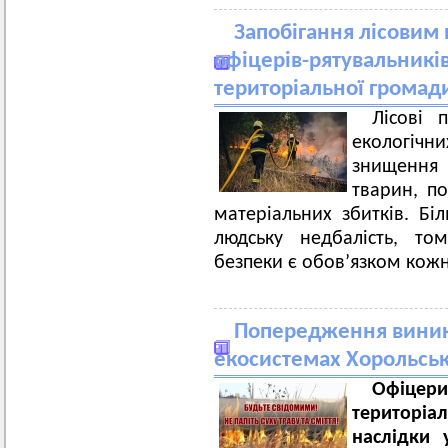
Запобігання лісовим
офіцерів-рятувальників
територіальної громад
Лісові 
екологіч
знищення
тварин, по
матеріальних збитків. Бі
людську недбалість, т
безпеки є обов’язком кожн
Попередження вини
екосистемах Хорольськ
Офіцери
територіа
наслідки 