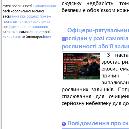
людську недбалість, т
сухої рослинності
випалювання
безпеки є обов’язком кожн
сесії хорольської міської
засі
дання
природних
пожеж
громади
таких
екосистемах
пові
домлення
виникнення
Офіцери-рятувальни
залишкі
в
самові
льне
стерні
скликання
найпоширені
ших
наслідки у разі самові
рослинності або її зали
З наст
зростає р
екосисте
причин 
випалюван
рослинних залишків. По
спалювання для очищенн
серйозну небезпеку для до
Повідомлення про скл