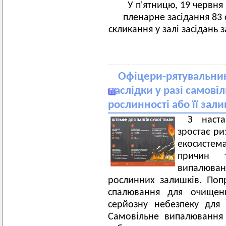
У п'ятницю, 19 червня 
пленарне засідання 83 с
скликання у залі засідань 
Офіцери-рятувальни
наслідки у разі самові
рослинності або її зали
З наст
зростає р
екосисте
причин 
випалюван
рослинних залишків. По
спалювання для очищенн
серйозну небезпеку для
Самовільне випалювання 