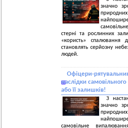
значно зр
природн
найпошир
самовільн
стерні та рослинних за
«користь» спалювання д
становлять серйозну небе
людей.
Офіцери-рятувальни
наслідки самовільного
або її залишків!
З наста
значно зр
природн
найпошир
самовільне випалюванн