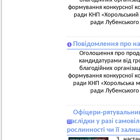
благодійних організац
формування конкурсної ком
ради КНП «Хорольський 
ради Лубенського 
Повідомлення про на
Оголошення про продо
кандидатурами від гро
благодійних організац
формування конкурсної ком
ради КНП «Хорольська мі
ради Лубенського 
Офіцери-рятувальни
наслідки у разі самові
рослинності чи її залиш
З наста