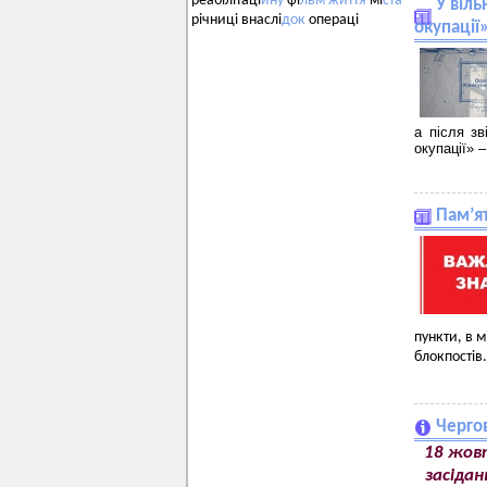
реабілітаці
йну
фі
льм
життя
мі
ста
У віл
річниці внаслі
док
операці
окупації
а після зв
окупації» 
Пам’я
пункти, в м
блокпостів.
Чергов
18 жовт
засідан