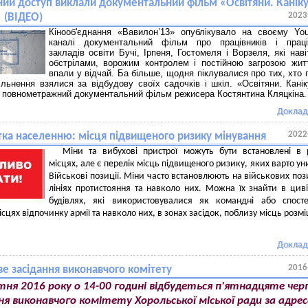
ьний доступ виклали документальний фільм «Освітяни. Каніку
2023
» (ВІДЕО)
Кінооб'єднання «Вавилон’13» опублікувало на своєму Yo
каналі документальний фільм про працівників і праці
закладів освіти Бучі, Ірпеня, Гостомеля і Ворзеля, які наві
обстрілами, ворожим контролем і постійною загрозою жи
впали у відчай. Ба більше, щодня піклувалися про тих, хто 
ільнення взялися за відбудову своїх садочків і шкіл. «Освітяни. Кані
– повнометражний документальний фільм режисера Костянтина Кляцкіна.
Доклад
2022
тка населенню: місця підвищеного ризику мінування
Міни та вибухові пристрої можуть бути встановлені в 
місцях, але є перелік місць підвищеного ризику, яких варто ун
Військові позиції. Міни часто встановлюють на військових пози
лініях протистояння та навколо них. Можна їх знайти в цив
будівлях, які використовувалися як командні або спост
ісцях відпочинку армії та навколо них, в зонах засідок, поблизу місць розм
Доклад
2016
е засідання виконавчого комітету
ня 2016 року о 14-00 годині відбудеться п'ятнадцяте чер
ня виконавчого комітету Хорольської міської ради за адре