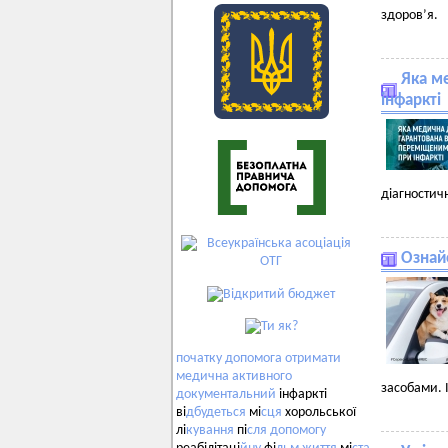
здоров’я.
Яка м
інфаркті
діагностич
Ознай
початку
допомога
отримати
медична
активного
засобами. І
документальний
інфаркті
ві
дбудеться
мі
сця
хорольської
лі
кування
пі
сля
допомогу