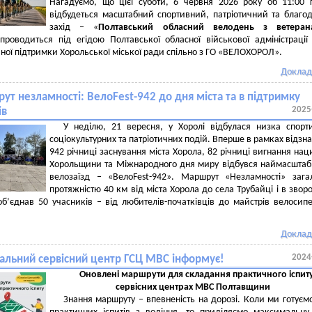
Нагадуємо, що цієї суботи, 6 червня 2026 року об 11:00 
відбудеться масштабний спортивний, патріотичний та благо
захід – «
Полтавський обласний велодень з ветеран
проводиться під егідою Полтавської обласної військової адміністрації
йної підтримки Хорольської міської ради спільно з ГО «ВЕЛОХОРОЛ».
Доклад
ут незламності: ВелоFest-942 до дня міста та в підтримку
2025
ів
У неділю, 21 вересня, у Хоролі відбулася низка спорт
соціокультурних та патріотичних подій. Вперше в рамках відзн
942 річниці заснування міста Хорола, 82 річниці вигнання наци
Хорольщини та Міжнародного дня миру відбувся наймасшта
велозаїзд – «ВелоFest-942». Маршрут «Незламності» заг
протяжністю 40 км від міста Хорола до села Трубайці і в звор
б’єднав 50 учасників – від любителів-початківців до майстрів велосип
Доклад
2024
нальний сервісний центр ГСЦ МВС інформує!
Оновлені маршрути для складання практичного іспиту
сервісних центрах МВС Полтавщини
Знання маршруту – впевненість на дорозі. Коли ми готуєм