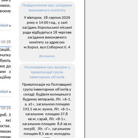
 увагу
знаки,
Повідомлення про засідання
виконавчого комітету
своєму
У вівторок, 18 серпня 2026
року о 14:00 год., у залі
ніше
засідань Хорольської міської
ради відбудеться 18 чергове
засідання виконавчого
-10-28
комітету за адресою:
м.Хорол, вул.Соборності, 4
рацій,
очатку
Докладніше
ебують
рих до
Оголошення про аукціон з
ним з
приватизації групи
ційну
інвентарних об’єктів
Приватизація на Полтавщині:
група інвентарних об’єктів у
ніше
складі: будівля колишнього
будинку ветеранів, Літ. «А-1,
а, а1», загальною площею
-10-24
192,5 кв.м; кухня, Літ. «Б-1»,
загальною площею 37,8
роб. З
кв.м; сарай, Літ. «В-1»,
, які
загальною площею 8,6 кв.м;
стає.
погріб, Літ. «Г», загальною
ляхом
площею 8,5 кв.м; колодязь
орони