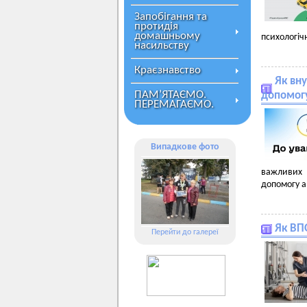
Запобігання та
протидія
домашньому
психологіч
насильству
Краєзнавство
Як вн
ПАМ’ЯТАЄМО.
допомогу
ПЕРЕМАГАЄМО.
Випадкове фото
важливих 
допомогу а
Як ВП
Перейти до галереї