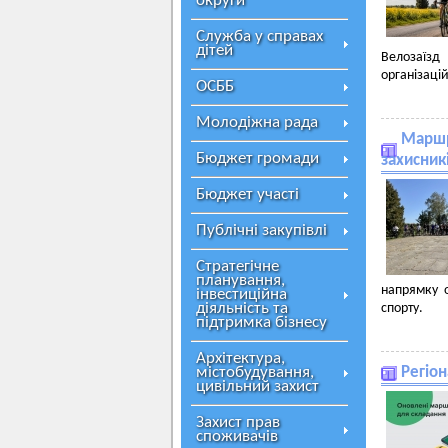
округи
Служба у справах
дітей
Велозаїзд 
організаці
ОСББ
Молодіжна рада
Маршр
Бюджет громади
захисник
Бюджет участі
Публічні закупівлі
Стратегічне
планування,
напрямку о
інвестиційна
діяльність та
спорту.
підтримка бізнесу
Архітектура,
містобудування,
Регіо
цивільний захист
Захист прав
споживачів