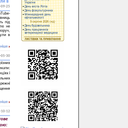
ли в
-09-25
uTube-
вниць
ть під
ттю не
поруч,
кули в
ніше
-05-30
різних
икати:
ціях і
ільних
ережні
іщення
ніше
-10-12
гове
сою: