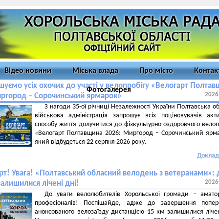
Відео новини
Міська влада
Про місто
Контак
шуємо усіх охочих до участі у велопробігу «Велогарт Полта
Фотогалерея
2026
ргород – Сорочинський ярмарок»
З нагоди 35-ої річниці Незалежності України Полтавська о
військова адміністрація запрошує всіх поціновувачів акт
способу життя долучитися до фізкультурно-оздоровчого велоп
«Велогарт Полтавщина 2026: Миргород – Сорочинський ярм
який відбудеться 22 серпня 2026 року.
Доклад
рт! Увага! «Полтавський обласний велодень з ветеранами»: 
2026
залишилися лічені дні!
До уваги велолюбителів Хорольської громади – аматор
професіоналів! Поспішайде, адже до завершення попер
анонсованого велозаїзду дистанцією 15 км залишилися лічен