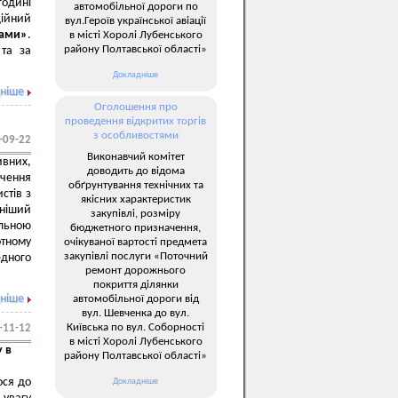
годині
автомобільної дороги по
дійний
вул.Героїв української авіації
ами»
.
в місті Хоролі Лубенського
району Полтавської області»
 та за
Докладніше
ніше
Оголошення про
проведення відкритих торгів
з особливостями
-09-22
Виконавчий комітет
ивних,
доводить до відома
ачення
обґрунтування технічних та
стів з
якісних характеристик
бніший
закупівлі, розміру
альною
бюджетного призначення,
отному
очікуваної вартості предмета
закупівлі послуги «Поточний
едного
ремонт дорожнього
покриття ділянки
ніше
автомобільної дороги від
вул. Шевченка до вул.
Київська по вул. Соборності
-11-12
в місті Хоролі Лубенського
 в
району Полтавської області»
ося до
Докладніше