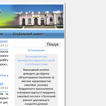
ти
Соціальний захист
вщина
-07-17
Оголошення
бласна
ивного
Оголошення про
робігу
проведення відкритих торгів
арок»,
з особливостями
Виконавчий комітет
доводить до відома
ніше
обґрунтування технічних та
якісних характеристик
до
закупівлі, розміру
-06-02
бюджетного призначення,
очікуваної вартості предмета
ів та
закупівлі послуги «Поточний
едньо
ремонт дорожнього
і дні.
покриття ділянки