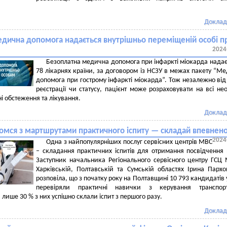
Доклад
едична допомога надається внутрішньо переміщеній особі п
2024
Безоплатна медична допомога при інфаркті міокарда надає
78 лікарнях країни, за договором із НСЗУ в межах пакету “М
допомога при гострому інфаркті міокарда”. Тож незалежно від
реєстрації чи статусу, пацієнт може розраховувати на всі нео
ні обстеження та лікування.
Доклад
омся з мартшрутами практичного іспиту — складай впевнен
2024
Одна з найпопулярніших послуг сервісних центрів МВС
– складання практичних іспитів для отримання посвідчення 
Заступник начальника Регіонального сервісного центру ГСЦ
Харківській, Полтавській та Сумській областях Ірина Парх
розповіла, що з початку року на Полтавщині 10 793 кандидатів у
перевіряли практичні навички з керування транспор
 лише 30 % з них успішно склали іспит з першого разу.
Доклад