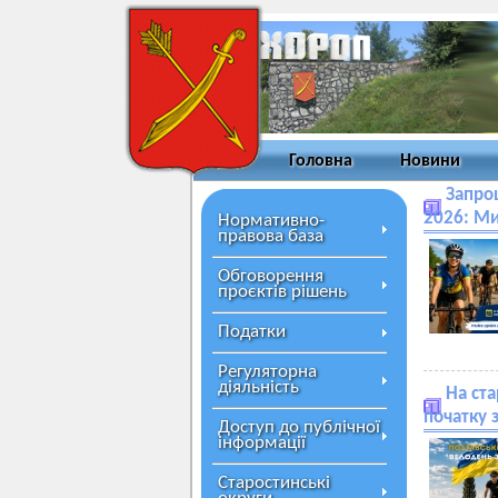
Головна
Новини
Запро
2026: Ми
Нормативно-
правова база
Обговорення
проєктів рішень
Податки
Регуляторна
діяльність
На ста
початку 
Доступ до публічної
інформації
Старостинські