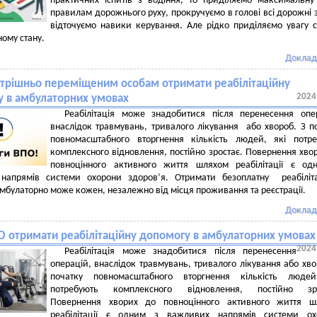
практичних іспитів з водіння, то приділяємо максимальну
правилам дорожнього руху, прокручуємо в голові всі дорожні 
відточуємо навики керування. Але рідко приділяємо увагу 
ному стану.
Доклад
утрішньо переміщеним особам отримати реабілітаційну
2024
 в амбулаторних умовах
Реабілітація може знадобитися після перенесення опе
внаслідок травмувань, тривалого лікування або хвороб. З п
повномасштабного вторгнення кількість людей, які потр
комплексного відновлення, постійно зростає. Повернення хво
повноцінного активного життя шляхом реабілітації є од
напрямів системи охорони здоров’я. Отримати безоплатну реабіліта
мбулаторно може кожен, незалежно від місця проживання та реєстрації.
Доклад
О отримати реабілітаційну допомогу в амбулаторних умовах
2024
Реабілітація може знадобитися після перенесення
операцій, внаслідок травмувань, тривалого лікування або хво
початку повномасштабного вторгнення кількість людей
потребують комплексного відновлення, постійно зро
Повернення хворих до повноцінного активного життя ш
реабілітації є одним з важливих напрямів системи ох