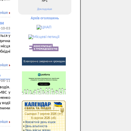
№1
Докладніше
ніше
Архів оголошень
ри
-10-03
ться у
едична
 місця
бхідні
ніше
о
-06-11
водія.
 МВС у
оменко
 водії
тними
ніше