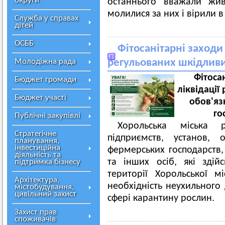
округи
останнього вважали жи
молилися за них і вірили в
Служба у справах
дітей
ОСББ
Фітосанітарні заходи 
Молодіжна рада
регульованих шкідливи
Фітоса
Бюджет громади
ліквідації
Бюджет участі
обов'яз
го
Публічні закупівлі
Хорольська міська 
Стратегічне
підприємств, установ, 
планування,
інвестиційна
фермерських господарств,
діяльність та
та інших осіб, які здій
підтримка бізнесу
території Хорольської м
Архітектура,
необхідність неухильного
містобудування,
цивільний захист
сфері карантину рослин.
Захист прав
споживачів