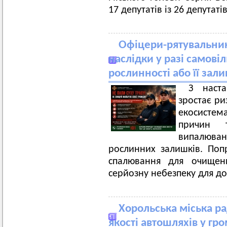
17 депутатів із 26 депутаті
Офіцери-рятувальни
наслідки у разі самові
рослинності або її зали
З наст
зростає р
екосисте
причин 
випалюван
рослинних залишків. По
спалювання для очищенн
серйозну небезпеку для до
Хорольська міська р
якості автошляхів у гр