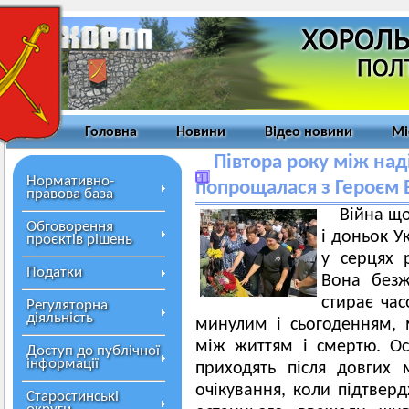
Головна
Новини
Відео новини
Мі
Півтора року між на
Нормативно-
попрощалася з Героєм 
правова база
Війна щ
Обговорення
і доньок У
проєктів рішень
у серцях р
Податки
Вона безжа
стирає час
Регуляторна
діяльність
минулим і сьогоденням, 
між життям і смертю. Ос
Доступ до публічної
інформації
приходять після довгих м
очікування, коли підтверд
Старостинські