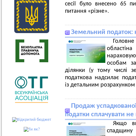
сесії було внесено 65 п
питання «різне».
Земельний податок: 
Головн
областіна
нарахову
особам за
ділянки (у тому числі з
податкова надсилає пода
із детальним розрахунком 
Продаж успадкованої
податки сплачувати не
Якщо в
спадщину 