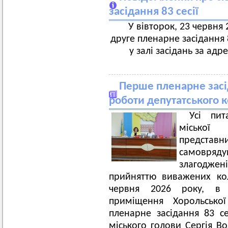
засідання 83 сесії
У вівторок, 23 червня 2
друге пленарне засідання 8
у залі засідань за адр
Перше пленарне засід
роботи депутатського 
Усі пит
міської
предста
самовряд
злагоджені
прийняттю виважених кол
червня 2026 року, в з
приміщення Хорольсько
пленарне засідання 83 се
міського голови Сергія Во