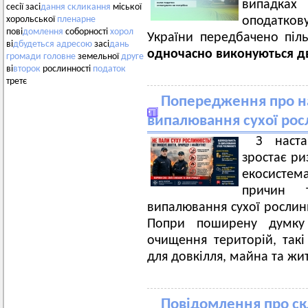
випадках
сесії засі
дання
скликання
міської
оподатко
хорольської
пленарне
пові
домлення
соборності
хорол
України передбачено піл
ві
дбудеться
адресою
засі
дань
одночасно виконуються дв
громади
головне
земельної
друге
ві
второк
рослинності
податок
третє
Попередження про на
випалювання сухої росл
З наст
зростає р
екосисте
причин 
випалювання сухої рослинн
Попри поширену думку
очищення територій, такі
для довкілля, майна та жи
Повідомлення про ск