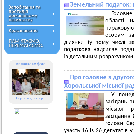
Земельний податок: 
Запобігання та
протидія
Головн
домашньому
насильству
області 
нарахову
Краєзнавство
особам за
ПАМ’ЯТАЄМО.
ділянки (у тому числі з
ПЕРЕМАГАЄМО.
податкова надсилає пода
із детальним розрахунком 
Випадкове фото
Про головне з другог
Хорольської міської ра
У понед
Перейти до галереї
засідань а
міської 
засідання 
голови Сер
участь 16 із 26 депутатів 