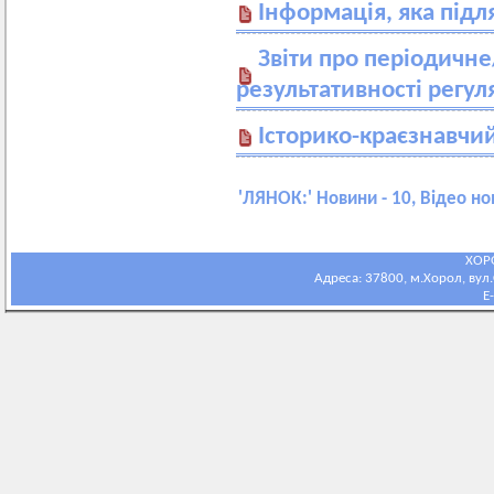
Інформація, яка під
Звіти про періодичн
результативності регул
Історико-краєзнавчи
'
ЛЯНОК:
' Новини - 10, Відео но
ХОР
Адреса: 37800, м.Хорол, вул.С
E