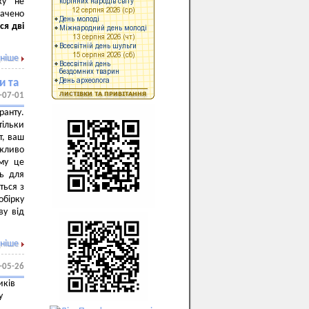
жу не
ачено
ся дві
ніше
и та
-07-01
ранту.
тільки
т, ваш
ожливо
ому це
ть для
ться з
обірку
ву від
ніше
-05-26
иків
у