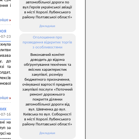
ож сум
автомобільної дороги по
ення і
вул.Героїв української авіації
в місті Хоролі Лубенського
району Полтавської області»
ніше
Докладніше
роя
-07-23
Оголошення про
проведення відкритих торгів
хнула
з особливостями
олитви
Виконавчий комітет
ривава
доводить до відома
у, до
обґрунтування технічних та
зі та
якісних характеристик
олдат,
закупівлі, розміру
лексів
бюджетного призначення,
рмової
очікуваної вартості предмета
закупівлі послуги «Поточний
ремонт дорожнього
ніше
покриття ділянки
автомобільної дороги від
них
вул. Шевченка до вул.
Київська по вул. Соборності
-07-16
в місті Хоролі Лубенського
ані на
району Полтавської області»
туп за
рсі на
Докладніше