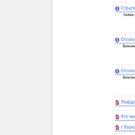
Страте
Заява 
Оголо
Викона
Оголо
Викона
Повід
Хто в
г Хоро