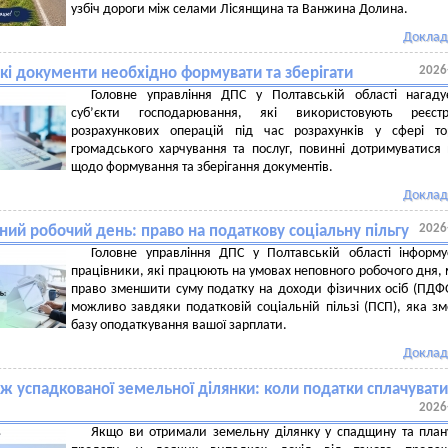
узбіч дороги між селами Лісянщина та Ванжина Долина.
Доклад
2026
які документи необхідно формувати та зберігати
Головне управління ДПС у Полтавській області нагаду
cуб’єкти господарювання, які використовують реєстр
розрахункових операцій під час розрахунків у сфері тор
громадського харчування та послуг, повинні дотримуватися
щодо формування та зберігання документів.
Доклад
2026
ний робочий день: право на податкову соціальну пільгу
Головне управління ДПС у Полтавській області інформ
працівники, які працюють на умовах неповного робочого дня,
право зменшити суму податку на доходи фізичних осіб (ПДФ
можливо завдяки податковій соціальній пільзі (ПСП), яка з
базу оподаткування вашої зарплати.
Доклад
ж успадкованої земельної ділянки: коли податки сплачувати
2026
Якщо ви отримали земельну ділянку у спадщину та плану