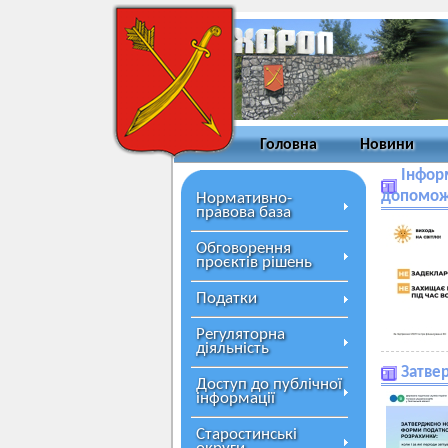
Головна
Новини
Інфор
допоможе
Нормативно-
правова база
Обговорення
проєктів рішень
Податки
Регуляторна
діяльність
Затве
Доступ до публічної
інформації
Старостинські