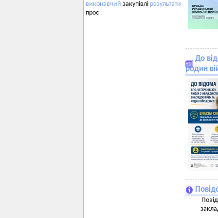
виконавчий
закупівлі
результати
проє
До від
родин ві
Повід
Повід
закла