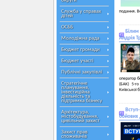
округи
Служба у справах
подання. В
дітей
ОСББ
Білим 
Андрія Т
Молодіжна рада
Бюджет громади
Бюджет участі
Публічні закупівлі
оператор б
Стратегічне
(БАК) 5-г
планування,
Київської 
інвестиційна
діяльність та
підтримка бізнесу
Вступ-
Архітектура,
містобудування,
бойових 
цивільний захист
Захист прав
споживачів