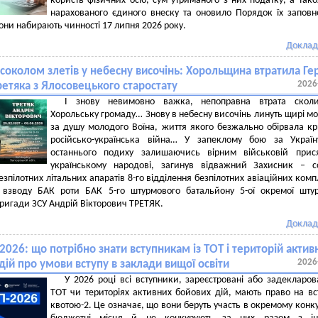
користь фізичних осіб, сум утриманого з них податку, а так
нарахованого єдиного внеску та оновило Порядок їх заповн
они набирають чинності 17 липня 2026 року.
Доклад
соколом злетів у небесну височінь: Хорольщина втратила Ге
2026
ретяка з Ялосовецького старостату
І знову невимовно важка, непоправна втрата сколи
Хорольську громаду… Знову в небесну височінь линуть щирі м
за душу молодого Воїна, життя якого безжально обірвала к
російсько-українська війна… У запеклому бою за Україн
останнього подиху залишаючись вірним військовій прися
українському народові, загинув відважний Захисник – с
езпілотних літальних апаратів 8-го відділення безпілотних авіаційних комп
о взводу БАК роти БАК 5-го штурмового батальйону 5-ої окремої шту
бригади ЗСУ Андрій Вікторович ТРЕТЯК.
Доклад
2026: що потрібно знати вступникам із ТОТ і територій актив
2026
дій про умови вступу в заклади вищої освіти
У 2026 році всі вступники, зареєстровані або задекларов
ТОТ чи територіях активних бойових дій, мають право на вс
квотою-2. Це означає, що вони беруть участь в окремому конку