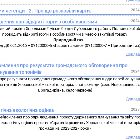
2024
и легенди - 2. Про що розповіли карти.
2024
шення про відкриті торги з особливостями
вчий комітет Хорольської міської ради Лубенського району Полтавської об
проводить відкриті торги з особливостями з метою закупівлі товару
Природний газ
д ДК 021:2015 – 09120000-6 «Газове паливо» (09123000-7 – Природний газ
Доклад
омлення про результати громадського обговорення про
2024
ування топонімів
т про результати проведення громадського обговорення щодо перейменува
х пунктів Хорольської міської територіальної громади (село Новоіванівка, 
Бригадирівка, село Червоне)
Доклад
2023
гічна екологічна оцінка
відомлення про оприлюднення проєкту державного планування та звіту пр
 екологічну оцінку проєкту «Стратегія розвитку Хорольської міської територі
громади на 2023-2027 роки»
Доклад