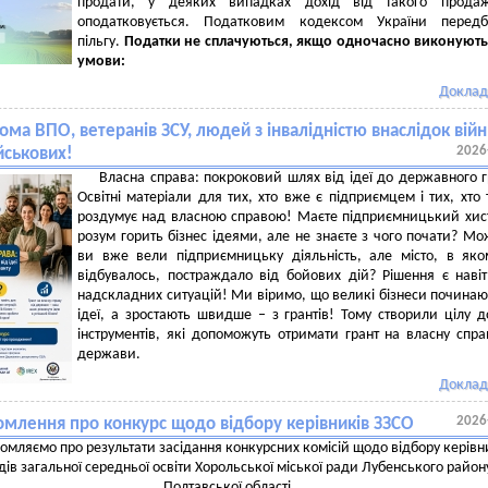
продати, у деяких випадках дохід від такого прода
оподатковується. Податковим кодексом України передб
пільгу.
Податки не сплачуються, якщо одночасно виконують
умови:
Доклад
ома ВПО, ветеранів ЗСУ, людей з інвалідністю внаслідок війн
2026
йськових!
Власна справа: покроковий шлях від ідеї до державного г
Освітні матеріали для тих, хто вже є підприємцем і тих, хто 
роздумує над власною справою! Маєте підприємницький хис
розум горить бізнес ідеями, але не знаєте з чого почати? М
ви вже вели підприємницьку діяльність, але місто, в як
відбувалось, постраждало від бойових дій? Рішення є наві
надскладних ситуацій! Ми віримо, що великі бізнеси починаю
ідеї, а зростають швидше – з грантів! Тому створили цілу д
інструментів, які допоможуть отримати грант на власну спра
держави.
Доклад
2026
омлення про конкурс щодо відбору керівників ЗЗСО
омляємо про результати засідання конкурсних комісій щодо відбору керівн
дів загальної середньої освіти Хорольської міської ради Лубенського район
Полтавської області