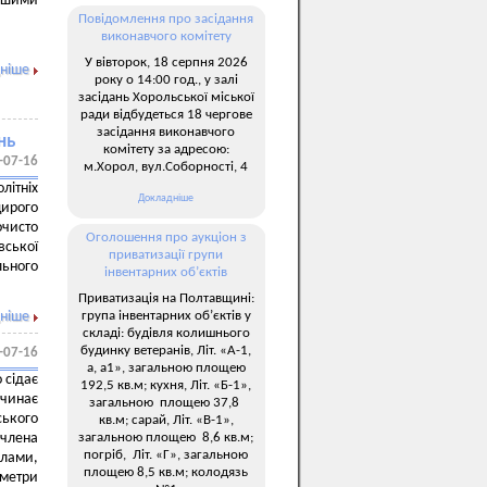
ншими
Повідомлення про засідання
виконавчого комітету
У вівторок, 18 серпня 2026
ніше
року о 14:00 год., у залі
засідань Хорольської міської
ради відбудеться 18 чергове
засідання виконавчого
нь
комітету за адресою:
-07-16
м.Хорол, вул.Соборності, 4
літніх
Докладніше
щирого
очисто
Оголошення про аукціон з
вської
приватизації групи
льного
інвентарних об’єктів
Приватизація на Полтавщині:
група інвентарних об’єктів у
ніше
складі: будівля колишнього
будинку ветеранів, Літ. «А-1,
-07-16
а, а1», загальною площею
 сідає
192,5 кв.м; кухня, Літ. «Б-1»,
чинає
загальною площею 37,8
ького
кв.м; сарай, Літ. «В-1»,
загальною площею 8,6 кв.м;
 члена
погріб, Літ. «Г», загальною
лами,
площею 8,5 кв.м; колодязь
ометри