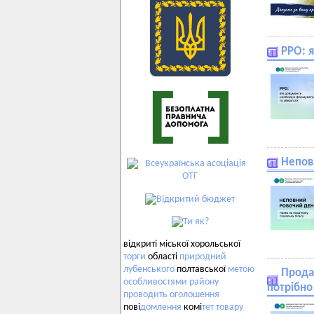
РРО: 
Непов
відкриті міської хорольської
торги
області
природний
лубенського
полтавської
метою
Прода
особливостями
району
потрібно
проводить
оголошення
пові
домлення
комі
тет
товару