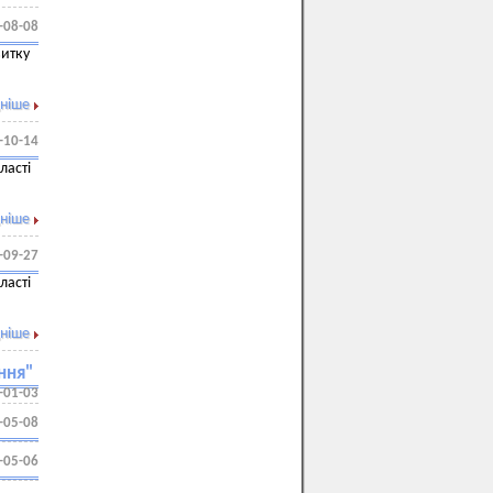
-08-08
витку
ніше
-10-14
ласті
ніше
-09-27
ласті
ніше
ння"
-01-03
-05-08
-05-06