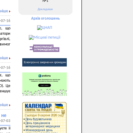
№1
Докладніше
ніше
Архів оголошень
-07-16
є, що
атори
гівлі,
 вимог
ніше
-07-16
ує, що
 мають
О). Це
меншує
ніше
 не
-07-03
єте її