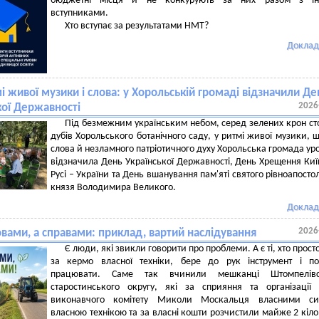
бюджетні місця й не конкурують за них разом з і
вступниками.
Хто вступає за результатами НМТ?
Доклад
і живої музики і слова: у Хорольській громаді відзначили Де
2026
кої Державності
Під безмежним українським небом, серед зелених крон сто
дубів Хорольського ботанічного саду, у ритмі живої музики, 
слова й незламного патріотичного духу Хорольська громада ур
відзначила День Української Державності, День Хрещення Киї
Русі – України та День вшанування пам'яті святого рівноапосто
князя Володимира Великого.
Доклад
2026
вами, а справами: приклад, вартий наслідування
Є люди, які звикли говорити про проблеми. А є ті, хто просто
за кермо власної техніки, бере до рук інструмент і по
працювати. Саме так вчинили мешканці Штомпелівс
старостинського округу, які за сприяння та організації
виконавчого комітету Миколи Москальця власними си
власною технікою та за власні кошти розчистили майже 2 кіл