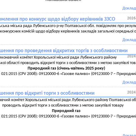
Доклад
2026
омлення про конкурс щодо відбору керівників ЗЗСО
ська міська рада Лубенського р-ну Полтавської обл. повідомляє про резул
конкурсних комісій щодо відбору керівників закладів загальної середньої о
Доклад
шення про проведення відкритих торгів з особливостями
2024
иконавчий комітет Хорольської міської ради Лубенського району
кої області проводить відкриті торги з особливостями з метою закупівлі то
Природний газ
(січень-квітень 2025 року)
 021:2015 (CPV 2008): 09120000-6 «Газове паливо» (09123000-7 – Природний
Доклад
2024
шення про відкриті торги з особливостями
вчий комітет Хорольської міської ради Лубенського району Полтавської об
проводить відкриті торги з особливостями з метою закупівлі товару
Природний газ
 021:2015 (CPV 2008): 09120000-6 «Газове паливо» (09123000-7 – Природний
Доклад