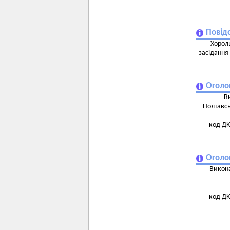
Повід
Хороль
засідання 
Оголо
В
Полтавсь
код ДК
Оголо
Викона
код ДК