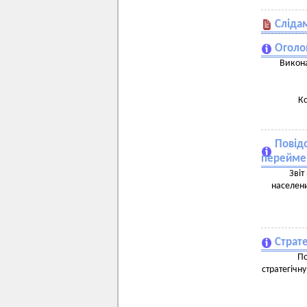
Слідам
Оголо
Викона
Ко
Повід
переймен
Зві
населени
Страте
По
стратегічну