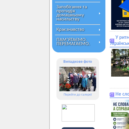
Запобігання та
протидія
домашньому
насильству
Краєзнавство
У ритм
ПАМ’ЯТАЄМО.
Українсь
ПЕРЕМАГАЄМО.
Випадкове фото
Не сло
Перейти до галереї