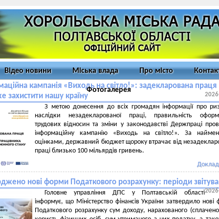
Відео новини
Міська влада
Про місто
Контак
маційна кампанія «Виходь на світло!»: задекларована праця
Фотогалерея
2026
 захистити нашу країну
З метою донесення до всіх громадян інформації про ри
наслідки незадекларованої праці, правильність оформ
трудових відносин та зміни у законодавстві Держпраці про
інформаційну кампанію «Виходь на світло!». За найме
оцінками, державний бюджет щороку втрачає від незадеклар
праці близько 100 мільярдів гривень.
Доклад
рджено нові форми Податкового розрахунку: періоди звітув
2026
Головне управління ДПС у Полтавській області
інформує, що Міністерство фінансів України затвердило нові
Податкового розрахунку сум доходу, нарахованого (сплачено