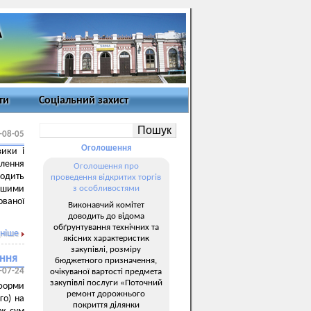
ти
Соціальний захист
-08-05
Оголошення
зики і
лення
Оголошення про
водить
проведення відкритих торгів
ншими
з особливостями
ованої
Виконавчий комітет
доводить до відома
обґрунтування технічних та
ніше
якісних характеристик
закупівлі, розміру
ання
бюджетного призначення,
-07-24
очікуваної вартості предмета
закупівлі послуги «Поточний
 форми
ремонт дорожнього
го) на
покриття ділянки