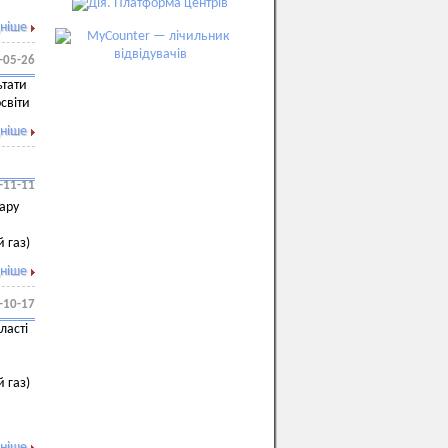
ніше
-05-26
ьтати
світи
ніше
-11-11
вару
 газ)
ніше
-10-17
ласті
 газ)
ніше