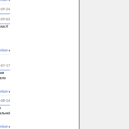
-09-24
-09-03
ласті
)
ніше
-07-17
ння
село
ніше
-08-24
о
альної
ніше