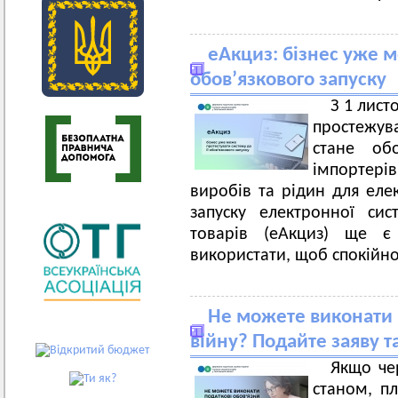
еАкциз: бізнес уже м
обов’язкового запуску
З 1 лист
простежува
стане обо
імпортерів
виробів та рідин для еле
запуску електронної сис
товарів (еАкциз) ще є
використати, щоб спокійно
Не можете виконати 
війну? Подайте заяву т
Якщо че
станом, п