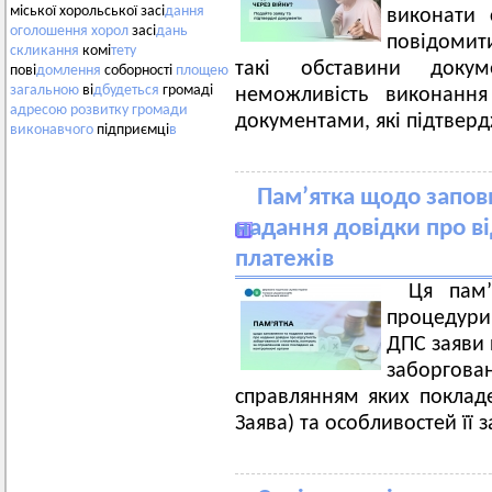
міської хорольської засі
дання
виконати 
оголошення
хорол
засі
дань
повідомит
скликання
комі
тету
такі обставини доку
пові
домлення
соборності
площею
загальною
ві
дбудеться
громаді
неможливість виконання
адресою
розвитку
громади
документами, які підтвер
виконавчого
підприємці
в
Пам’ятка щодо запов
надання довідки про ві
платежів
Ця пам’
процедури 
ДПС заяви 
заборгов
справлянням яких поклад
Заява) та особливостей її 