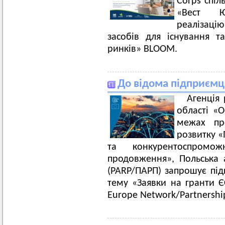
Corps спіл
«Вест Ю
реалізацію
засобів для існування 
ринків» BLOOM.
До відома підприємц
Агенція 
області «О
межах пр
розвитку «
та конкурентоспромож
продовження», Польська 
(PARP/ПАРП) запрошує підп
тему «Заявки на гранти Є
Europe Network/Partnershi