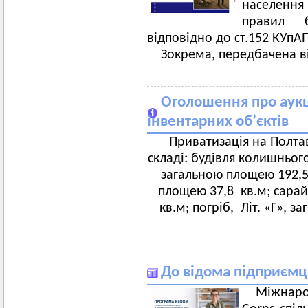
населення 
правил б
відповідно до ст.152 КУпАП 
Зокрема, передбачена ві
Оголошення про аукці
інвентарних об’єктів
Приватизація на Полтав
складі: будівля колишнього 
загальною площею 192,5 
площею 37,8 кв.м; сарай
кв.м; погріб, Літ. «Г», 
До відома підприємц
Міжнаро