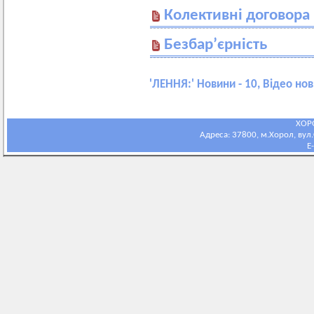
Колективні договора
Безбар’єрність
'
ЛЕННЯ:
' Новини - 10, Відео нов
ХОР
Адреса: 37800, м.Хорол, вул.С
E