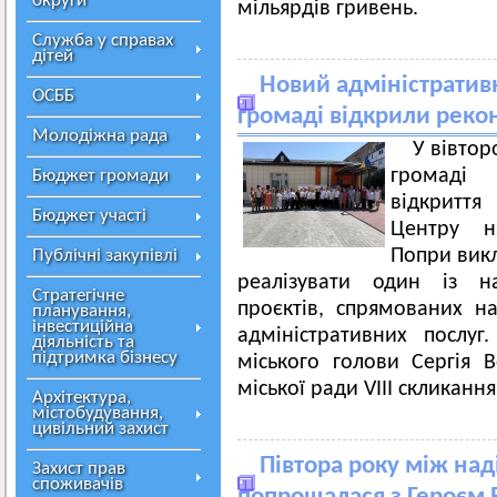
округи
мільярдів гривень.
Служба у справах
дітей
Новий адміністративн
ОСББ
громаді відкрили рек
Молодіжна рада
У вівтор
громаді 
Бюджет громади
відкритт
Бюджет участі
Центру на
Попри викл
Публічні закупівлі
реалізувати один із на
Стратегічне
проєктів, спрямованих на
планування,
інвестиційна
адміністративних послуг
діяльність та
підтримка бізнесу
міського голови Сергія 
міської ради VIII скликання
Архітектура,
містобудування,
цивільний захист
Півтора року між на
Захист прав
споживачів