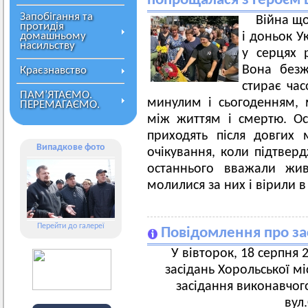
попрощалася з Героєм 
Запобігання та
Війна щ
протидія
домашньому
і доньок У
насильству
у серцях р
Вона безжа
Краєзнавство
стирає час
ПАМ’ЯТАЄМО.
минулим і сьогоденням, 
ПЕРЕМАГАЄМО.
між життям і смертю. Ос
приходять після довгих м
Випадкове фото
очікування, коли підтверд
останнього вважали жи
молилися за них і вірили в
Перейти до галереї
Повідомлення про за
У вівторок, 18 серпня 2
засідань Хорольської мі
засідання виконавчого
вул