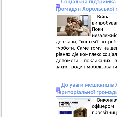
Соціальна підтримка
громадян Хорольської 
Війн
випробува
Поки ві
незалежні
держави, їхні сім'ї потре
турботи. Саме тому на д
рівнях діє комплекс соціа
допомоги, покликаних з
захист родин мобілізован
До уваги мешканців Х
територіальної громад
Виконав
офіцером 
просвітни