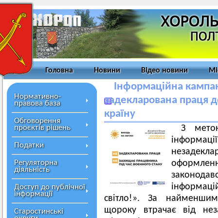
Головна
Новини
Відео новини
Мі
Інформаційна кампані
Нормативно-
задекларована праця 
правова база
країну
Обговорення
проєктів рішень
З мето
інформа
Податки
незадекл
Регуляторна
оформленн
діяльність
законод
інформа
Доступ до публічної
інформації
світло!». За найменши
щороку втрачає від нез
Старостинські