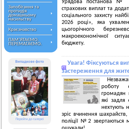
Урядова постанова № 2
Запобігання та
страхових виплат та дода
протидія
домашньому
соціального захисту найб
насильству
2026 році», яка ухвале
цьогорічного березне
Краєзнавство
макроекономічної ситу
ПАМ’ЯТАЄМО.
бюджету.
ПЕРЕМАГАЄМО.
Випадкове фото
Увага! Фіксуються ви
застереження для жите
Незваж
роботу с
громадян 
які задля
нехтують н
зріс вчинення шахрайств
Перейти до галереї
поліції №2 звертаються м
ошукали!