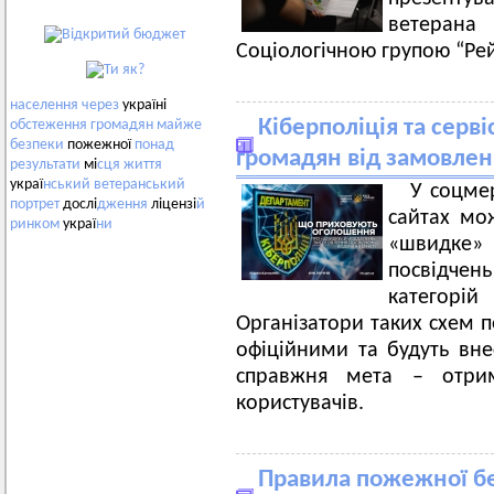
ветерана
Соціологічною групою “Рей
населення
через
україні
Кіберполіція та серв
обстеження
громадян
майже
безпеки
пожежної
понад
громадян від замовлен
результати
мі
сця
життя
украї
нський
ветеранський
У соцме
портрет
дослі
дження
ліцензі
й
сайтах мо
ринком
украї
ни
«швидке»
посвідче
категорі
Організатори таких схем 
офіційними та будуть вне
справжня мета – отрим
користувачів.
Правила пожежної бе