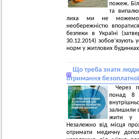
пожеж. Біл
та випалюв
лиха ми не можемо 
необережністю впоратис
безпеки в Україні (зат
30.12.2014) зобов’язують 
норм у житлових будинках 
Що треба знати людин
отримання безоплатно
Через п
понад 8 
внутріш
залишили с
жити у б
Незалежно від місця про
отримати медичну допом