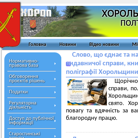
Головна
Новини
Відео новини
Мі
Слово, що єднає та н
Нормативно-
видавничої справи, кн
правова база
поліграфії Хорольщини
Обговорення
проєктів рішень
Щорічн
справи, по
Податки
Хорольщи
Регуляторна
свято. Хо
діяльність
повагу та вдячність за в
благородну працю.
Доступ до публічної
інформації
Старостинські