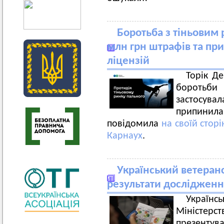
Боротьба з тіньовим
млн грн штрафів та пр
ліцензій
Торік Д
боротьби
застосува
припинила
повідомила
на своїй сторі
Карнаух
.
Український ветеран
результати дослідженн
Україн
Міністерс
презентува