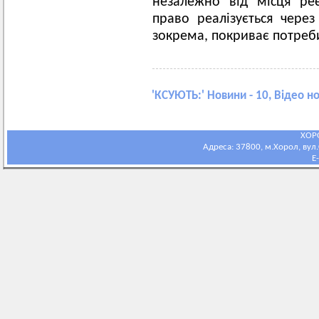
незалежно від місця ре
право реалізується чере
зокрема, покриває потреб
'
КСУЮТЬ:
' Новини - 10, Відео н
ХОР
Адреса: 37800, м.Хорол, вул.С
E