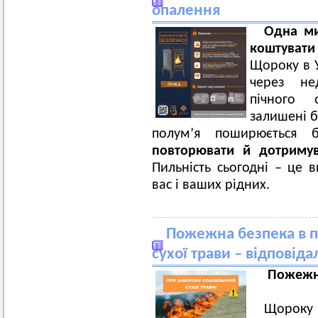
опалення
Одна ми
коштуват
Щороку в У
через не
пічного 
залишені б
полум’я поширюється 
повторювати й дотриму
Пильність сьогодні – це 
вас і ваших рідних.
Пожежна безпека в п
сухої трави – відповіда
Пожежна
Щороку 