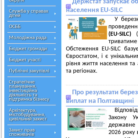
округи
Держстат запускає о
населення EU-SILC
Служба у справах
дітей
У берез
проведен
ОСББ
(EU-SILC)
Молодіжна рада
триватим
Обстеження EU-SILC базує
Бюджет громади
Євростатом, і є унікальн
Бюджет участі
рівня життя населення та а
та регіонах.
Публічні закупівлі
Стратегічне
планування,
інвестиційна
Про результати берез
діяльність та
підтримка бізнесу
виплат на Полтавщині
Відпові
Архітектура,
містобудування,
Закону Ук
цивільний захист
державне 
Захист прав
2026 року 
споживачів