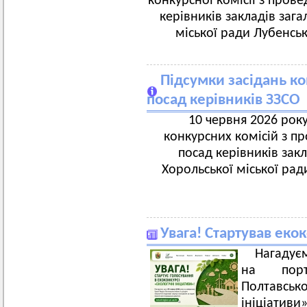
конкурсної комісії з пров
керівників закладів зага
міської ради Лубенськ
Підсумки засідань к
посад керівників ЗЗСО
10 червня 2026 року
конкурсних комісій з п
посад керівників закл
Хорольської міської рад
Увага! Стартував екок
Нагадуєм
на порт
Полтавськ
ініціатив