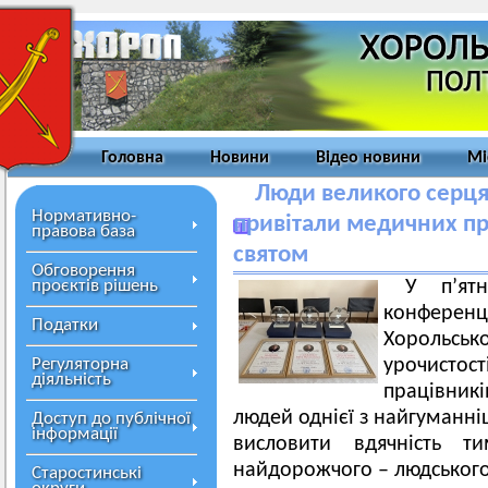
Головна
Новини
Відео новини
Мі
Люди великого серця:
Нормативно-
привітали медичних пр
правова база
святом
Обговорення
проєктів рішень
У п’ят
конференц
Податки
Хорольсь
Регуляторна
урочист
діяльність
працівник
людей однієї з найгуманн
Доступ до публічної
інформації
висловити вдячність т
найдорожчого – людського 
Старостинські