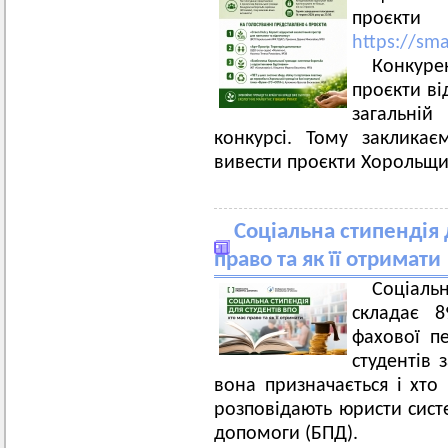
проєкти
https://sma
Конкуре
проєкти ві
загальній
конкурсі. Тому заклика
вивести проєкти Хорольщи
Соціальна стипендія 
право та як її отримати
Соціал
складає 8
фахової п
студентів 
вона призначається і хто
розповідають юристи сист
допомоги (БПД).