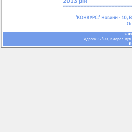
2013 рік
'
КОНКУРС:
' Новини - 10, 
Ог
ХОР
Адреса: 37800, м.Хорол, вул.С
E