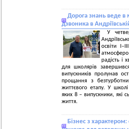
Дорога знань веде в 
дзвоника в Андріївські
У четве
Андріївсь
освіти І–І
атмосфер
радість і 
для школярів завершивс
випускників пролунав ос
прощання з безтурботни
життєвого етапу. У школі 
яких 8 – випускники, які 
життя.
Бізнес з характером: