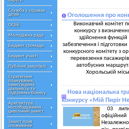
округи
Служба у справах
дітей
Оголошення про конк
Виконавчий комітет п
ОСББ
конкурсу з визначення
Молодіжна рада
здійснення функцій 
забезпечення і підготовки
Бюджет громади
конкурсного комітету з ор
Бюджет участі
перевезення пасажирі
автобусних маршрута
Публічні закупівлі
Хорольській місь
Стратегічне
планування,
інвестиційна
діяльність та
Нова національна тра
підтримка бізнесу
конкурсу «Мій Пиріг Н
Архітектура,
містобудування,
03 лип
цивільний захист
офіційний 
Захист прав
Незалежнос
споживачів