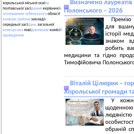
Визначено лауреатів
хорольської міської осві
ти
полтавської засі
дання
керівникі
в
Полонського – 2026
оголошення
лубенського
області
Премію 
конкурс
району
закладі
в
середньої засі
дань
загальної
для вшану
конкурсних
пові
домлення
комісі
й
історії ме
проведення
знаком в
робить ва
медицини та гідно прод
Тимофійовича Полонськог
Віталій Цілюрик – го
Хорольської громади та
У кожн
щоденною
людяністю 
особистос
обраній сп