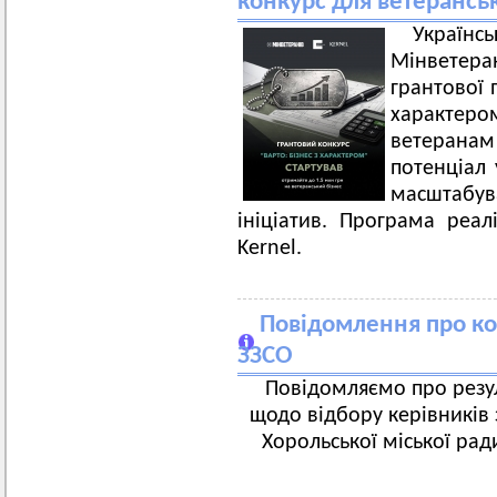
конкурс для ветерансь
Украї
Мінветера
грантової 
характе
ветеранам
потенціал 
масштабу
ініціатив. Програма реал
Kernel.
Повідомлення про ко
ЗЗСО
Повідомляємо про резул
щодо відбору керівників 
Хорольської міської рад