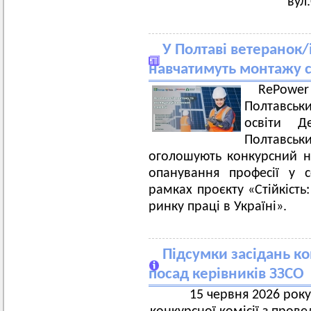
вул
У Полтаві ветеранок/
навчатимуть монтажу с
RePowe
Полтавськ
освіти Д
Полтавськ
оголошують конкурсний н
опанування професії у 
рамках проєкту «Стійкість
ринку праці в Україні».
Підсумки засідань к
посад керівників ЗЗСО
15 червня 2026 року