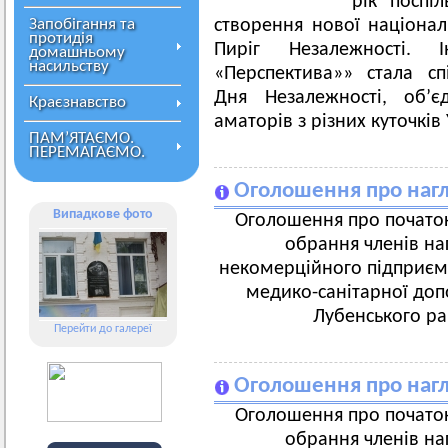
рік поспіл
Запобігання та
створення нової національ
протидія
Пиріг Незалежності. 
домашньому
насильству
«Перспектива»» стала с
Дня Незалежності, об’є
Краєзнавство
аматорів з різних куточків
ПАМ’ЯТАЄМО.
ПЕРЕМАГАЄМО.
Оголошення про нагл
Випадкове фото
Оголошення про початок
обрання членів на
некомерційного підприєм
медико-санітарної доп
Лубенського ра
Перейти до галереї
Оголошення про нагл
Оголошення про початок
обрання членів на