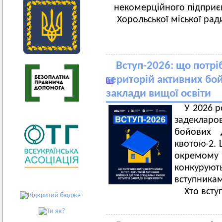
некомерційного підприєм
Хорольської міської рад
Вступ-2026: що потрі
територій активних бой
заклади вищої освіти
У 2026 р
задекларов
бойових 
квотою-2. 
окремому 
конкуру
вступника
Хто всту