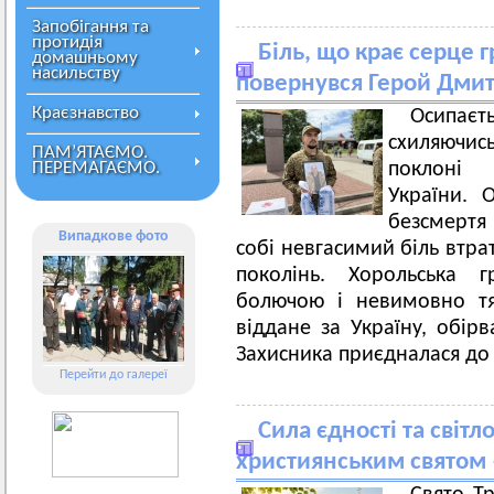
Запобігання та
протидія
Біль, що крає серце 
домашньому
насильству
повернувся Герой Дми
Краєзнавство
Осипаєть
схиляючи
ПАМ’ЯТАЄМО.
ПЕРЕМАГАЄМО.
поклоні 
України. 
безсмертя
Випадкове фото
собі невгасимий біль втрат
поколінь. Хорольська 
болючою і невимовно 
віддане за Україну, обір
Захисника приєдналася до 
Перейти до галереї
Сила єдності та світл
християнським святом 