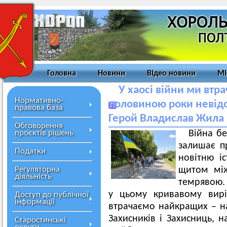
Головна
Новини
Відео новини
Мі
У хаосі війни ми втр
Нормативно-
половиною роки невід
правова база
Герой Владислав Жила
Обговорення
проєктів рішень
Війна бе
залишає п
Податки
новітню іс
Регуляторна
щитом між
діяльність
темрявою.
у цьому кривавому вирі
Доступ до публічної
інформації
втрачаємо найкращих – н
Захисників і Захисниць, н
Старостинські