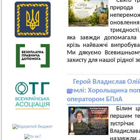
Свято Тр
природа 
неперемо
оновлення
триєдності
яка завжди допомагала 
крізь найважчі випробува
Ми дякуємо Всевишньому
захисту для нашої рідної з
Герой Владислав Олі
землі: Хорольщина поп
оператором БПлА
Білим ц
першим те
зустріча
Владисла
назавжди л