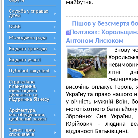
округи
майбутнє.
Служба у справах
дітей
Пішов у безсмертя б
ОСББ
«Полтава»: Хорольщин
Молодіжна рада
Антоном Лисюком
Бюджет громади
Знову ч
Хорольськ
Бюджет участі
невимовний
Публічні закупівлі
літні д
сминцеви
Стратегічне
планування,
височінь оплакує Героїв, 
інвестиційна
Україну та право нашого н
діяльність та
підтримка бізнесу
у вічність мужній Воїн, 
мотопіхотного батальйону
Архітектура,
містобудування,
Збройних Сил України,
цивільний захист
Юрійович – людина вел
Захист прав
відданості Батьківщині.
споживачів