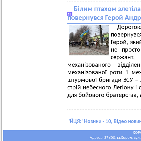
Білим птахом злетіла
повернувся Герой Андр
Дорого
повернувс
Герой, яки
не прост
сержант,
механізованого відділ
механізованої роти 1 ме
штурмової бригади ЗСУ – 
стрій небесного Легіону і 
для бойового братерства, 
'
ЙЦЯ:
' Новини - 10, Відео новин
ХОР
Адреса: 37800, м.Хорол, вул.С