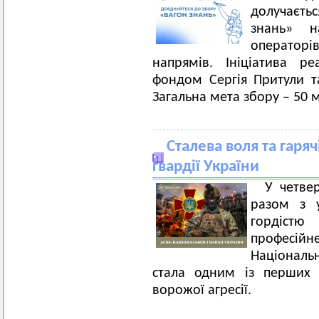
долучаєть
знань» н
оператор
напрямів. Ініціатива ре
фондом Сергія Притули т
Загальна мета збору – 50 
Сталева воля та гаря
гвардії України
У четве
разом з у
гордістю
професійн
Національ
стала одним із перших 
ворожої агресії.