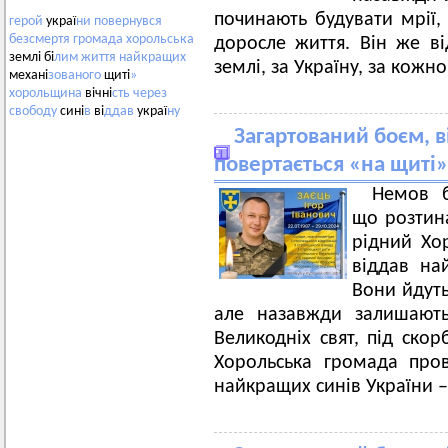
починають будувати мрії, 
герой
украї
ни
повернувся
безсмертя
громада
хорольська
доросле життя. Він же ві
землі бі
лим
життя
найкращих
землі, за Україну, за кожно
механі
зованого
щиті
»
хорольщина
вічні
сть
через
свободу
сині
в
ві
ддав
украї
ну
Загартований боєм, ві
повертається «на щиті»
Немов 
що розтина
рідний Хор
віддав на
Вони йдуть
але назавжди залишають
Великодніх свят, під скор
Хорольська громада про
найкращих синів України –