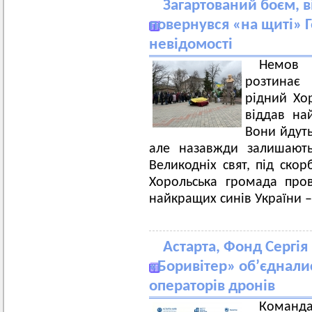
Загартований боєм, ві
повернувся «на щиті» Г
невідомості
Немов 
розтинає 
рідний Хор
віддав на
Вони йдуть
але назавжди залишають
Великодніх свят, під скор
Хорольська громада про
найкращих синів України –
Астарта, Фонд Сергія
«Боривітер» об’єднали
операторів дронів
Команда