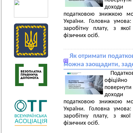
повернути
доходи 
податковою знижкою мо
України. Головна умова
заробітну плату, з яко
фізичних осіб.
Як отримати податко
можна заощадити, зад
Податк
офіційн
повернути
доходи 
податковою знижкою мо
України. Головна умова
заробітну плату, з яко
фізичних осіб.