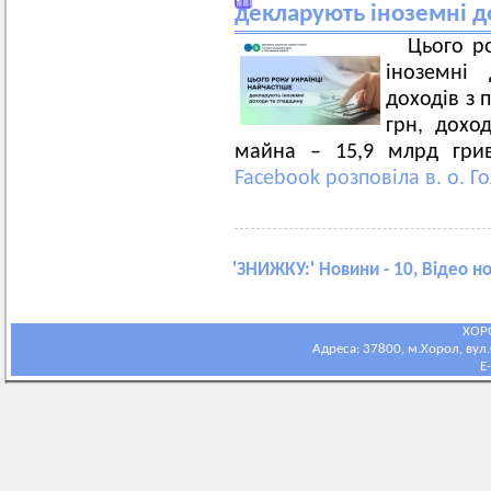
декларують іноземні д
Цього р
іноземні
доходів з 
грн, дохо
майна – 15,9 млрд гри
Facebook розповіла в. о. 
'
ЗНИЖКУ:
' Новини - 10, Відео н
ХОР
Адреса: 37800, м.Хорол, вул.С
E