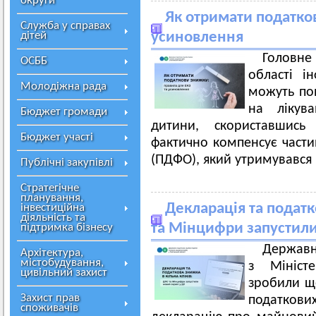
округи
Як отримати податков
Служба у справах
дітей
усиновлення
Головн
ОСББ
області і
Молодіжна рада
можуть пов
на лікув
Бюджет громади
дитини, скориставшис
Бюджет участі
фактично компенсує части
(ПДФО), який утримувався і
Публічні закупівлі
Стратегічне
планування,
Декларація та податк
інвестиційна
діяльність та
та Мінцифри запустили 
підтримка бізнесу
Державн
Архітектура,
містобудування,
з Мініст
цивільний захист
зробили ще
Захист прав
податкови
споживачів