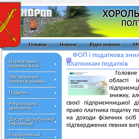
Головна
Новини
Відео новини
Мі
ФОП і податкова зни
Нормативно-
платникам податків
правова база
Головн
Обговорення
області 
проєктів рішень
підприєм
Податки
знижку, ал
своєї підприємницької д
Регуляторна
діяльність
право платника податку по
на доходи фізичних осіб
Доступ до публічної
інформації
підтверджених певних вит
Старостинські