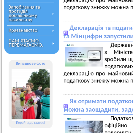
декларацію про майновий
Запобігання та
податкову знижку можна п
протидія
домашньому
насильству
Декларація та податк
Краєзнавство
та Мінцифри запустили 
ПАМ’ЯТАЄМО.
Державн
ПЕРЕМАГАЄМО.
з Мініст
зробили ще
Випадкове фото
податкови
декларацію про майновий
податкову знижку можна п
Як отримати податко
можна заощадити, зад
Податк
Перейти до галереї
офіційн