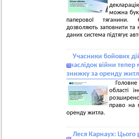
декларац
можна букв
паперової тяганини.
дозволяють заповнити та 
даних система підтягує ав
Учасники бойових дій
внаслідок війни тепер
знижку за оренду житл
Головн
області і
розширено 
право на 
оренду житла.
Леся Карнаух: Цього 