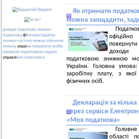
Як отримати податко
можна заощадити, зад
Податк
доходи
податкову
знижку
податкова
фі
зичних
податку
офіційн
знижка
частину
можна
отримати
повернути
можуть
украї
ни
повернути
особи
доходи 
знижкою
податковою
подати
управлі
ння
сплаченого
податковою знижкою мо
України. Головна умова
заробітну плату, з яко
фізичних осіб.
Декларація за кілька
через сервіси Електрон
«Моя податкова»
Головн
області п