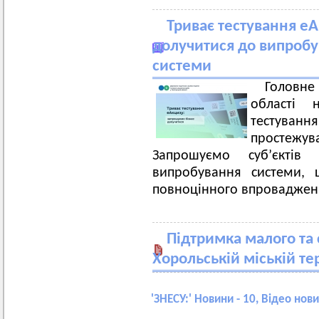
Триває тестування е
долучитися до випробу
системи
Головн
області 
тестув
простежува
Запрошуємо суб’єктів
випробування системи, 
повноцінного впроваджен
Підтримка малого та 
Хорольській міській те
'
ЗНЕСУ:
' Новини - 10, Відео нови