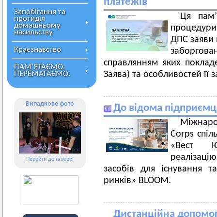
платежів
Запобігання та
Ця пам’
протидія
домашньому
процедури 
насильству
ДПС заяви 
Краєзнавство
заборгов
справлянням яких поклад
ПАМ’ЯТАЄМО.
ПЕРЕМАГАЄМО.
Заява) та особливостей її 
Випадкове фото
До відома підприємц
Міжнаро
Corps спіл
«Вест Ю
реалізацію
Перейти до галереї
засобів для існування 
ринків» BLOOM.
Дистанційна допомог