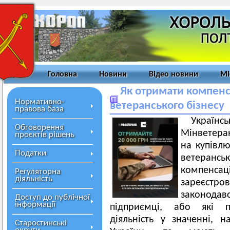
Головна
Новини
Відео новини
Мі
Як отримати компенс
Нормативно-
ветеранського бізнесу
правова база
Украї
Обговорення
Мінветера
проєктів рішень
на купівлю
Податки
ветерансь
компенс
Регуляторна
діяльність
зареєс
законодав
Доступ до публічної
інформації
підприємці, або які п
діяльність у значенні, 
Старостинські