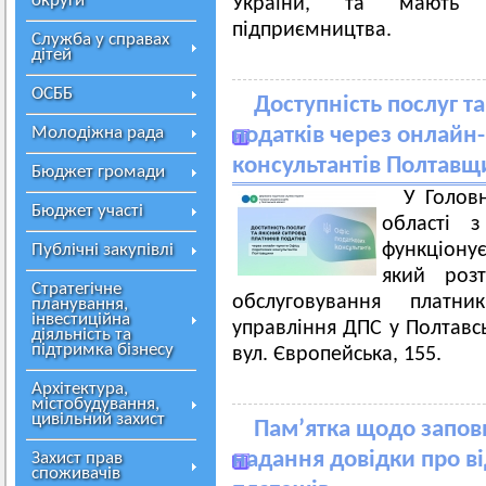
округи
України, та мають с
підприємництва.
Служба у справах
дітей
ОСББ
Доступність послуг т
Молодіжна рада
податків через онлайн
консультантів Полтав
Бюджет громади
У Голов
Бюджет участі
області 
функціону
Публічні закупівлі
який роз
Стратегічне
обслуговування платни
планування,
інвестиційна
управління ДПС у Полтавсь
діяльність та
підтримка бізнесу
вул. Європейська, 155.
Архітектура,
містобудування,
цивільний захист
Пам’ятка щодо запов
надання довідки про ві
Захист прав
споживачів