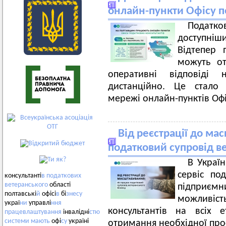
онлайн-пункти Офісу п
Податко
доступні
Відтепер 
можуть от
оперативні відповіді 
дистанційно. Це стал
мережі онлайн-пунктів Офі
Від реєстрації до ма
податковий супровід в
В Украї
сервіс по
консультанті
в
податкових
ветеранського
області
підприємни
полтавські
й
офісі
в
бі
знесу
можливіст
украї
ни
управлі
ння
консультантів на всіх е
працевлаштування
інвалідні
стю
системи
мають
офі
су
україні
отримання необхідної про