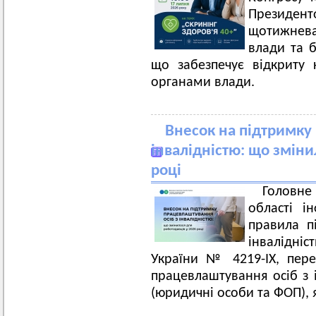
Президенто
щотижнева
влади та б
що забезпечує відкриту
органами влади.
Внесок на підтримку
інвалідністю: що зміни
році
Головн
області і
правила п
інвалідні
України № 4219-ІХ, пер
працевлаштування осіб з 
(юридичні особи та ФОП),