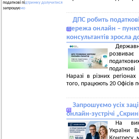
податкові пі
дтримку
долучитися
запрошує
мо
ДПС робить податкові
мережа онлайн – пункт
консультантів зросла д
Держав
розвиває 
податков
податкові
Наразі в різних регіонах
того, працюють 20 Офісів 
Запрошуємо усіх заці
онлайн-зустрічі „Скрин
На вик
України В
Конгресу 