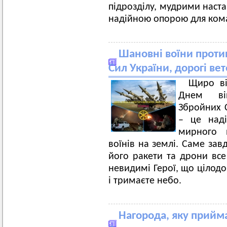
підрозділу, мудрими наст
надійною опорою для ком
Шановні воїни проти
Сил України, дорогі ве
Щиро ві
Днем вій
Збройних 
– це наді
мирного 
воїнів на землі. Саме зав
його ракети та дрони все 
невидимі Герої, що цілодо
і тримаєте небо.
Нагорода, яку прийма