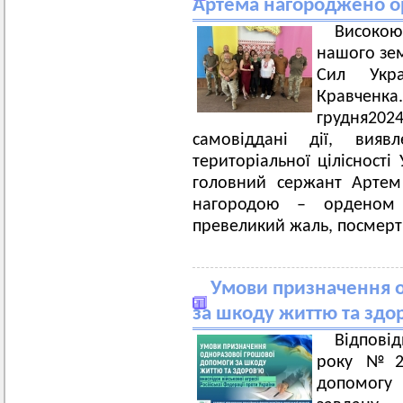
Артема нагороджено о
Високою
нашого зе
Сил Укр
Кравченка.
грудня2024
самовіддані дії, вияв
територіальної цілісності 
головний сержант Артем
нагородою – орденом 
превеликий жаль, посмерт
Умови призначення о
за шкоду життю та здо
Відповід
року №29
допомогу