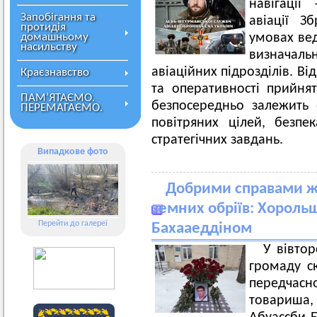
навігації
Запобігання та
авіації З
протидія
домашньому
умовах ве
насильству
визначаль
авіаційних підрозділів. Ві
Краєзнавство
та оперативності прийн
ПАМ’ЯТАЄМО.
безпосередньо залежить 
ПЕРЕМАГАЄМО.
повітряних цілей, безпе
стратегічних завдань.
Випадкове фото
Добрими справами ж
земних обріїв: Хороль
Перейти до галереї
Бахааеддіном
У вівтор
громаду ск
передча
товариша