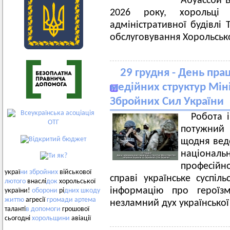
Абуассби Б
2026 року, хорольці
адміністративної будівлі 
обслуговування Хорольсько
29 грудня - День пра
медійних структур Міні
Збройних Сил України
Робота 
потужний
щодня веде
національ
професійно
украї
ни
збройних
військової
справі українське суспіл
лютого
внаслі
док
хорольської
інформацію про героїзм
україни!
оборони
рі
дних
шкоду
життю
агресії
громади
артема
незламний дух української 
таланті
в
допомоги
грошової
сьогодні
хорольщини
авіації