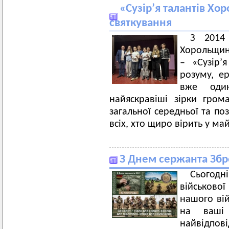
«Сузір’я талантів Хо
святкування
З 2014
Хорольщин
– «Сузір’
розуму, ер
вже один
найяскравіші зірки гром
загальної середньої та поз
всіх, хто щиро вірить у май
З Днем сержанта Збр
Сьогодн
військово
нашого вій
на ваші 
найвідпо