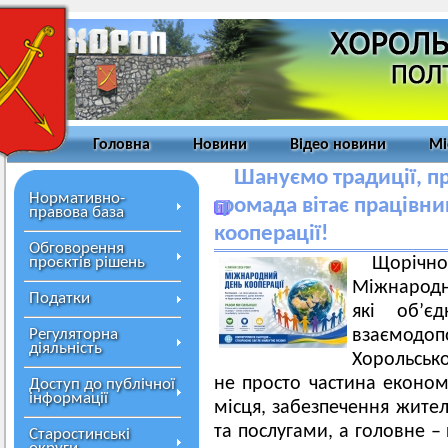
Головна
Новини
Відео новини
Мі
Шануємо традиції, п
Нормативно-
громада вітає працівни
правова база
кооперації!
Обговорення
проєктів рішень
Щорічно 
Міжнародн
Податки
які об’єд
Регуляторна
взаємодо
діяльність
Хорольськ
не просто частина економі
Доступ до публічної
інформації
місця, забезпечення жит
та послугами, а головне –
Старостинські