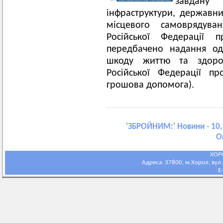
завдану 
інфраструктури, держав
місцевого самоврядуван
Російської Федерації 
передбачено надання од
шкоду життю та здоров’
Російської Федерації п
грошова допомога).
'
ЗБРОЙНИМ:
' Новини - 10,
О
ХОР
Адреса: 37800, м.Хорол, вул.С
E