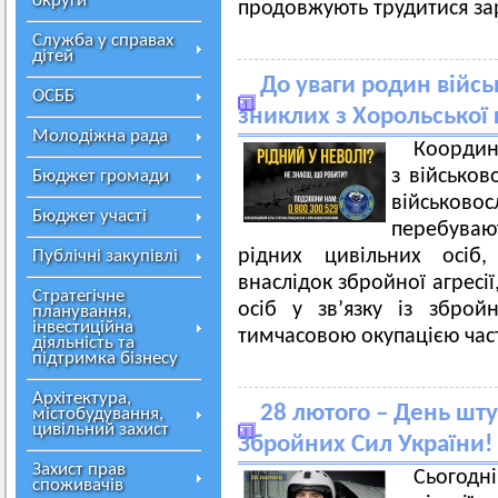
округи
продовжують трудитися за
Служба у справах
дітей
До уваги родин війсь
ОСББ
зниклих з Хорольської
Молодіжна рада
Координ
з військов
Бюджет громади
військовос
Бюджет участі
перебуваю
рідних цивільних осіб,
Публічні закупівлі
внаслідок збройної агресії
Стратегічне
осіб у зв’язку із збро
планування,
інвестиційна
тимчасовою окупацією част
діяльність та
підтримка бізнесу
Архітектура,
28 лютого – День шту
містобудування,
цивільний захист
Збройних Сил України!
Захист прав
Сьогодн
споживачів