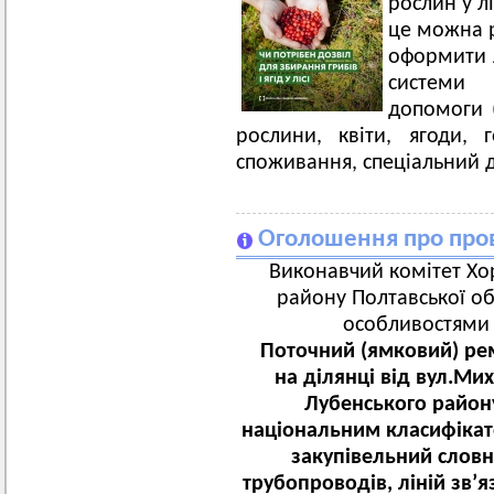
рослин у л
це можна р
оформити 
системи 
допомоги 
рослини, квіти, ягоди,
споживання, спеціальний д
Оголошення про пров
Виконавчий комітет Хор
району Полтавської об
особливостями з
Поточний (ямковий) рем
на ділянці від вул.Ми
Лубенського району
національним класифікат
закупівельний словн
трубопроводів, ліній зв’я