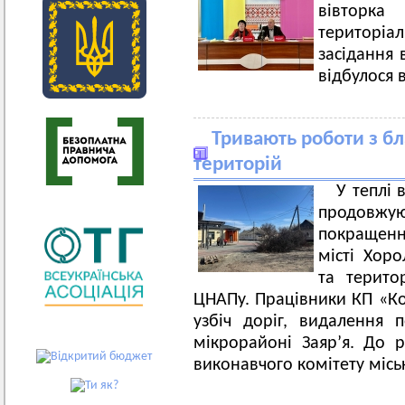
вівторка
територіал
засідання 
відбулося 
Тривають роботи з б
територій
У теплі 
продовжу
покращенн
місті Хор
та терито
ЦНАПу. Працівники КП «К
узбіч доріг, видалення п
мікрорайоні Заяр’я. До 
виконавчого комітету місь