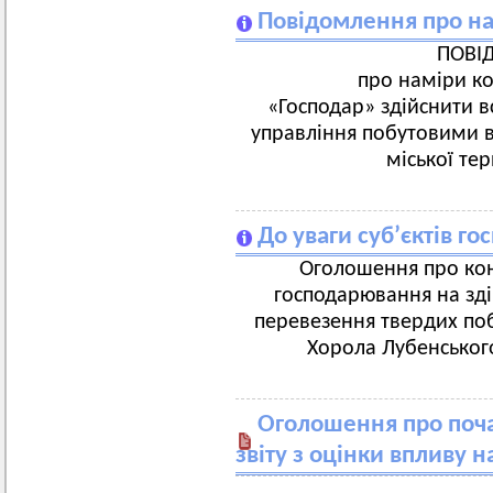
Повідомлення про на
ПОВІ
про наміри к
«Господар» здійснити в
управління побутовими в
міської те
До уваги суб’єктів го
Оголошення про кон
господарювання на зді
перевезення твердих поб
Хорола Лубенського
Оголошення про поча
звіту з оцінки впливу н