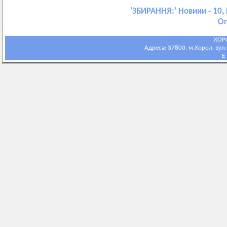
'
ЗБИРАННЯ:
' Новини - 10,
Ог
ХОР
Адреса: 37800, м.Хорол, вул.С
E