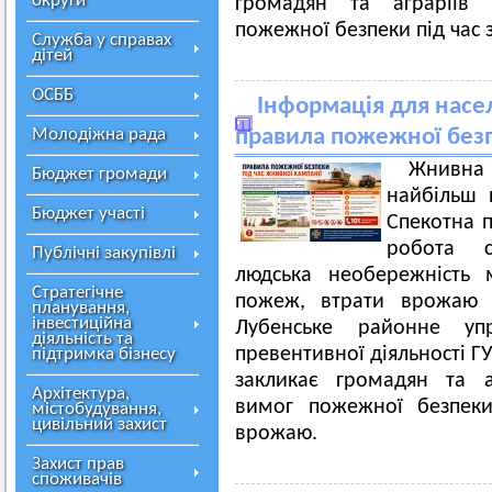
округи
громадян та аграріїв 
пожежної безпеки під час 
Служба у справах
дітей
ОСББ
Інформація для насел
Молодіжна рада
правила пожежної безп
Жнивна
Бюджет громади
найбільш 
Бюджет участі
Спекотна п
робота сі
Публічні закупівлі
людська необережність 
Стратегічне
пожеж, втрати врожаю т
планування,
інвестиційна
Лубенське районне упр
діяльність та
превентивної діяльності Г
підтримка бізнесу
закликає громадян та а
Архітектура,
вимог пожежної безпеки
містобудування,
цивільний захист
врожаю.
Захист прав
споживачів