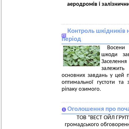
аеродромів і залізничн
Контроль шкідників н
період
Восени 
шкоди за
Заселення
залежить
основних завдань у цей 
оптимальної густоти та 
ріпаку озимого.
Оголошення про поча
ТОВ "ВЕСТ ОЙЛ ГРУП"
громадського обговорення