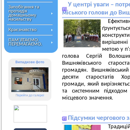
У центрі уваги – пот
Запобігання та
протидія
міського голови до Виш
домашньому
насильству
Ефекти
ґрунтує
Краєзнавство
конструк
ПАМ’ЯТАЄМО.
вирішенні
ПЕРЕМАГАЄМО.
метою у п’
голова Сергій Волош
Випадкове фото
Вишняківського старос
громадян. Вишняківський
десяти старостатів Хор
громади, який вирізняєтьс
та системним підходом
Перейти до галереї
місцевого значення.
Підсумки чергового з
Традиц