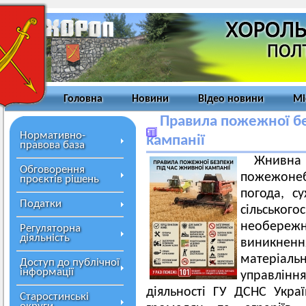
Головна
Новини
Відео новини
Мі
Правила пожежної бе
Нормативно-
кампанії
правова база
Жнивна
Обговорення
пожежонеб
проєктів рішень
погода, су
Податки
сільськог
необере
Регуляторна
діяльність
виникненн
матеріаль
Доступ до публічної
інформації
управління
діяльності ГУ ДСНС Украї
Старостинські