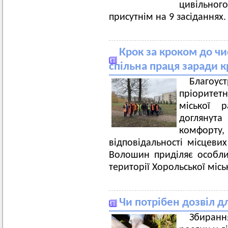
цивільно
присутнім на 9 засіданнях
Крок за кроком до чи
спільна праця заради к
Благоус
пріоритетн
міської 
доглянута
комфорту,
відповідальності місцеви
Волошин приділяє особли
території Хорольської міс
Чи потрібен дозвіл для
Збиран