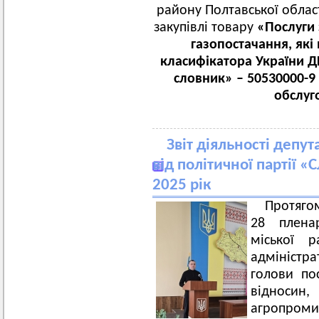
району Полтавської област
закупівлі товару
«Послуги 
газопостачання, які
класифікатора України Д
словник»
–
50530000-9
обслуг
Звіт діяльності депут
від політичної партії «
2025 рік
Протягом
28 пленар
міської 
адміністр
голови пос
відносин
агропроми