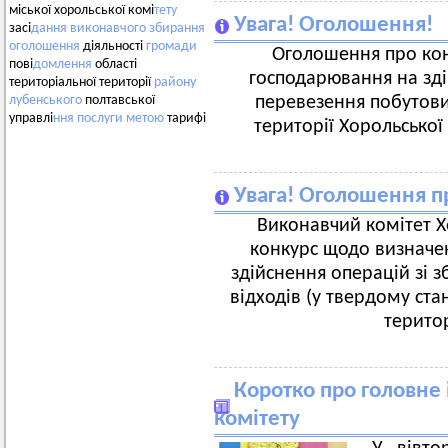
міської хорольської комі
тету
Увага! Оголошення!
засі
дання
виконавчого
збирання
оголошення
діяльності
громади
Оголошення про кон
пові
домлення
області
господарювання на зді
територіальної території
району
перевезення побутових
лубенського
полтавської
управлі
ння
послуги
метою
тарифі
території Хорольської
Увага! Оголошення п
Виконавчий комітет Х
конкурс щодо визначен
здійснення операцій зі 
відходів (у твердому стан
терито
Коротко про головне 
комітету