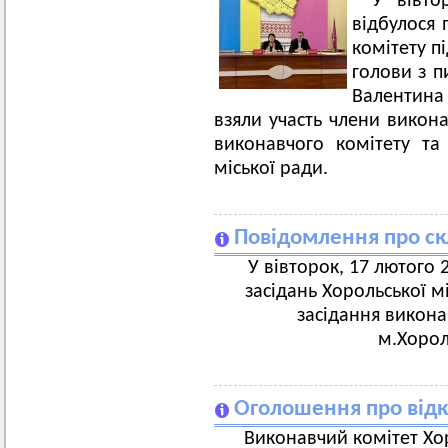
У вівто
відбулося 
комітету п
голови з п
Валентина
взяли участь члени викона
виконавчого комітету та 
міської ради.
Повідомлення про ск
У вівторок, 17 лютого 2
засідань Хорольської м
засідання викона
м.Хорол,
Оголошення про відк
Виконавчий комітет Хор