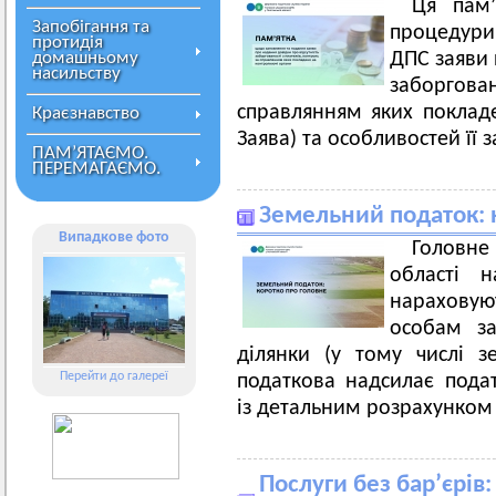
Ця пам’
Запобігання та
процедури 
протидія
домашньому
ДПС заяви 
насильству
заборгов
справлянням яких поклад
Краєзнавство
Заява) та особливостей її 
ПАМ’ЯТАЄМО.
ПЕРЕМАГАЄМО.
Земельний податок: 
Випадкове фото
Головн
області 
нарахову
особам за
ділянки (у тому числі з
Перейти до галереї
податкова надсилає пода
із детальним розрахунком 
Послуги без бар’єрів