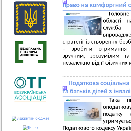
право на комфортний с
Головн
області 
служба 
впровадж
стратегії із створення бе
– зробити отримання 
зручним, зрозумілим т
незалежно від її фізичних
Податкова соціальна п
та батьків дітей з інвал
Така п
оподатков
податку 
утримуєтьс
Податкового кодексу Украї