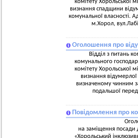
комітету Хорольської м
визнання спадщини відум
комунальної власності. А
м.Хорол, вул.Лаб
Оголошення про від
Відділ з питань к
комунального господар
комітету Хорольської м
визнання відумерлої
визначеному чинним з
подальшої переда
Повідомлення про ко
Огол
на заміщення посади 
«Хорольський інклюзив