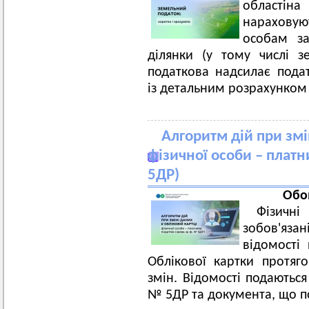
областіна
нарахову
особам за
ділянки (у тому числі з
податкова надсилає пода
із детальним розрахунком 
Алгоритм дій при змі
фізичної особи – платн
5ДР)
Обо
Фізичн
зобов'яза
відомості 
Облікової картки протяг
змін. Відомості подають
№ 5ДР та документа, що по