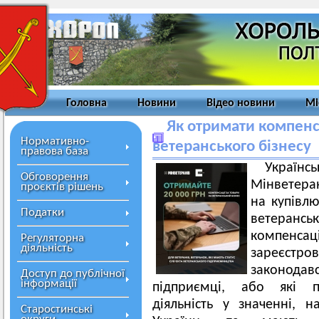
Головна
Новини
Відео новини
Мі
Як отримати компенс
Нормативно-
ветеранського бізнесу
правова база
Украї
Обговорення
Мінветера
проєктів рішень
на купівлю
Податки
ветерансь
компенс
Регуляторна
діяльність
зареєс
законодав
Доступ до публічної
інформації
підприємці, або які п
діяльність у значенні, 
Старостинські