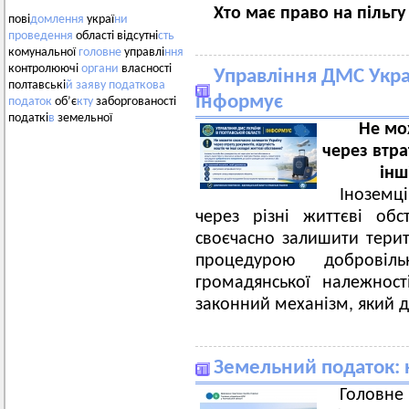
Хто має право на пільгу
пові
домлення
украї
ни
проведення
області відсутні
сть
комунальної
головне
управлі
ння
контролюючі
органи
власності
Управління ДМС Украї
полтавські
й
заяву
податкова
інформує
податок
об’є
кту
заборгованості
податкі
в
земельної
Не мо
через втра
інш
Іноземц
через різні життєві об
своєчасно залишити терит
процедурою добровіл
громадянської належнос
законний механізм, який 
Земельний податок: 
Головн