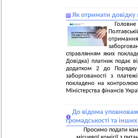
Як отримати довідку 
Голов
Полтавсь
отриман
заборгов
справлянням яких поклад
Довідка) платник подає в
додатком 2 до Порядку 
заборгованості з платеж
покладено на контролюю
Міністерства фінансів Укр
До відома уповноваж
громадськості та інших
Просимо подати кан
місцевої комісії з пи