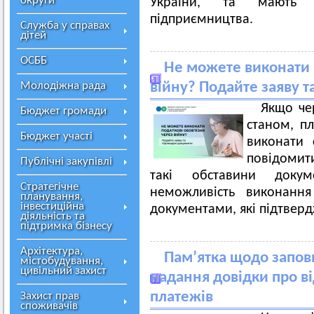
округи
України, та мають с
підприємництва.
Служба у справах
дітей
ОСББ
Не можете виконати 
Молодіжна рада
війну? Подайте заяву т
Якщо че
Бюджет громади
станом, п
Бюджет участі
виконати 
повідомит
Публічні закупівлі
такі обставини доку
Стратегічне
неможливість виконання
планування,
інвестиційна
документами, які підтвер
діяльність та
підтримка бізнесу
Архітектура,
Пам’ятка щодо запов
містобудування,
цивільний захист
надання довідки про ві
платежів
Захист прав
споживачів