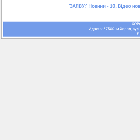
'
ЗАЯВУ:
' Новини - 10, Відео но
ХОР
Адреса: 37800, м.Хорол, вул.С
E