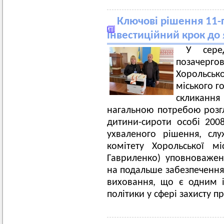
Ключові рішення 11-
інвестиційний крок до 
У сере
позачерго
Хорольськ
міського г
скликан
нагальною потребою розг
дитини-сироти особі 200
ухваленого рішення, сл
комітету Хорольської м
Гавриленко) уповноваже
на подальше забезпечення 
виховання, що є одним і
політики у сфері захисту пр