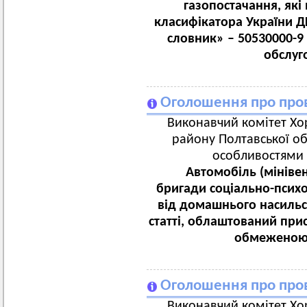
газопостачання, які
класифікатора України Д
словник»
–
50530000-9
обслуг
Оголошення про пров
Виконавчий комітет Хор
району Полтавської об
особливостями 
Автомобіль (мініве
бригади соціально-псих
від домашнього насильс
статті, облаштований при
обмеженою 
Оголошення про пров
Виконавчий комітет Хор