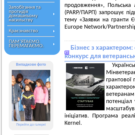
продовження», Польська 
Запобігання та
протидія
(PARP/ПАРП) запрошує підп
домашньому
тему «Заявки на гранти Є
насильству
Europe Network/Partnershi
Краєзнавство
ПАМ’ЯТАЄМО.
ПЕРЕМАГАЄМО.
Бізнес з характером:
конкурс для ветерансь
Випадкове фото
Украї
Мінветера
грантової 
характе
ветеранам
потенціал 
масштабу
ініціатив. Програма реал
Kernel.
Перейти до галереї