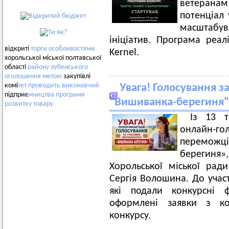
ветеранам
потенціал 
масштабу
ініціатив. Програма реал
відкриті
торги
особливостями
Kernel.
хорольської міської полтавської
області
району
лубенського
оголошення
метою
закупівлі
комі
тет
проводить
виконавчий
Увага! Голосування з
підприє
мництва
програми
"Вишиванка-берегиня"
розвитку
товару
Із 13 т
онлайн-
переможц
берегиня
Хорольської міської ради
Сергія Волошина. До участ
які подали конкурсні
оформлені заявки з к
конкурсу.