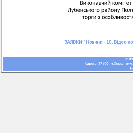
Виконавчий комітет 
Лубенського району Полта
торги з особливост
'
ЗАЯВКИ:
' Новини - 10, Відео н
ХОР
Адреса: 37800, м.Хорол, вул.С
E