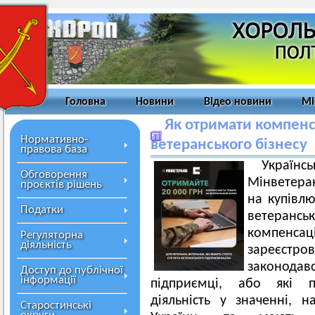
Головна
Новини
Відео новини
Мі
Як отримати компенс
Нормативно-
ветеранського бізнесу
правова база
Украї
Обговорення
Мінветера
проєктів рішень
на купівлю
Податки
ветерансь
компенс
Регуляторна
діяльність
зареєс
законодав
Доступ до публічної
інформації
підприємці, або які п
діяльність у значенні, 
Старостинські