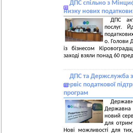
ДПС спільно з Мінциф
низку нових податкових
ДПС ак
послуг. Й
податкових
о. Голови 
із бізнесом Кіровоград
заході взяли понад 60 пре
ДПС та Держслужба з
сервіс податкової підт
програм
Держав
Державна 
новий серв
для отриму
Нові можливості для тих