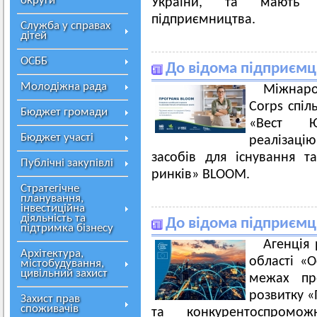
округи
України, та мають с
підприємництва.
Служба у справах
дітей
ОСББ
До відома підприємц
Молодіжна рада
Міжнаро
Corps спіл
Бюджет громади
«Вест Ю
Бюджет участі
реалізацію
засобів для існування 
Публічні закупівлі
ринків» BLOOM.
Стратегічне
планування,
інвестиційна
діяльність та
До відома підприємц
підтримка бізнесу
Агенція 
Архітектура,
області «О
містобудування,
цивільний захист
межах пр
розвитку «
Захист прав
споживачів
та конкурентоспромож