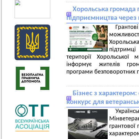
Хорольська громада 
підприємництва через 
Грантов
можливост
Хорольськ
підтримці
території Хорольської 
інформує жителів гро
програми безповоротних г
Бізнес з характером:
конкурс для ветерансь
Украї
Мінветера
грантової 
характе