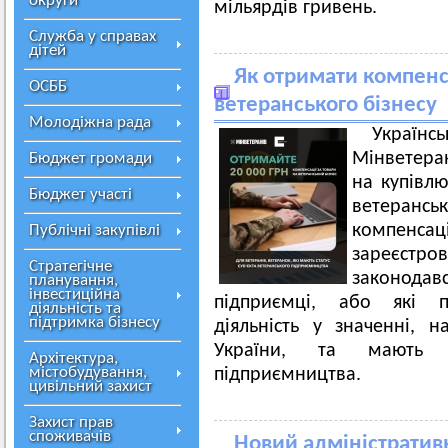
округи
мільярдів гривень.
Служба у справах
дітей
Як отримати компенс
ОСББ
ветеранського бізнесу
Молодіжна рада
Украї
Мінветера
Бюджет громади
на купівлю
Бюджет участі
ветерансь
компенс
Публічні закупівлі
зареєс
Стратегічне
законодав
планування,
інвестиційна
підприємці, або які п
діяльність та
підтримка бізнесу
діяльність у значенні, 
України, та мають с
Архітектура,
містобудування,
підприємництва.
цивільний захист
Захист прав
споживачів
Новий адміністративн