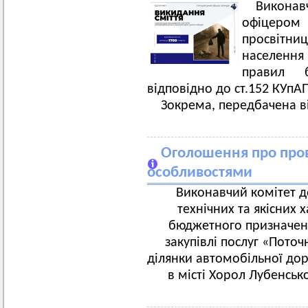
Виконав
офіцером 
просвітни
населення 
правил б
відповідно до ст.152 КУпАП 
Зокрема, передбачена ві
Оголошення про пров
особливостями
Виконавчий комітет д
технічних та якісних 
бюджетного призначенн
закупівлі послуг «Пото
ділянки автомобільної доро
в місті Хорол Лубенськ