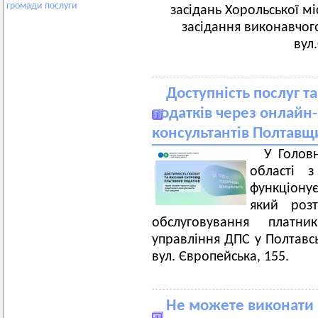
громади
послуги
засідань Хорольської мі
засідання виконавчого
вул
Доступність послуг т
податків через онлайн
консультантів Полтав
У Голов
області 
функціону
який роз
обслуговування платни
управління ДПС у Полтавсь
вул. Європейська, 155.
Не можете виконати 