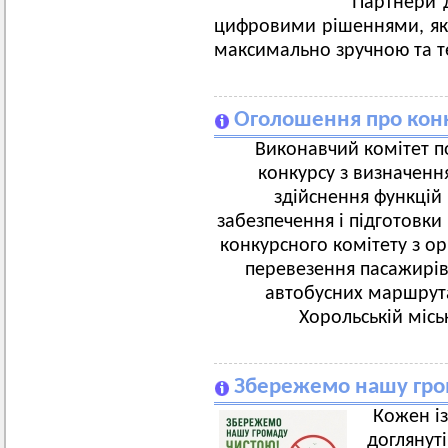
Партнери 
цифровими рішеннями, які
максимально зручною та 
Оголошення про конк
Виконавчий комітет п
конкурсу з визначення
здійснення функцій 
забезпечення і підготовки
конкурсного комітету з ор
перевезення пасажирі
автобусних маршрута
Хорольській місь
Збережемо нашу гро
Кожен із
доглянут