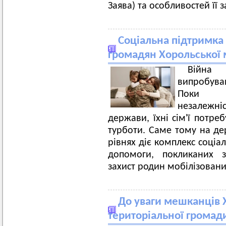
Заява) та особливостей її 
Соціальна підтримка
громадян Хорольської 
Війн
випробува
Поки ві
незалежні
держави, їхні сім'ї потре
турботи. Саме тому на д
рівнях діє комплекс соціа
допомоги, покликаних з
захист родин мобілізован
До уваги мешканців Х
територіальної громад