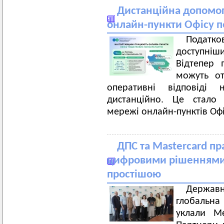
Дистанційна допомог
онлайн-пункти Офісу п
Податко
доступні
Відтепер 
можуть от
оперативні відповіді 
дистанційно. Це стал
мережі онлайн-пунктів Офі
ДПС та Mastercard п
цифровими рішеннями,
простішою
Держав
глобальна
уклали М