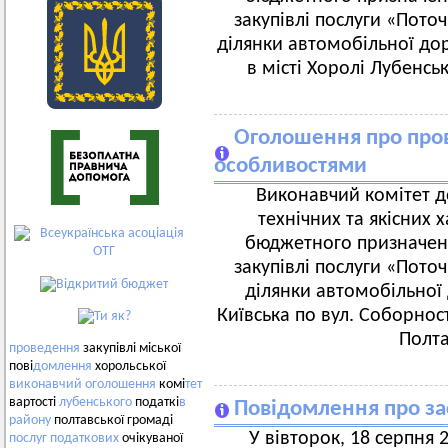
закупівлі послуги «Пот
ділянки автомобільної доро
в місті Хоролі Лубенсь
Оголошення про пров
особливостями
Виконавчий комітет д
технічних та якісних 
бюджетного призначенн
закупівлі послуги «Пот
ділянки автомобільної 
Київська по вул. Соборнос
Полта
проведення
закупівлі міської
пові
домлення
хорольської
виконавчий
оголошення
комі
тет
вартості
лубенського
податкі
в
Повідомлення про за
району
полтавської громаді
У вівторок, 18 серпня 2
послуг
податкових
очікуваної