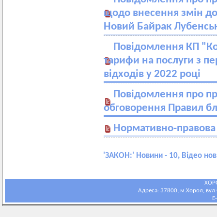
щодо внесення змін до
Новий Байрак Лубенсь
Повідомлення КП "Ко
тарифи на послуги з п
відходів у 2022 році
Повідомлення про п
обговорення Правил б
Нормативно-правова
'
ЗАКОН:
' Новини - 10, Відео нов
ХОР
Адреса: 37800, м.Хорол, вул.С
E