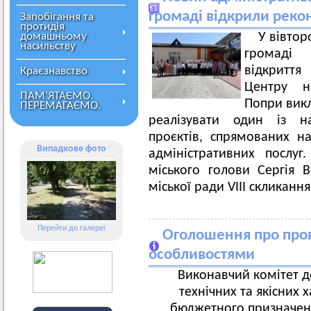
громаді відкрили рек
Запобігання та
протидія
домашньому
У вівтор
насильству
громаді 
відкритт
Краєзнавство
Центру на
ПАМ’ЯТАЄМО.
Попри викл
ПЕРЕМАГАЄМО.
реалізувати один із на
проєктів, спрямованих на
Випадкове фото
адміністративних послуг
міського голови Сергія 
міської ради VIII скликання
Перейти до галереї
Оголошення про пров
особливостями
Виконавчий комітет д
технічних та якісних 
бюджетного призначенн