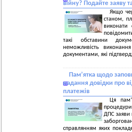
війну? Подайте заяву т
Якщо че
станом, п
виконати 
повідомит
такі обставини доку
неможливість виконання
документами, які підтвер
Пам’ятка щодо запов
надання довідки про ві
платежів
Ця пам’
процедури 
ДПС заяви 
заборгов
справлянням яких поклад