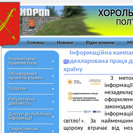
Головна
Новини
Відео новини
Мі
Інформаційна кампані
Нормативно-
задекларована праця 
правова база
країну
Обговорення
проєктів рішень
З мето
інформа
Податки
незадекл
Регуляторна
оформленн
діяльність
законод
інформа
Доступ до публічної
інформації
світло!». За найменши
щороку втрачає від нез
Старостинські