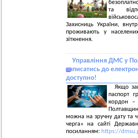
безоплатн
та відп
військовос
Захисниць України, внутр
проживають у населених
зіткнення.
Управління ДМС у Пол
записатись до електрон
доступно!
Якщо за
паспорт г
кордон – 
Полтавщин
можна на зручну дату та ч
черга» на сайті Державн
посиланням:
https://dmsu.