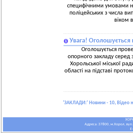
специфічними умовами на
поліцейських з числа ви
віком в
Увага! Оголошується 
Оголошується прове
опорного закладу серед з
Хорольської міської рад
області на підставі проток
'
ЗАКЛАДИ:
' Новини - 10, Відео 
ХОР
Адреса: 37800, м.Хорол, вул.С
E