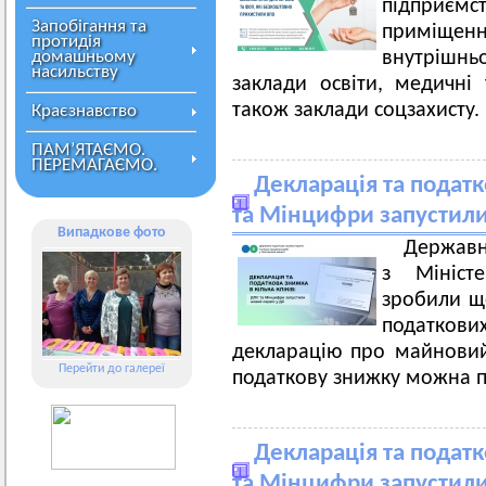
підприєм
Запобігання та
приміщен
протидія
домашньому
внутрішнь
насильству
заклади освіти, медичні 
також заклади соцзахисту.
Краєзнавство
ПАМ’ЯТАЄМО.
ПЕРЕМАГАЄМО.
Декларація та податк
та Мінцифри запустили 
Випадкове фото
Державн
з Мініст
зробили ще
податкови
декларацію про майновий
Перейти до галереї
податкову знижку можна п
Декларація та податк
та Мінцифри запустили 