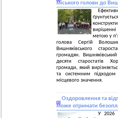
міського голови до Виш
Ефекти
ґрунтує
конструк
вирішенні
метою у п’
голова Сергій Волош
Вишняківського старос
громадян. Вишняківський
десяти старостатів Хор
громади, який вирізняєтьс
та системним підходом
місцевого значення.
Оздоровлення та відп
може отримати безопл
У 2026 