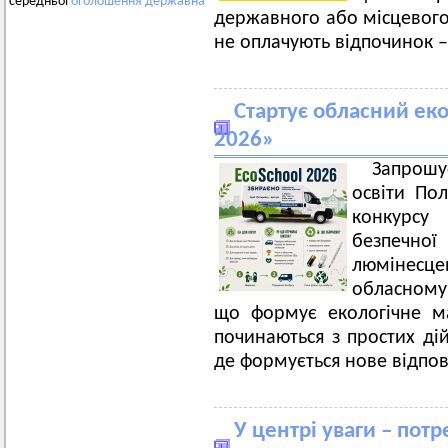
середньої
оголошення
державна
державного або місцевого
не оплачують відпочинок 
Стартує обласний еко
2026»
Запрошу
освіти По
конкурс
безпеч
люмінесце
обласному
що формує екологічне ма
починаються з простих ді
де формується нове відпов
У центрі уваги – пот