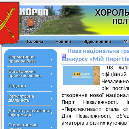
Головна
Новини
Відео новини
Мі
Нова національна тра
Нормативно-
конкурсу «Мій Пиріг Н
правова база
03 лип
Обговорення
офіційний 
проєктів рішень
Незалежнос
Податки
рік поспіл
створення нової національ
Регуляторна
діяльність
Пиріг Незалежності. 
«Перспектива»» стала с
Доступ до публічної
інформації
Дня Незалежності, об’є
аматорів з різних куточків
Старостинські