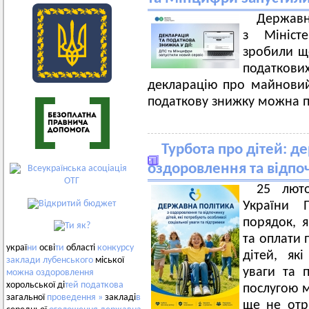
Державн
з Мініст
зробили ще
податкови
декларацію про майновий
податкову знижку можна п
Турбота про дітей: д
оздоровлення та відпоч
25 люто
України
порядок, 
та оплати 
украї
ни
осві
ти
області
конкурсу
дітей, як
заклади
лубенського
міської
уваги та п
можна
оздоровлення
хорольської ді
тей
податкова
послугою
загальної
проведення
»
закладі
в
ще не отр