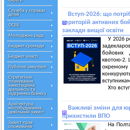
округи
Служба у справах
Вступ-2026: що потрі
дітей
територій активних бой
ОСББ
заклади вищої освіти
Молодіжна рада
У 2026 р
задекларов
Бюджет громади
бойових 
Бюджет участі
квотою-2. 
окремому 
Публічні закупівлі
конкуру
Стратегічне
вступника
планування,
інвестиційна
Хто всту
діяльність та
підтримка бізнесу
Архітектура,
Важливі зміни для ю
містобудування,
цивільний захист
прихистили ВПО
Захист прав
На Полта
споживачів