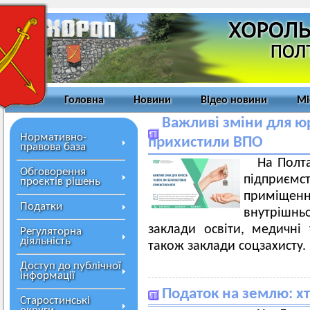
Головна
Новини
Відео новини
Мі
Важливі зміни для ю
Нормативно-
прихистили ВПО
правова база
На Полта
Обговорення
підприєм
проєктів рішень
приміщен
Податки
внутрішнь
заклади освіти, медичні 
Регуляторна
діяльність
також заклади соцзахисту.
Доступ до публічної
інформації
Податок на землю: хт
Старостинські