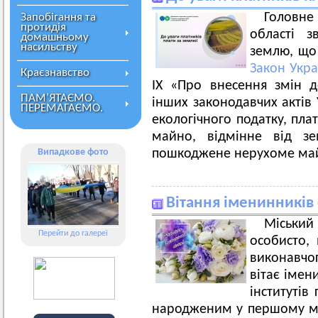
Головн
Запобігання та
протидія
області з
домашньому
насильству
землю, що 
Закон Укр
Краєзнавство
ІХ «Про внесення змін д
ПАМ’ЯТАЄМО.
інших законодавчих актів 
ПЕРЕМАГАЄМО.
екологічного податку, пла
майно, відмінне від зе
Випадкове фото
пошкоджене нерухоме майн
Вітання іменинників 
Міський
Перейти до галереї
особисто, 
виконавчог
вітає імен
інститутів
народженим у першому міс