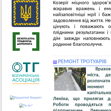
Козеріг міцного здоров’я
яскравих вражень і емо
найзаповітніші мрії і ба
задоволення від життя. Не
цінують і поважають о
плідними результатами і
дім завжди наповнюють 
родинне благополуччя.
РЕМОНТ ТРОТУАРІВ
Враховую
міста, д
розпочат
момент
капіталь
Леніна, що прилягає до
Роботи проводяться 
підприємцем Левченк