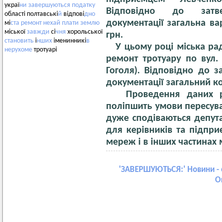
украї
ни
завершуються
податку
Відповідно до затве
області полтавські
й
відпові
дно
документації загальна вар
мі
ста
ремонт
нехай
плати
землю
міської
завжди
сі
чня
хорольської
грн.
становить
і
нших
іменинникі
в
У цьому році міська рад
нерухоме
тротуарі
ремонт тротуару по вул.
Гоголя). Відповідно до 
документації загальний ко
Проведення даних роб
поліпшить умови пересува
дуже сподіваються депут
для керівників та підпр
мереж і в інших частинах м
'
ЗАВЕРШУЮТЬСЯ:
' Новини - 
О