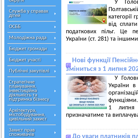
округи
У Голо
Полтавські
Служба у справах
дітей
категорії 
від сплат
ОСББ
податкових пільг. Це п
Молодіжна рада
України (ст. 281) та інши
Бюджет громади
Нові функції Пенсійн
Бюджет участі
зміниться з 1 липня 20
Публічні закупівлі
У Голов
Стратегічне
України в
планування,
інвестиційна
організаці
діяльність та
підтримка бізнесу
функціями.
1 липня 
Архітектура,
містобудування,
призначатиме та виплачув
цивільний захист
Захист прав
споживачів
До уваги платників п