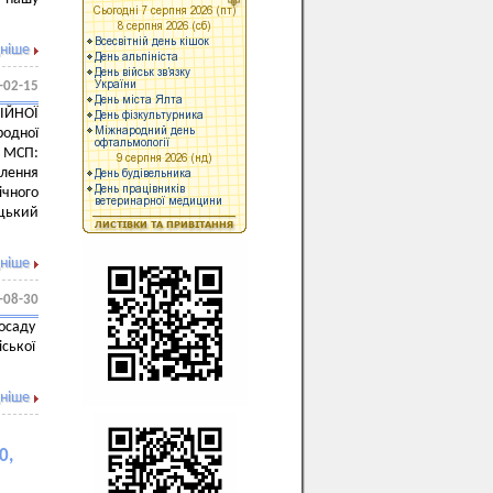
ніше
-02-15
ІЙНОЇ
одної
к МСП:
влення
чного
ецький
ніше
-08-30
посаду
іської
ніше
0,