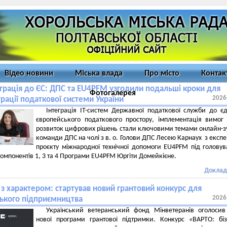
Відео новини
Міська влада
Про місто
Контак
еграція до ЄС: ДПС та EU4PFM узгодили подальші кроки для
Фотогалерея
2026
грації податкової системи України
Інтеграція ІТ-систем Державної податкової служби до є
європейського податкового простору, імплементація вимог
розвиток цифрових рішень стали ключовими темами онлайн-зу
команди ДПС на чолі з в. о. Голови ДПС Лесею Карнаух з експ
проєкту міжнародної технічної допомоги EU4PFM під голову
компонентів 1, 3 та 4 Програми EU4PFM Юргіти Домейкієне.
Доклад
 з характером: стартував новий грантовий конкурс для
2026
ького підприємництва
Український ветеранський фонд Мінветеранів оголосив
нової програми грантової підтримки. Конкурс «ВАРТО: бі