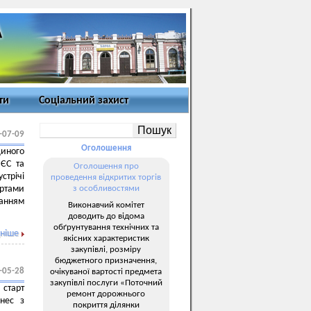
ти
Соціальний захист
-07-09
Оголошення
диного
 ЄС та
Оголошення про
стрічі
проведення відкритих торгів
ертами
з особливостями
ванням
Виконавчий комітет
доводить до відома
обґрунтування технічних та
ніше
якісних характеристик
закупівлі, розміру
бюджетного призначення,
-05-28
очікуваної вартості предмета
закупівлі послуги «Поточний
 старт
ремонт дорожнього
знес з
покриття ділянки