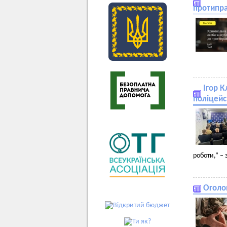
протипра
Ігор К
поліцейс
роботи,” –
Оголо