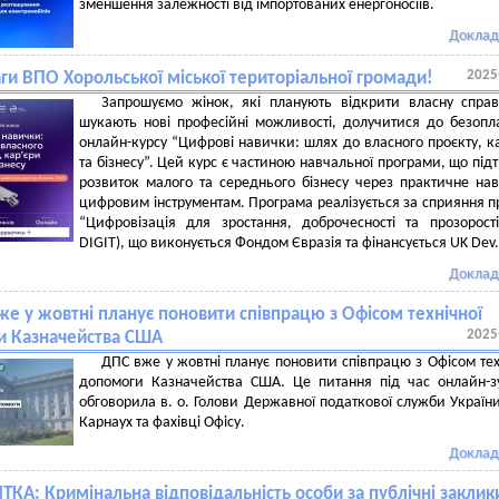
зменшення залежності від імпортованих енергоносіїв.
Доклад
2025
ги ВПО Хорольської міської територіальної громади!
Запрошуємо жінок, які планують відкрити власну спра
шукають нові професійні можливості, долучитися до безопл
онлайн-курсу “Цифрові навички: шлях до власного проєкту, к
та бізнесу”. Цей курс є частиною навчальної програми, що під
розвиток малого та середнього бізнесу через практичне на
цифровим інструментам. Програма реалізується за сприяння п
“Цифровізація для зростання, доброчесності та прозорост
DIGIT), що виконується Фондом Євразія та фінансується UK Dev.
Доклад
же у жовтні планує поновити співпрацю з Офісом технічної
2025
и Казначейства США
ДПС вже у жовтні планує поновити співпрацю з Офісом тех
допомоги Казначейства США. Це питання під час онлайн-зу
обговорила в. о. Голови Державної податкової служби Україн
Карнаух та фахівці Офісу.
Доклад
КА: Кримінальна відповідальність особи за публічні заклик