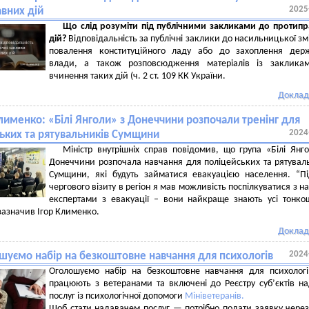
2025
вних дій
Що слід розуміти під публічними закликами до протип
дій?
Відповідальність за публічні заклики до насильницької зм
повалення конституційного ладу або до захоплення держ
влади, а також розповсюдження матеріалів із заклика
вчинення таких дій (ч. 2 ст. 109 КК України.
Доклад
лименко: «Білі Янголи» з Донеччини розпочали тренінг для
2024
ьких та рятувальників Сумщини
Міністр внутрішніх справ повідомив, що група «Білі Янг
Донеччини розпочала навчання для поліцейських та рятувал
Сумщини, які будуть займатися евакуацією населення. “П
чергового візиту в регіон я мав можливість поспілкуватися з 
експертами з евакуації – вони найкраще знають усі тонкощ
 зазначив Ігор Клименко.
Доклад
2024
шуємо набір на безкоштовне навчання для психологів
Оголошуємо набір на безкоштовне навчання для психолог
працюють з ветеранами та включені до Реєстру суб’єктів н
послуг із психологічної допомоги
Мініветеранів.
Щоб стати надавачем послуг — потрібно подати заявку чере