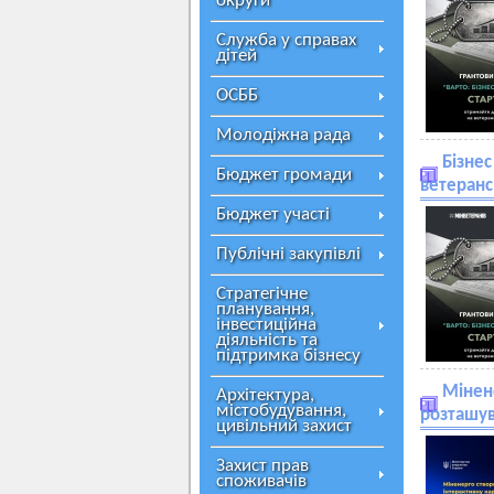
округи
Служба у справах
дітей
ОСББ
Молодіжна рада
Бізнес
Бюджет громади
ветеранс
Бюджет участі
Публічні закупівлі
Стратегічне
планування,
інвестиційна
діяльність та
підтримка бізнесу
Мінен
Архітектура,
містобудування,
розташув
цивільний захист
Захист прав
споживачів