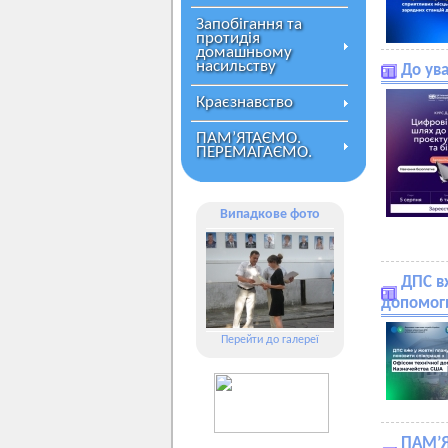
Запобігання та
протидія
домашньому
насильству
До ува
Краєзнавство
ПАМ’ЯТАЄМО.
ПЕРЕМАГАЄМО.
Випадкове фото
ДПС в
допомог
Перейти до галереї
ПАМ’ЯТ