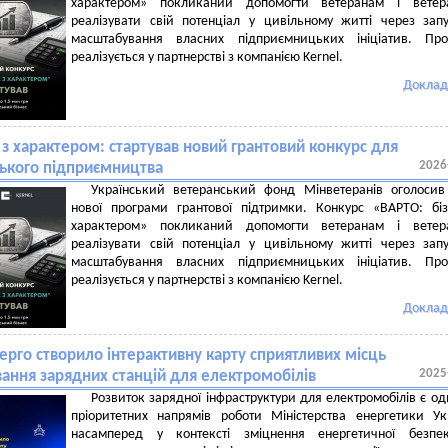
характером» покликаний допомогти ветеранам і ветер
реалізувати свій потенціал у цивільному житті через зап
масштабування власних підприємницьких ініціатив. Про
реалізується у партнерстві з компанією Kernel.
Доклад
 з характером: стартував новий грантовий конкурс для
2026
ького підприємництва
Український ветеранський фонд Мінветеранів оголосив
нової програми грантової підтримки. Конкурс «ВАРТО: бі
характером» покликаний допомогти ветеранам і ветер
реалізувати свій потенціал у цивільному житті через зап
масштабування власних підприємницьких ініціатив. Про
реалізується у партнерстві з компанією Kernel.
Доклад
ерго створило інтерактивну карту сприятливих місць
2025
ання зарядних станцій для електромобілів
Розвиток зарядної інфраструктури для електромобілів є од
пріоритетних напрямів роботи Міністерства енергетики Ук
насамперед у контексті зміцнення енергетичної безпе