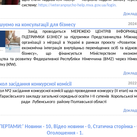
систему:
https://veteranpsycho-help.mva.gov.ua/login.
Доклад
2024
уємо на консультації для бізнесу
Захід проводиться МЕРЕЖЕЮ ЦЕНТРІВ ІНФОРМАЦ
ПІДТРИМКИ БІЗНЕСУ за підтримки Представництва Міжнар
організації з міграції в Україні в рамках проєкту «Розвито
економічна інтеграція внутрішньо переміщених осіб та відно
бізнесу», що фінансується Міністерством економі
ицтва та розвитку Федеративної Республіки Німеччина (BMZ) через Нім
тку (KfW).
Доклад
2022
ол засідання конкурсної комісії
л №2 засідання конкурсної комісії щодо проведення конкурсу (IІ етап) на 
Тарасівського закладу загальної середньої освіти І-ІІ супенів Хорольської м
ради Лубенського району Полтавської області
Доклад
ПЕРТАМИ:
' Новини - 10, Відео новини - 0, Статична сторінка - 
Оголошення - 1.