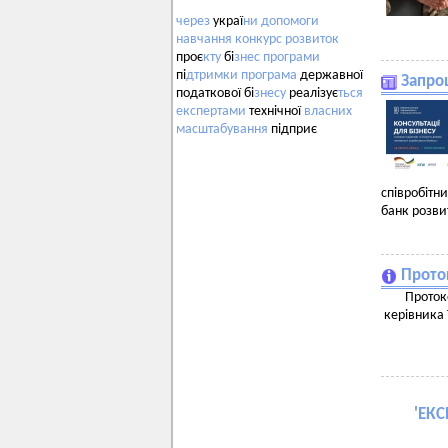
через
украї
ни
допомоги
навчання
конкурс
розвиток
проє
кту
бі
знес
програми
пі
дтримки
програма
державної
Запрош
податкової бі
знесу
реалізує
ться
експертами
технічної
власних
масштабування
підприє
співробітн
банк розви
Проток
Протоко
керівника 
'
ЕКС