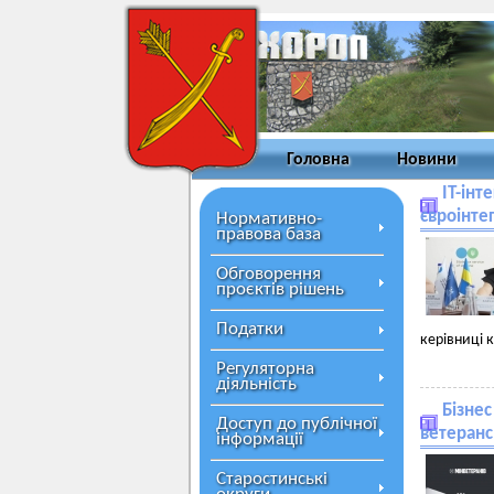
Головна
Новини
ІТ-інт
євроінте
Нормативно-
правова база
Обговорення
проєктів рішень
Податки
керівниці 
Регуляторна
діяльність
Бізнес
Доступ до публічної
ветеранс
інформації
Старостинські