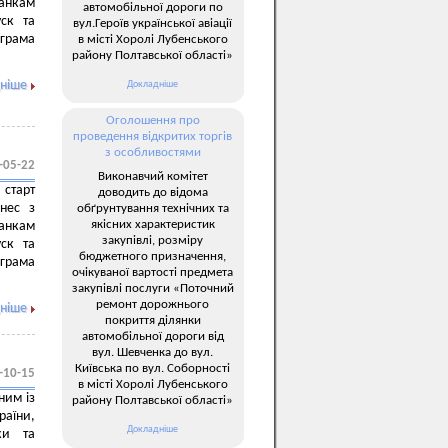
анкам
автомобільної дороги по
уск та
вул.Героїв української авіації
грама
в місті Хоролі Лубенського
району Полтавської області»
ніше
Докладніше
Оголошення про
проведення відкритих торгів
з особливостями
-05-22
Виконавчий комітет
 старт
доводить до відома
знес з
обґрунтування технічних та
якісних характеристик
анкам
закупівлі, розміру
уск та
бюджетного призначення,
грама
очікуваної вартості предмета
закупівлі послуги «Поточний
ремонт дорожнього
ніше
покриття ділянки
автомобільної дороги від
вул. Шевченка до вул.
Київська по вул. Соборності
-10-15
в місті Хоролі Лубенського
ним із
району Полтавської області»
раїни,
Докладніше
ки та