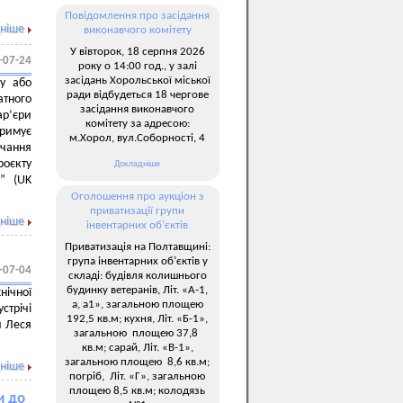
Повідомлення про засідання
ніше
виконавчого комітету
У вівторок, 18 серпня 2026
-07-24
року о 14:00 год., у залі
засідань Хорольської міської
ву або
ради відбудеться 18 чергове
атного
засідання виконавчого
ар’єри
комітету за адресою:
тримує
м.Хорол, вул.Соборності, 4
вчання
роєкту
Докладніше
і” (UK
Оголошення про аукціон з
приватизації групи
ніше
інвентарних об’єктів
Приватизація на Полтавщині:
група інвентарних об’єктів у
-07-04
складі: будівля колишнього
будинку ветеранів, Літ. «А-1,
нічної
а, а1», загальною площею
стрічі
192,5 кв.м; кухня, Літ. «Б-1»,
и Леся
загальною площею 37,8
кв.м; сарай, Літ. «В-1»,
загальною площею 8,6 кв.м;
ніше
погріб, Літ. «Г», загальною
площею 8,5 кв.м; колодязь
и до