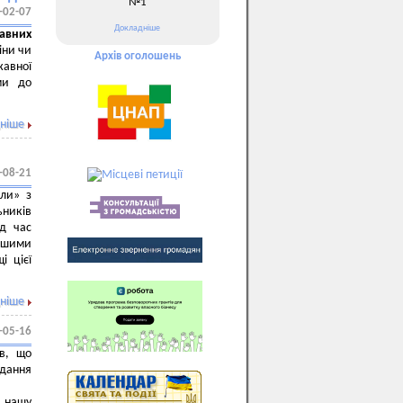
№1
-02-07
Докладніше
равних
іни чи
Архів оголошень
авної
ми до
ніше
-08-21
оли» з
ьників
ід час
нашими
і цієї
ніше
-05-16
ів, що
адання
з нашу