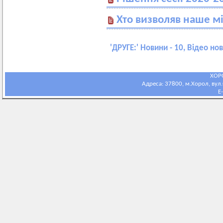
Хто визволяв наше мі
'
ДРУГЕ:
' Новини - 10, Відео нов
ХОР
Адреса: 37800, м.Хорол, вул.С
E