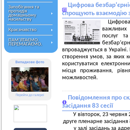
Цифрова безбар’єрніс
Запобігання та
протидія
спрощують взаємодію 
домашньому
насильству
Цифров
важливих
Краєзнавство
послуг т
ПАМ’ЯТАЄМО.
безбарʼє
ПЕРЕМАГАЄМО.
впроваджується в Україні.
створення умов, за яких 
Випадкове фото
користуватися електронн
місця проживання, рівн
можливостей.
Перейти до галереї
Повідомлення про ск
засідання 83 сесії
У вівторок, 23 червня 2
друге пленарне засідання 8
у залі засідань за адр