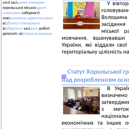
сесії засі
дання
пленарне
У вівтор
хорольської міської
друге
головува
скликання
соборності
Волошина
пові
домлення
адресою
хорол
ві
дбулося
пленарного
засідання
ві
дбудеться
засі
дань
роботі
міської р
депутаті
в
ві
второк
волошина
мовчання, вшанувавши 
України, які віддали свої
територіальну цілісність 
Статут Хорольської г
над розробленням осн
В Украї
визначен
затверджен
з метою
націона
економічних та інших о