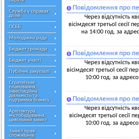
округи
Повідомлення про пе
Служба у справах
дітей
Через відсутність к
вісімдесят третьої сесії п
ОСББ
на 14:00 год. за адре
Молодіжна рада
Бюджет громади
Повідомлення про пе
Бюджет участі
Через відсутність к
вісімдесят третьої сесії пе
Публічні закупівлі
10:00 год. за адрес
Стратегічне
планування,
інвестиційна
діяльність та
Повідомлення про пе
підтримка бізнесу
Через відсутність к
Архітектура,
вісімдесят третьої сесії п
містобудування,
цивільний захист
10:00 год. за адрес
Захист прав
споживачів