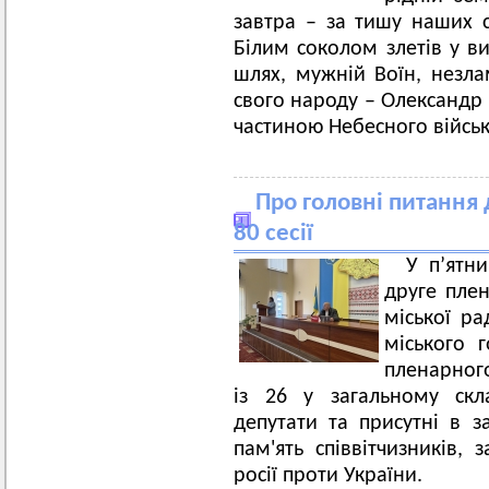
завтра – за тишу наших св
Білим соколом злетів у в
шлях, мужній Воїн, незла
свого народу – Олександр 
частиною Небесного війська
Про головні питання 
80 сесії
У п’ятни
друге плен
міської ра
міського 
пленарного
із 26 у загальному скл
депутати та присутні в 
пам'ять співвітчизників, 
росії проти України.