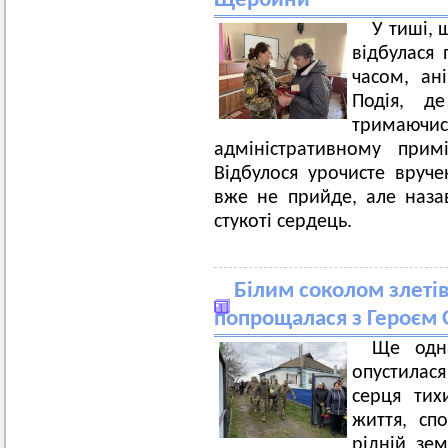
Щербини
У тиші, 
відбулася 
часом, ан
Подія, де
тримаюч
адміністративному прим
Відбулося урочисте вруч
вже не прийде, але наза
стукоті сердець.
Білим соколом злеті
попрощалася з Героєм
Ще одна
опустилася
серця ти
життя, спо
рідній зем