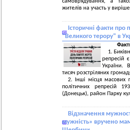
самоврядування, а тако
жителів на участь у виріш
Історичні факти про п
"Великого терору" в Ук
Факт
1. Биків
репресій є
України. 
тисяч розстріляних громад
2. Інші місця масових
політичних репресій 19
(Донецьк), район Парку ку
Відзначення мужності
мужність» вручено мам