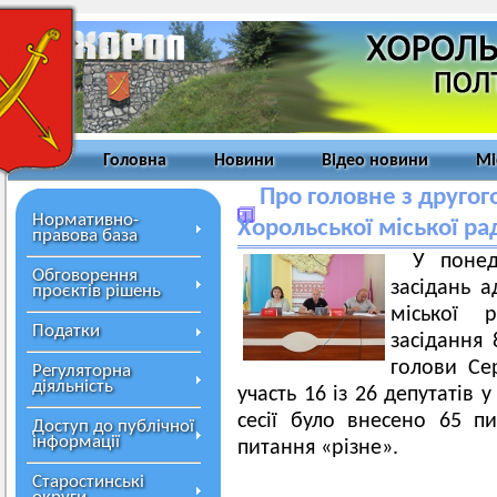
Головна
Новини
Відео новини
Мі
Про головне з другог
Нормативно-
Хорольської міської ра
правова база
У понед
Обговорення
засідань а
проєктів рішень
міської 
Податки
засідання 
голови Сер
Регуляторна
діяльність
участь 16 із 26 депутатів 
сесії було внесено 65 п
Доступ до публічної
інформації
питання «різне».
Старостинські