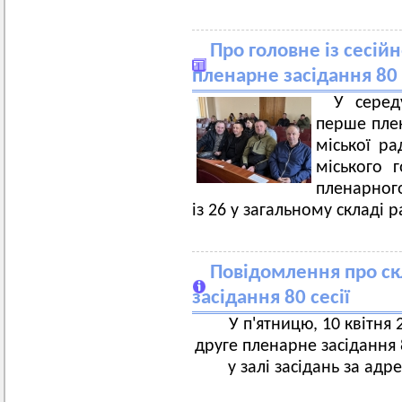
Про головне із сесій
пленарне засідання 80 
У серед
перше плен
міської ра
міського 
пленарного
із 26 у загальному складі р
Повідомлення про ск
засідання 80 сесії
У п'ятницю, 10 квітня 
друге пленарне засідання 8
у залі засідань за адр