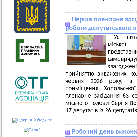
Перше пленарне засід
роботи депутатського 
Усі пит
міської
предста
самовряд
злагоджені
прийняттю виважених кол
червня 2026 року, в з
приміщення Хорольсько
пленарне засідання 83 се
міського голови Сергія Во
17 депутатів із 26 депутаті
Робочий день виконко