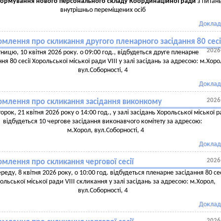
формування нового персонального складу Координаційної ради
з питан
внутрішньо переміщених осіб
Доклад
млення про скликання другого пленарного засідання 80 сесі
2026
тницю, 10 квітня 2026 року. о 09:00 год., відбудеться друге пленарне
ння 80 сесії Хорольської міської ради VIII у залі засідань за адресою: м.Хоро
вул.Соборності, 4
Доклад
2026
омлення про скликання засідання виконкому
торок, 21 квітня 2026 року о 14:00 год., у залі засідань Хорольської міської 
відбудеться 10 чергове засідання виконавчого комітету за адресою:
м.Хорол, вул.Соборності, 4
Доклад
2026
млення про скликання чергової сесії
ереду, 8 квітня 2026 року, о 10:00 год. відбудеться пленарне засідання 80 сес
ольської міської ради VIII скликання у залі засідань за адресою: м.Хорол,
вул.Соборності, 4
Доклад
2026