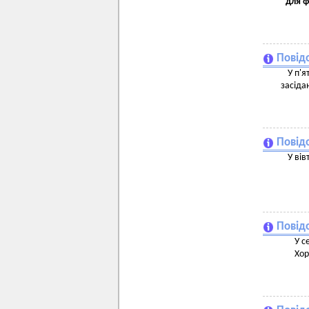
для 
Повідо
У п'я
засіда
Повід
У вів
Повідо
У с
Хор