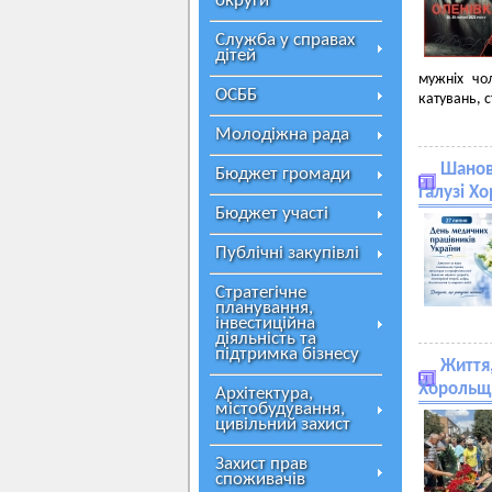
округи
Служба у справах
дітей
мужніх чо
ОСББ
катувань, 
Молодіжна рада
Шанов
Бюджет громади
галузі Х
Бюджет участі
Публічні закупівлі
Стратегічне
планування,
інвестиційна
діяльність та
підтримка бізнесу
Життя,
Хорольщи
Архітектура,
містобудування,
цивільний захист
Захист прав
споживачів