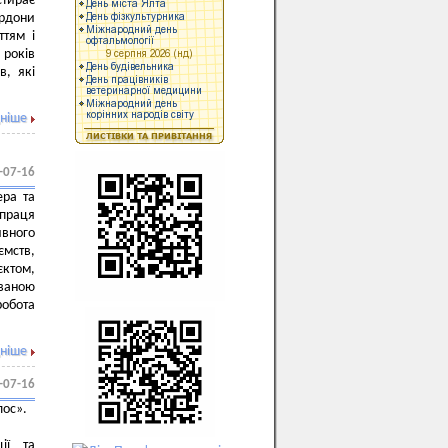
стирає
ордони
ттям і
 років
в, які
ніше
-07-16
ера та
праця
вного
ємств,
єктом,
ованою
робота
ніше
-07-16
лос».
ії та