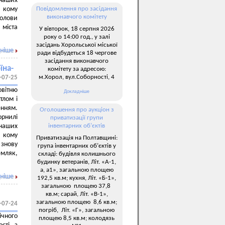
наших
, кому
Повідомлення про засідання
виконавчого комітету
голови
 міста
У вівторок, 18 серпня 2026
року о 14:00 год., у залі
засідань Хорольської міської
ніше
ради відбудеться 18 чергове
засідання виконавчого
їна-
комітету за адресою:
м.Хорол, вул.Соборності, 4
-07-25
овітню
Докладніше
тлом і
нням.
Оголошення про аукціон з
рнилі
приватизації групи
наших
інвентарних об’єктів
, кому
Приватизація на Полтавщині:
 знову
група інвентарних об’єктів у
емляк,
складі: будівля колишнього
будинку ветеранів, Літ. «А-1,
а, а1», загальною площею
ніше
192,5 кв.м; кухня, Літ. «Б-1»,
загальною площею 37,8
кв.м; сарай, Літ. «В-1»,
загальною площею 8,6 кв.м;
-07-24
погріб, Літ. «Г», загальною
ічного
площею 8,5 кв.м; колодязь