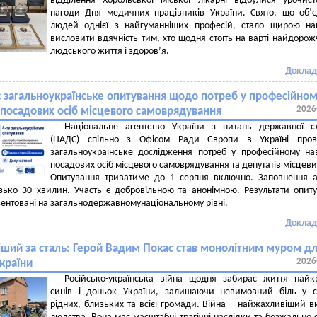
відділення Хорольської міської лікарні відбулися урочист
нагоди Дня медичних працівників України. Свято, що об’
людей однієї з найгуманніших професій, стало щирою на
висловити вдячність тим, хто щодня стоїть на варті найдорож
людського життя і здоров’я.
Доклад
є загальноукраїнське опитування щодо потреб у професійно
2026
 посадових осіб місцевого самоврядування
Національне агентство України з питань державної с
(НАДС) спільно з Офісом Ради Європи в Україні пров
загальноукраїнське дослідження потреб у професійному на
посадових осіб місцевого самоврядування та депутатів місцеви
Опитування триватиме до 1 серпня включно. Заповнення 
зько 30 хвилин. Участь є добровільною та анонімною. Результати опит
зентовані на загальнодержавномунаціональному рівні.
Доклад
іший за сталь: Герой Вадим Покас став монолітним муром д
2026
України
Російсько-українська війна щодня забирає життя найк
синів і доньок України, залишаючи невимовний біль у с
рідних, близьких та всієї громади. Війна – найжахливіший в