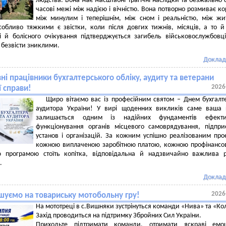
людства. Вона має масштабні трагічні наслідки та безжально 
часові межі між надією і вічністю. Вона потворно розмиває к
між минулим і теперішнім, між сном і реальністю, між жи
обливо тяжкими є звістки, коли після довгих тижнів, місяців, а то й
і й болісного очікування підтверджується загибель військовослужбовці
безвісти зниклими.
Доклад
і працівники бухгалтерського обліку, аудиту та ветерани
2026
ї справи!
Щиро вітаємо вас із професійним святом – Днем бухгалт
аудитора України! У вирі щоденних викликів саме ваша 
залишається одним із надійних фундаментів ефекти
функціонування органів місцевого самоврядування, підпри
установ і організацій. За кожним успішно реалізованим про
кожною виплаченою заробітною платою, кожною профінанс
ю програмою стоїть копітка, відповідальна й надзвичайно важлива 
.
Доклад
2026
шуємо на товариську мотобольну гру!
На мототреці в с.Вишняки зустрінуться команди «Нива» та «Ко
Захід проводиться на підтримку Збройних Сил України.
Приходьте підтримати команди, отримати яскраві емоц