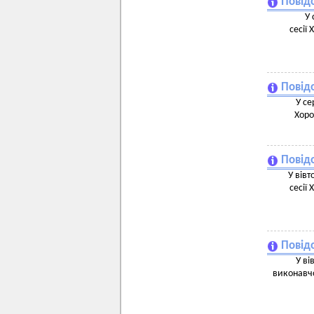
Повідо
У 
сесії
Повід
У се
Хоро
Повідо
У вівт
сесії
Повід
У ві
виконавчо