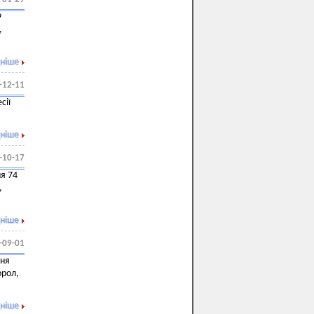
9
,
ніше
-12-11
сії
ніше
-10-17
ня 74
,
ніше
-09-01
ння
орол,
ніше