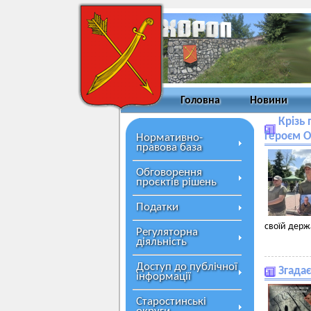
Головна
Новини
Крізь 
Героєм 
Нормативно-
правова база
Обговорення
проєктів рішень
Податки
своїй держ
Регуляторна
діяльність
Доступ до публічної
Згада
інформації
Старостинські