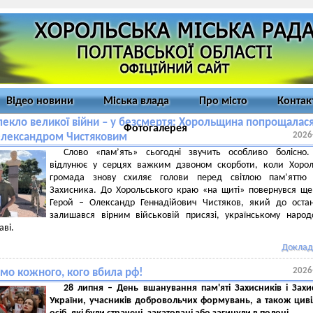
Відео новини
Міська влада
Про місто
Контак
пекло великої війни – у безсмертя: Хорольщина попрощалася
Фотогалерея
2026
Олександром Чистяковим
Слово «пам’ять» сьогодні звучить особливо болісно.
відлунює у серцях важким дзвоном скорботи, коли Хорол
громада знову схиляє голови перед світлою пам’яттю 
Захисника. До Хорольського краю «на щиті» повернувся щ
Герой – Олександр Геннадійович Чистяков, який до оста
залишався вірним військовій присязі, українському народ
аві.
Доклад
2026
ємо кожного, кого вбила рф!
28 липня – День вшанування пам'яті Захисників і Зах
України, учасників добровольчих формувань, а також цив