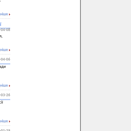
ь
ніше
ї
-04-08
л,
ніше
-04-06
ради
ніше
-03-26
ії
ніше
-01-29