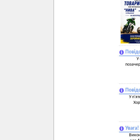
Повідо
У
позачер
Повідо
У п'я
Хор
Увага
Викон