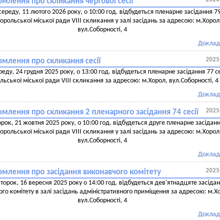
млення про скликання чергової сесії
середу, 11 лютого 2026 року, о 10:00 год. відбудеться пленарне засідання 7
 Хорольської міської ради VIII скликання у залі засідань за адресою: м.Хорол
вул.Соборності, 4
Доклад
2025
омлення про скликання сесії
реду, 24 грудня 2025 року, о 13:00 год. відбудеться пленарне засідання 77 се
льської міської ради VIII скликання за адресою: м.Хорол, вул.Соборності, 4
Доклад
2025
млення про скликання 2 пленарного засідання 74 сесії
орок, 21 жовтня 2025 року, о 10:00 год. відбудеться друге пленарне засідан
 Хорольської міської ради VIII скликання у залі засідань за адресою: м.Хорол
вул.Соборності, 4
Доклад
2025
омлення про засідання виконавчого комітету
второк, 16 вересня 2025 року о 14:00 год. відбудеться дев'ятнадцяте засіда
го комітету в залі засідань адміністративного приміщення за адресою: м.Х
вул.Соборності, 4
Доклад