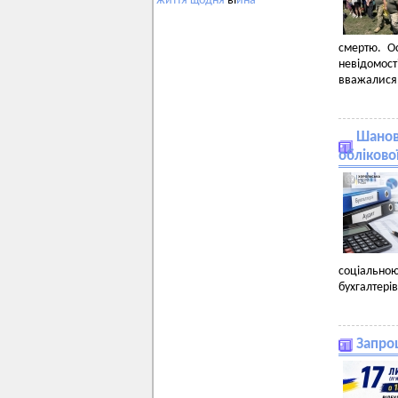
життя
щодня
ві
йна
смертю. Ос
невідомост
вважалися 
Шановн
обліково
соціально
бухгалтерів
Запро