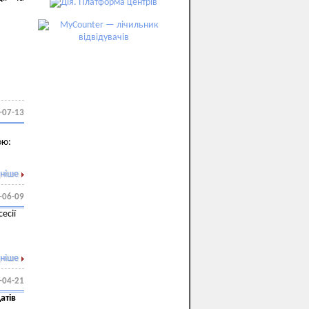
-07-13
ою:
ніше
-06-09
есії
ніше
-04-21
атів