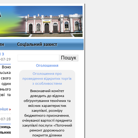
ти
Соціальний захист
 з
-07-29
Оголошення
 Воно
ьська
Оголошення про
свого
проведення відкритих торгів
е один
з особливостями
ннього
Виконавчий комітет
ові та
доводить до відома
обґрунтування технічних та
якісних характеристик
ніше
закупівлі, розміру
бюджетного призначення,
-07-28
очікуваної вартості предмета
закупівлі послуги «Поточний
исниць
ремонт дорожнього
ільних
покриття ділянки