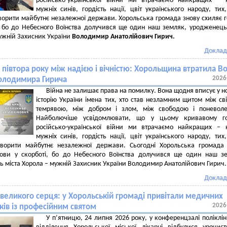
російсько-української війни ми втрачаємо найкращих – 
мужніх синів, гордість нації, цвіт українського народу, тих
ворити майбутнє незалежної держави. Хорольська громада знову схиляє 
, бо до Небесного Воїнства долучився ще один наш земляк, уродженець
ужній Захисник України
Володимир Анатолійович Гирич.
Доклад
півтора року між надією і вічністю: Хорольщина втратила Во
2026
олодимира Гирича
Війна не залишає права на помилку. Вона щодня вписує у н
історію України імена тих, хто став незламним щитом між сві
темрявою, між добром і злом, між свободою і поневоле
Найболючіше усвідомлювати, що у цьому кривавому го
російсько-української війни ми втрачаємо найкращих – 
мужніх синів, гордість нації, цвіт українського народу, тих
творити майбутнє незалежної держави. Сьогодні Хорольська громада
лови у скорботі, бо до Небесного Воїнства долучився ще один наш з
 міста Хорола – мужній Захисник України Володимир Анатолійович Гирич.
Доклад
великого серця: у Хорольській громаді привітали медичних
2026
ків із професійним святом
У п’ятницю, 24 липня 2026 року, у конференцзалі поліклін