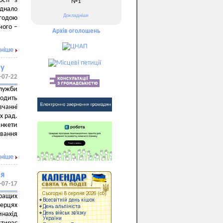
ості з
№1
єднало
Докладніше
годою
чого –
Архів оголошень
ніше
му
-07-22
лужби
одить
вчанні
х рад.
анкети
ування
ніше
ля
-07-17
ращих
ерцях
инахід