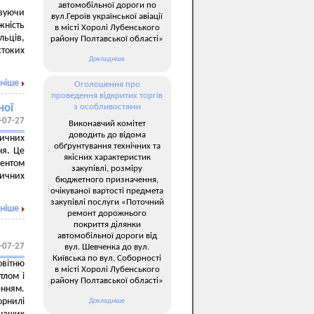
автомобільної дороги по
овуючи
вул.Героїв української авіації
жність
в місті Хоролі Лубенського
льців,
району Полтавської області»
стоких
Докладніше
ніше
Оголошення про
проведення відкритих торгів
ної
з особливостями
-07-27
Виконавчий комітет
доводить до відома
ичних
обґрунтування технічних та
ня. Це
якісних характеристик
дентом
закупівлі, розміру
дичних
бюджетного призначення,
очікуваної вартості предмета
закупівлі послуги «Поточний
ніше
ремонт дорожнього
покриття ділянки
автомобільної дороги від
-07-27
вул. Шевченка до вул.
Київська по вул. Соборності
овітню
в місті Хоролі Лубенського
тлом і
району Полтавської області»
нням.
рнилі
Докладніше