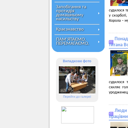
Запобігання та
судилося т
протидія
домашньому
у скорботі
насильству
Хорола – м
Краєзнавство
Понад 
ПАМ’ЯТАЄМО.
ПЕРЕМАГАЄМО.
титана В
Випадкове фото
судилося 
схиляє го
уродженець
Перейти до галереї
Люди 
працівни