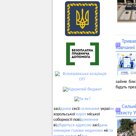
Трива
навчанні
займе бли
будуть пре
Сильн
засі
дання
сесії
скликання
украї
ни
захисту 
хорольської
хорол
міської
соборності пові
домлення
ві
дбудеться
адресою
засі
дань
пленарне
голови
медичних
мі
ста