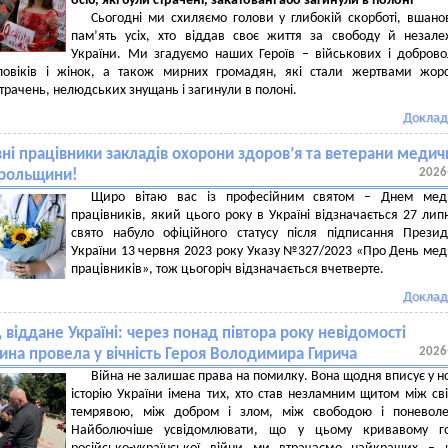
осіб, які були страчені, закатовані або загинули в полоні
Сьогодні ми схиляємо голови у глибокій скорботі, вшан
пам’ять усіх, хто віддав своє життя за свободу й незале
України. Ми згадуємо наших Героїв – військових і доброво
ловіків і жінок, а також мирних громадян, які стали жертвами жор
страчень, нелюдських знущань і загинули в полоні.
Доклад
ні працівники закладів охорони здоров’я та ветерани медич
2026
орольщини!
Щиро вітаю вас із професійним святом – Днем мед
працівників, який цього року в Україні відзначається 27 лип
свято набуло офіційного статусу після підписання Прези
України 13 червня 2023 року Указу №327/2023 «Про День ме
працівників», тож цьогоріч відзначається вчетверте.
Доклад
 віддане Україні: через понад півтора року невідомості
2026
на провела у вічність Героя Володимира Гирича
Війна не залишає права на помилку. Вона щодня вписує у н
історію України імена тих, хто став незламним щитом між сві
темрявою, між добром і злом, між свободою і поневоле
Найболючіше усвідомлювати, що у цьому кривавому го