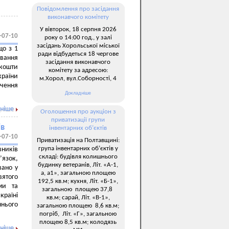
Повідомлення про засідання
виконавчого комітету
У вівторок, 18 серпня 2026
-07-10
року о 14:00 год., у залі
засідань Хорольської міської
що з 1
ради відбудеться 18 чергове
вання
засідання виконавчого
кошти
комітету за адресою:
країни
м.Хорол, вул.Соборності, 4
чення
Докладніше
ніше
Оголошення про аукціон з
приватизації групи
ів
інвентарних об’єктів
-07-10
Приватизація на Полтавщині:
група інвентарних об’єктів у
ників
складі: будівля колишнього
’язок,
будинку ветеранів, Літ. «А-1,
вано у
а, а1», загальною площею
ятого
192,5 кв.м; кухня, Літ. «Б-1»,
ми та
загальною площею 37,8
країні
кв.м; сарай, Літ. «В-1»,
ннього
загальною площею 8,6 кв.м;
погріб, Літ. «Г», загальною
площею 8,5 кв.м; колодязь
ніше