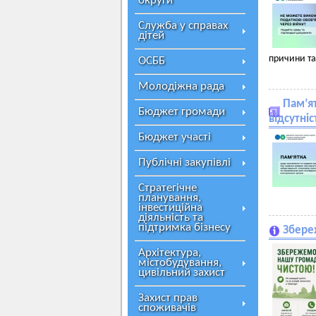
округи
Служба у справах
дітей
причини та
ОСББ
Молодіжна рада
Пам’я
Бюджет громади
відсутніс
Бюджет участі
Публічні закупівлі
Стратегічне
планування,
інвестиційна
діяльність та
підтримка бізнесу
Збере
Архітектура,
містобудування,
цивільний захист
Захист прав
споживачів