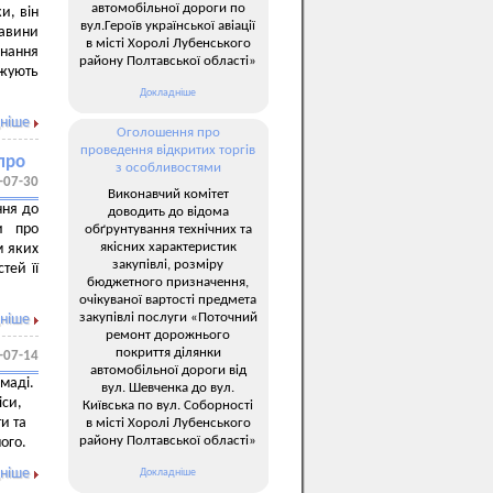
автомобільної дороги по
и, він
вул.Героїв української авіації
тавини
в місті Хоролі Лубенського
нання
району Полтавської області»
джують
Докладніше
ніше
Оголошення про
проведення відкритих торгів
про
з особливостями
-07-30
Виконавчий комітет
ння до
доводить до відома
и про
обґрунтування технічних та
якісних характеристик
м яких
закупівлі, розміру
тей її
бюджетного призначення,
очікуваної вартості предмета
закупівлі послуги «Поточний
ніше
ремонт дорожнього
покриття ділянки
-07-14
автомобільної дороги від
омаді.
вул. Шевченка до вул.
іси,
Київська по вул. Соборності
и та
в місті Хоролі Лубенського
району Полтавської області»
ного.
ніше
Докладніше