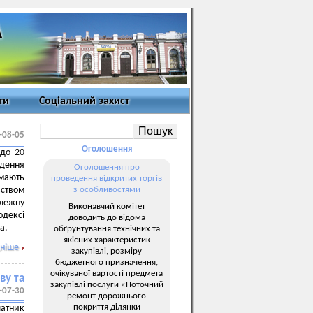
ти
Соціальний захист
-08-05
Оголошення
 до 20
дення
Оголошення про
 мають
проведення відкритих торгів
вством
з особливостями
алежну
Виконавчий комітет
одексі
доводить до відома
а.
обґрунтування технічних та
якісних характеристик
ніше
закупівлі, розміру
бюджетного призначення,
очікуваної вартості предмета
ву та
закупівлі послуги «Поточний
-07-30
ремонт дорожнього
покриття ділянки
латник