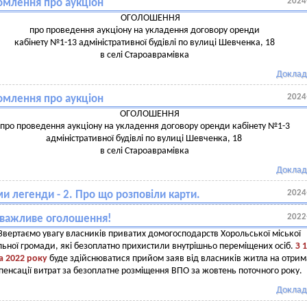
2024
омлення про аукціон
ОГОЛОШЕННЯ
про проведення аукціону на укладення договору оренди
кабінету №1-13 адміністративної будівлі по вулиці Шевченка, 18
в селі Староаврамівка
Доклад
2024
омлення про аукціон
ОГОЛОШЕННЯ
про проведення аукціону на укладення договору оренди кабінету №1-3
адміністративної будівлі по вулиці Шевченка, 18
в селі Староаврамівка
Доклад
2024
и легенди - 2. Про що розповіли карти.
2022
, важливе оголошення!
Звертаємо увагу власників приватих домогосподарств Хорольської міської
льної громади, які безоплатно прихистили внутрішньо переміщених осіб.
З 1
а 2022 року
буде здійснюватися прийом заяв від власників житла на отри
пенсації витрат за безоплатне розміщення ВПО за жовтень поточного року.
Доклад