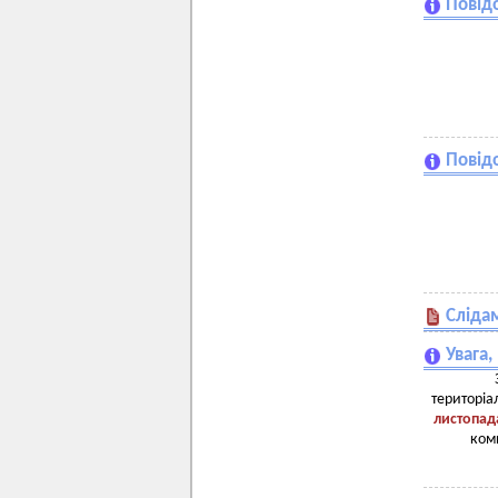
Повід
Повід
Слідам
Увага
територіа
листопад
ком