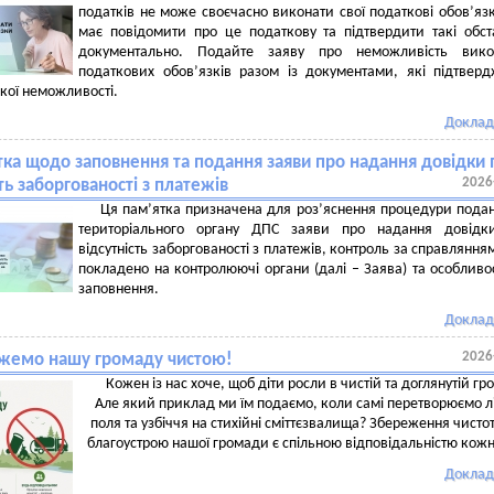
податків не може своєчасно виконати свої податкові обов’язк
має повідомити про це податкову та підтвердити такі обс
документально. Подайте заяву про неможливість вико
податкових обов’язків разом із документами, які підтвер
кої неможливості.
Доклад
тка щодо заповнення та подання заяви про надання довідки 
2026
ть заборгованості з платежів
Ця пам’ятка призначена для роз’яснення процедури пода
територіального органу ДПС заяви про надання довідк
відсутність заборгованості з платежів, контроль за справляння
покладено на контролюючі органи (далі – Заява) та особливос
заповнення.
Доклад
2026
жемо нашу громаду чистою!
Кожен із нас хоче, щоб діти росли в чистій та доглянутій гр
Але який приклад ми їм подаємо, коли самі перетворюємо л
поля та узбіччя на стихійні сміттєзвалища? Збереження чистот
благоустрою нашої громади є спільною відповідальністю кож
Доклад