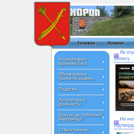
Головна
Новини
Як от
бізнесу
Нормативно-
правова база
Обговорення
проєктів рішень
Податки
Регуляторна
діяльність
Доступ до публічної
інформації
Не мож
підтверд
Старостинські