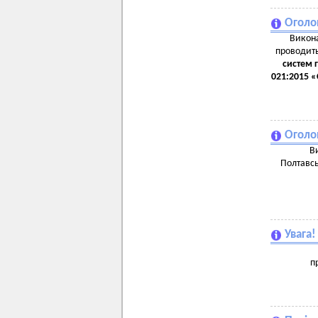
Оголо
Викона
проводить
систем 
021:2015 
Оголо
В
Полтавсь
Увага
п