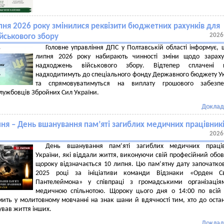
ипня 2026 року змінилися реквізити бюджетних рахунків для
2026
ійськового збору
Головне управління ДПС у Полтавській області інформує, 
липня 2026 року набирають чинності зміни щодо зараху
надходжень військового збору. Відтепер сплачені 
надходитимуть до спеціального фонду Державного бюджету У
та спрямовуватимуться на виплату грошового забезпе
лужбовців Збройних Сил України.
Доклад
пня – День вшанування пам’яті загиблих медичних працівник
2026
День вшанування пам’яті загиблих медичних праців
України, які віддали життя, виконуючи свій професійний обов
щороку відзначається 10 липня. Цю пам’ятну дату започатко
2025 році за ініціативи команди Відзнаки «Орден Св
Пантелеймона» у співпраці з громадськими організація
медичною спільнотою. Щороку цього дня о 14:00 по всій 
ить у молитовному мовчанні на знак шани й вдячності тим, хто до оста
ував життя інших.
Доклад