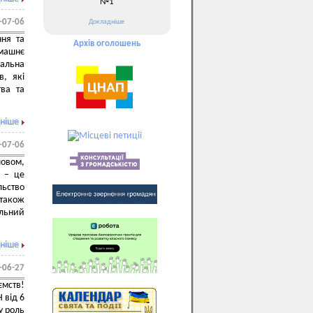
№1
-07-06
Докладніше
ння та
Архів оголошень
омашнє
альна
в, які
ва та
ніше
-07-06
овом,
в – це
льство
 також
льний
ніше
-06-27
ємств!
 від 6
у роль