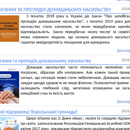
2026
БІГАННЯ ТА ПРОТИДІЯ ДОМАШНЬОМУ НАСИЛЬСТВУ
З початку 2018 року в Україні діє Закон “Про запобіга
протидію домашньому насильству”, з початку 2019 року д
насильство стало злочином, за яким передбачена кримін
відповідальність. Закон передбачає низку послуг та сервісі
може отримати людина, що зазнала домашнього насильст
гарантує невідворотність покарання для кривдника.
Доклад
2026
ігання та протидія домашньому насильству
Домашнє насильство часто починається непомітно: сл
погрозою, образою або контролем. Але кожен такий проя
сигнал, що ситуація може стати небезпечною. Домашнє наси
завдає шкоди здоров’ю не лише фізично. Психологічні травми
залишають глибокий слід, негативно впливаючи на зага
емоційний стан та якість життя.
Доклад
2026
ні підприємці Хорольської громади!
Щиро вітаємо вас із Днем мікро-, малих та середніх підпри
Це свято, започатковане Резолюцією Генеральної Асамблеї ООН
квітня 2017 року, покликане підкреслити надзвичайно важлив