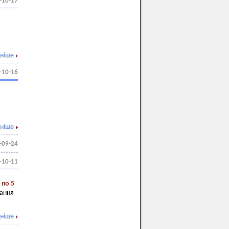
-10-17
ніше
-10-16
ніше
-09-24
-10-11
 по 5
мання
ніше