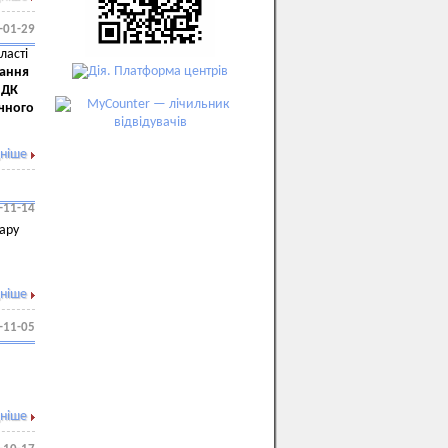
-01-29
ласті
вання
 ДК
ічного
ніше
-11-14
вару
ніше
-11-05
ніше