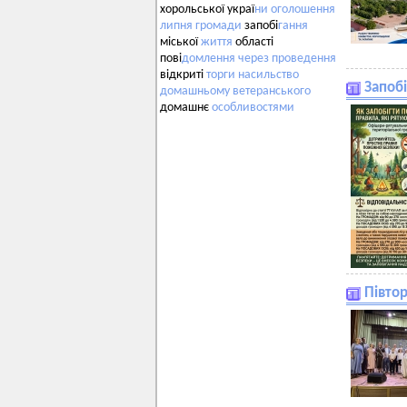
хорольської украї
ни
оголошення
липня
громади
запобі
гання
міської
життя
області
пові
домлення
через
проведення
відкриті
торги
насильство
Запоб
домашньому
ветеранського
домашнє
особливостями
Півтор