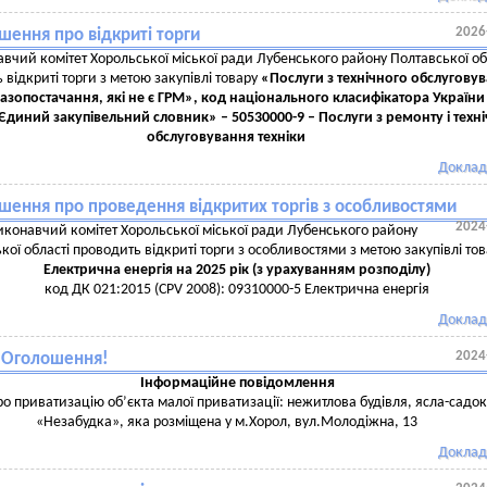
2026
шення про відкриті торги
вчий комітет Хорольської міської ради Лубенського району Полтавської об
 відкриті торги з метою закупівлі товару
«Послуги з технічного обслугову
газопостачання, які не є ГРМ», код національного класифікатора України
«Єдиний закупівельний словник»
–
50530000-9
–
Послуги з ремонту і техн
обслуговування техніки
Доклад
шення про проведення відкритих торгів з особливостями
2024
иконавчий комітет Хорольської міської ради Лубенського району
кої області проводить відкриті торги з особливостями з метою закупівлі то
Електрична енергія на 2025 рік (з урахуванням розподілу)
код ДК 021:2015 (CPV 2008): 09310000-5 Електрична енергія
Доклад
2024
! Оголошення!
Інформаційне повідомлення
ро приватизацію об’єкта малої приватизації: нежитлова будівля, ясла-садок
«Незабудка», яка розміщена у м.Хорол, вул.Молодіжна, 13
Доклад