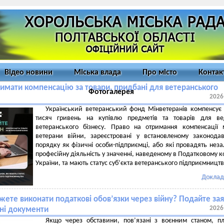
Відео новини
Міська влада
Про місто
Контак
римати компенсацію за товари, придбані для ветеранського
Фотогалерея
2026
Український ветеранський фонд Мінветеранів компенсує
тисяч гривень на купівлю предметів та товарів для ве
ветеранського бізнесу. Право на отримання компенсації
ветерани війни, зареєстровані у встановленому законода
порядку як фізичні особи-підприємці, або які провадять нез
професійну діяльність у значенні, наведеному в Податковому к
України, та мають статус суб’єкта ветеранського підприємництв
Доклад
ете виконати податкові обов’язки через війну? Подайте зая
2026
ні документи
Якщо через обставини, пов’язані з воєнним станом, п