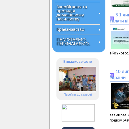
Запобігання та
протидія
домашньому
З 1 л
насильству
сплати в
Краєзнавство
ПАМ’ЯТАЄМО.
ПЕРЕМАГАЄМО.
військовос
Випадкове фото
10 ли
України
Перейти до галереї
завмирає м
подиху рят