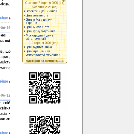
місць,
ніше
-06-16
ьної
а, які
оз, що
варин,
ьшість
имання
ніше
-06-12
– свій
вітня
оків –
авими
ніше