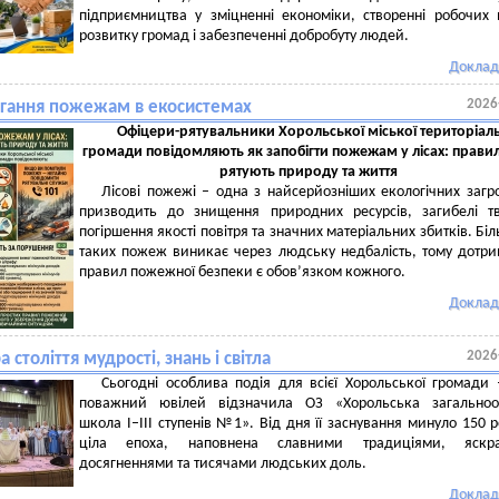
підприємництва у зміцненні економіки, створенні робочих 
розвитку громад і забезпеченні добробуту людей.
Доклад
2026
ігання пожежам в екосистемах
Офіцери-рятувальники Хорольської міської територіал
громади повідомляють як запобігти пожежам у лісах: правил
рятують природу та життя
Лісові пожежі – одна з найсерйозніших екологічних загр
призводить до знищення природних ресурсів, загибелі т
погіршення якості повітря та значних матеріальних збитків. Біл
таких пожеж виникає через людську недбалість, тому дотр
правил пожежної безпеки є обов’язком кожного.
Доклад
2026
а століття мудрості, знань і світла
Сьогодні особлива подія для всієї Хорольської громади 
поважний ювілей відзначила ОЗ «Хорольська загальноос
школа І–ІІІ ступенів №1». Від дня її заснування минуло 150 р
ціла епоха, наповнена славними традиціями, яскр
досягненнями та тисячами людських доль.
Доклад