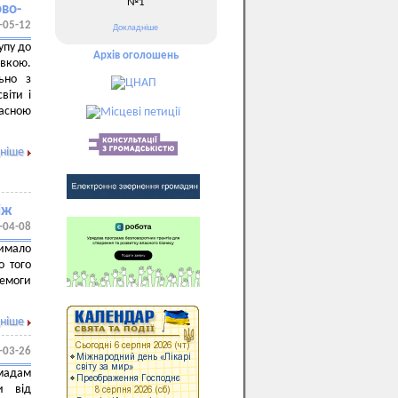
№1
ово-
-05-12
Докладніше
упу до
Архів оголошень
овкою.
льно з
віти і
ласною
ніше
іж
-04-08
чимало
о того
ремоги
ніше
-03-26
омадам
и від