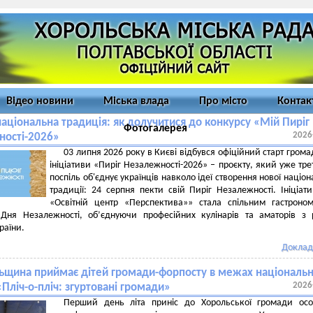
Відео новини
Міська влада
Про місто
Контак
аціональна традиція: як долучитися до конкурсу «Мій Пиріг
Фотогалерея
2026
ності-2026»
03 липня 2026 року в Києві відбувся офіційний старт грома
ініціативи «Пиріг Незалежності-2026» – проєкту, який уже трет
поспіль об'єднує українців навколо ідеї створення нової націон
традиції: 24 серпня пекти свій Пиріг Незалежності. Ініціат
«Освітній центр «Перспектива»» стала спільним гастроно
Дня Незалежності, об’єднуючи професійних кулінарів та аматорів з 
раїни.
Доклад
ьщина приймає дітей громади-форпосту в межах національ
2026
«Пліч-о-пліч: згуртовані громади»
Перший день літа приніс до Хорольської громади осо