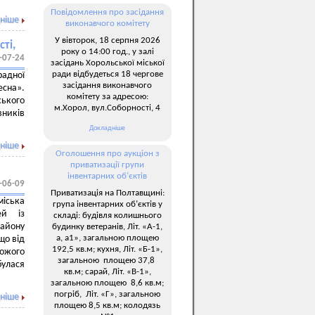
Повідомлення про засідання
ніше
виконавчого комітету
У вівторок, 18 серпня 2026
ті,
року о 14:00 год., у залі
-07-24
засідань Хорольської міської
ради відбудеться 18 чергове
радної
засідання виконавчого
есна».
комітету за адресою:
ського
м.Хорол, вул.Соборності, 4
вників
Докладніше
ніше
Оголошення про аукціон з
приватизації групи
інвентарних об’єктів
-06-09
Приватизація на Полтавщині:
міська
група інвентарних об’єктів у
ей із
складі: будівля колишнього
району
будинку ветеранів, Літ. «А-1,
а, а1», загальною площею
що від
192,5 кв.м; кухня, Літ. «Б-1»,
рожого
загальною площею 37,8
булася
кв.м; сарай, Літ. «В-1»,
загальною площею 8,6 кв.м;
погріб, Літ. «Г», загальною
ніше
площею 8,5 кв.м; колодязь