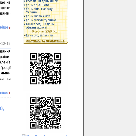
має на
вадити
адами-
ніше
-12-18
ідання
раїни.
членів
Греції
римки
ва та
ніше
0,