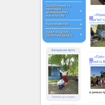
Запобігання та
протидія
домашньому
«Мами
насильству
пам’яті т
Краєзнавство
ПАМ’ЯТАЄМО.
ПЕРЕМАГАЄМО.
Випадкове фото
«Пліч
дітей із
в рамках п
Перейти до галереї