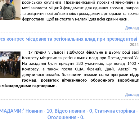
російських окупантів. Президентський проєкт «Пліч-о-пліч» 
меті закласти міцний фундамент для єднання громад, запро
та зміцнити нові зв’язки між громадами-партнерами та гром
форпостами, щоб вистояти у нелегкі для всієї країни часи.
Доклад
ся конгрес місцевих та регіональних влад при президентові
2024
17 грудня у Львові відбулося фінальне в цьому році зас
Конгресу місцевих та регіональних влад при Президентові Ук
На засіданні були присутні 280 учасників, ще понад 1400 
Конгресу, а також посли США, Франції, Данії, Австрії та 
долучилися онлайн. Головними темами стали програми
підт
громад, розвиток вітчизняного оборонного виробницт
 з міжнародними партнерами.
Доклад
ОМАДАМИ:
' Новини - 10, Відео новини - 0, Статична сторінка - 
Оголошення - 0.