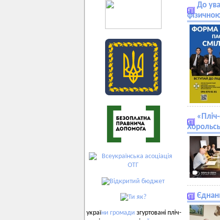
До ува
фізичною
«Пліч
Хорольс
Єднанн
украї
ни
громади
згуртовані пліч-