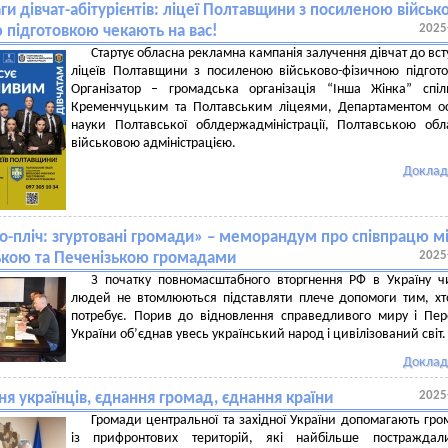
ги дівчат-абітурієнтів: ліцеї Полтавщини з посиленою військ
2025
 підготовкою чекають на вас!
Стартує обласна рекламна кампанія залучення дівчат до вст
ліцеїв Полтавщини з посиленою військово-фізичною підгот
Організатор – громадська організація “Інша Жінка” спі
Кременчуцьким та Полтавським ліцеями, Департаментом ос
науки Полтавської облдержадміністрації, Полтавською об
військовою адміністрацією.
Доклад
-о-пліч: згуртовані громади» – меморандум про співпрацю м
2025
ькою та Печенізькою громадами
З початку повномасштабного вторгнення РФ в Україну 
людей не втомлюються підставляти плече допомоги тим, хт
потребує. Порив до відновлення справедливого миру і Пе
України обʼєднав увесь український народ і цивілізований світ.
Доклад
2025
я українців, єднання громад, єднання країни
Громади центральної та західної України допомагають гр
із прифронтових територій, які найбільше постраждал