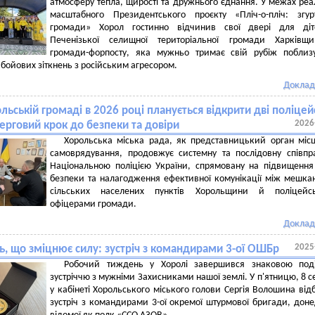
атмосферу тепла, щирості та дружнього єднання. У межах реал
масштабного Президентського проєкту «Пліч-о-пліч: згур
громади» Хорол гостинно відчинив свої двері для діт
Печенізької селищної територіальної громади Харківщ
громади-форпосту, яка мужньо тримає свій рубіж поблизу
 бойових зіткнень з російським агресором.
Доклад
льській громаді в 2026 році планується відкрити дві поліцей
2026
 черговий крок до безпеки та довіри
Хорольська міська рада, як представницький орган міс
самоврядування, продовжує системну та послідовну співп
Національною поліцією України, спрямовану на підвищення
безпеки та налагодження ефективної комунікації між мешк
сільських населених пунктів Хорольщини й поліцейс
офіцерами громади.
Доклад
2025
ь, що зміцнює силу: зустріч з командирами 3-ої ОШБр
Робочий тиждень у Хоролі завершився знаковою под
зустріччю з мужніми Захисниками нашої землі. У п'ятницю, 8 с
у кабінеті Хорольського міського голови Сергія Волошина від
зустріч з командирами 3-ої окремої штурмової бригади, дон