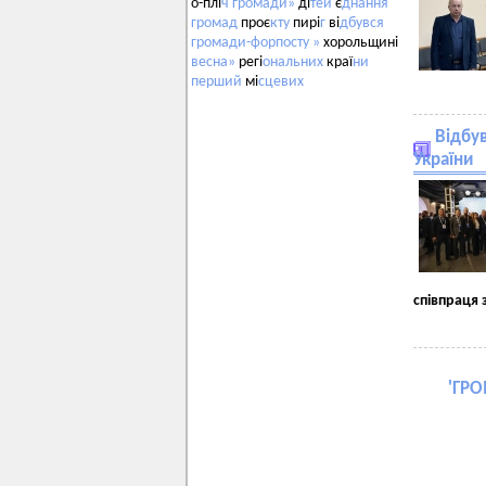
о-плі
ч
громади»
ді
тей
є
днання
громад
проє
кту
пирі
г
ві
дбувся
громади-форпосту
»
хорольщині
весна»
регі
ональних
краї
ни
перший
мі
сцевих
Відбув
України
співпраця
'
ГР