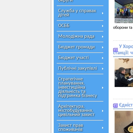
округи
Служба у справах
дітей
ОСББ
оборони та
Молодіжна рада
У Хоро
Бюджет громади
станції:
Бюджет участі
Публічні закупівлі
Стратегічне
планування,
інвестиційна
діяльність та
підтримка бізнесу
Єдніст
Архітектура,
містобудування,
цивільний захист
Захист прав
споживачів