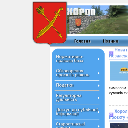
Головна
Новини
Нова н
Незалеж
Нормативно-
правова база
Обговорення
проєктів рішень
Податки
символом 
куточків Ук
Регуляторна
діяльність
Доступ до публічної
Хорол
інформації
проєкту 
Старостинські