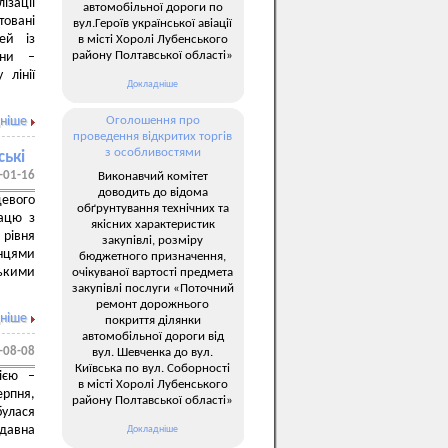
ізації
автомобільної дороги по
товані
вул.Героїв української авіації
ей із
в місті Хоролі Лубенського
району Полтавської області»
ини –
 лінії
Докладніше
ніше
Оголошення про
проведення відкритих торгів
з особливостями
ські
-01-16
Виконавчий комітет
доводить до відома
цевого
обґрунтування технічних та
рацю з
якісних характеристик
 рівня
закупівлі, розміру
анцями
бюджетного призначення,
ькими
очікуваної вартості предмета
закупівлі послуги «Поточний
ремонт дорожнього
ніше
покриття ділянки
автомобільної дороги від
-08-08
вул. Шевченка до вул.
Київська по вул. Соборності
ією –
в місті Хоролі Лубенського
ерпня,
району Полтавської області»
булася
едавна
Докладніше