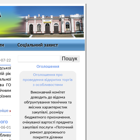
ти
Соціальний захист
-07-22
Оголошення
дської
ій рік
Оголошення про
альної
проведення відкритих торгів
ива ГО
з особливостями
мічним
Виконавчий комітет
різних
доводить до відома
обґрунтування технічних та
якісних характеристик
ніше
закупівлі, розміру
бюджетного призначення,
ного
очікуваної вартості предмета
закупівлі послуги «Поточний
-06-01
ремонт дорожнього
бливу
покриття ділянки