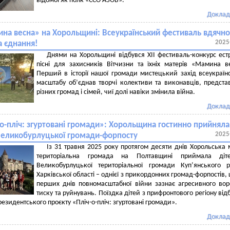
відомої як полк «ССО АЗОВ».
Доклад
на весна» на Хорольщині: Всеукраїнський фестиваль вдячнос
2025
а єднання!
Днями на Хорольщині відбувся XII фестиваль-конкурс ест
пісні для захисників Вітчизни та їхніх матерів «Мамина в
Перший в історії нашої громади мистецький захід всеукраїн
масштабу об’єднав творчі колективи та виконавців, предста
різних громад і сімей, чиї долі навіки змінила війна.
Доклад
-о-пліч: згуртовані громади»: Хорольщина гостинно прийняла
2025
 Великобурлуцької громади-форпосту
Із 31 травня 2025 року протягом десяти днів Хорольська 
територіальна громада на Полтавщині приймала діт
Великобурлуцької територіальної громади Купʼянського 
Харківської області – однієї з прикордонних громад-форпостів, 
перших днів повномасштабної війни зазнає агресивного во
тиску та руйнувань. Поїздка дітей з прифронтового регіону від
резидентського проєкту «Пліч-о-пліч: згуртовані громади».
Доклад