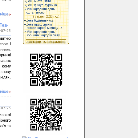
 міста
ніше
їна-
-07-25
овітню
тлом і
нням.
рнилі
наших
, кому
 знову
емляк,
ніше
-07-25
исокої
ірного
в’я та