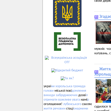
своїй держ
Згада
мужніх чо
катувань, 
Життя,
Хорольщи
украї
ни
хорольська
громада
голови
міської пові
домлення
викиди
забруднюючих
дозві
л
отримати
важливе
увага
намі
р
оголошення!
лубенського
схиляє
судилося т
життя
речовин
стаці
онарними