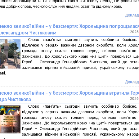
літописі Хорольщини та на сторінках свого життєпису Леонід Петрович з
лід добрих справ, чесного служіння людям, освіті та рідному краю.
Доклад
пекло великої війни – у безсмертя: Хорольщина попрощалася
2026
Олександром Чистяковим
Слово «пам’ять» сьогодні звучить особливо болісно.
відлунює у серцях важким дзвоном скорботи, коли Хорол
громада знову схиляє голови перед світлою пам’яттю 
Захисника. До Хорольського краю «на щиті» повернувся щ
Герой – Олександр Геннадійович Чистяков, який до оста
залишався вірним військовій присязі, українському народ
аві.
Доклад
пекло великої війни – у безсмертя: Хорольщина втратила Гер
2026
ра Чистякова
Слово «пам’ять» сьогодні звучить особливо болісно.
відлунює у серцях важким дзвоном скорботи, коли Хорол
громада знову схиляє голови перед світлою пам’яттю 
Захисника. До Хорольського краю «на щиті» повертається щ
Герой – Олександр Геннадійович Чистяков, який до оста
залишався вірним військовій присязі, українському народ