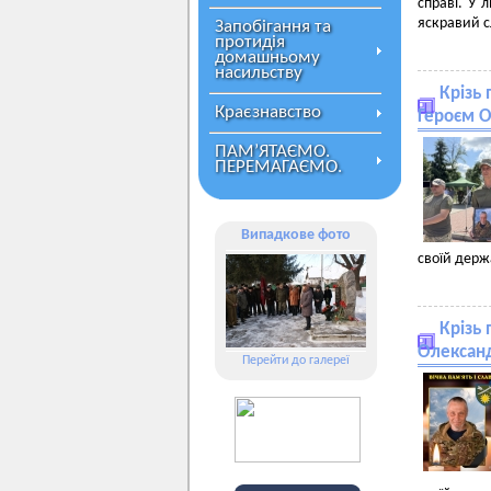
справі. У 
яскравий с
Запобігання та
протидія
домашньому
насильству
Крізь 
Краєзнавство
Героєм 
ПАМ’ЯТАЄМО.
ПЕРЕМАГАЄМО.
Випадкове фото
своїй держ
Крізь 
Олександ
Перейти до галереї