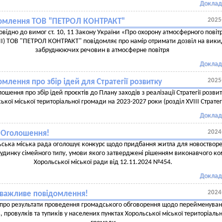
Доклад
2025
омлення ТОВ "ПЕТРОЛ КОНТРАКТ"
овідно до вимог ст. 10, 11 Закону України «Про охорону атмосферного повіт
II) ТОВ "ПЕТРОЛ КОНТРАКТ" повідомляє про намір отримати дозвіл на вик
забруднюючих речовин в атмосферне повітря
Доклад
2025
млення про збір ідей для Стратегії розвитку
ошення про збір ідей проєктів до Плану заходів з реалізації Стратегії розви
ької міської територіальної громади на 2023-2027 роки (розділ XVIII Стратегі
Доклад
2024
! Оголошення!
ьська міська рада оголошує конкурс щодо придбання житла для новоствор
удинку сімейного типу, умови якого затверджені рішенням виконавчого ко
Хорольської міської ради від 12.11.2024 №454.
Доклад
2024
, важливе повідомлення!
т про результати проведення громадського обговорення щодо перейменува
 провулків та тупиків у населених пунктах Хорольської міської територіальн