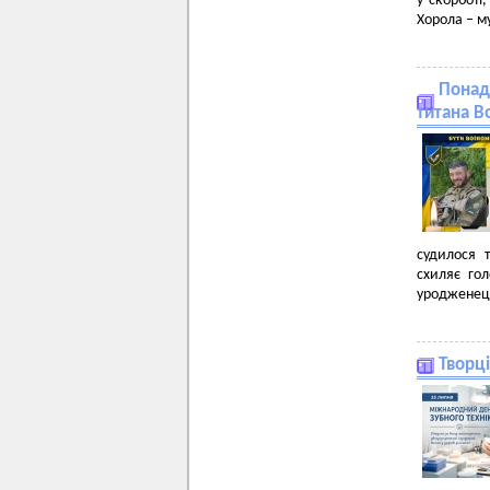
у скорботі
Хорола – м
Понад 
титана В
судилося 
схиляє го
уродженець
Творці