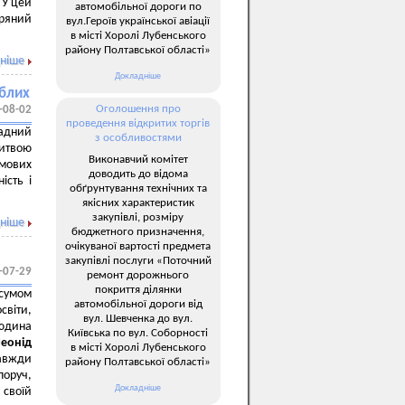
 У цей
автомобільної дороги по
ряний
вул.Героїв української авіації
в місті Хоролі Лубенського
району Полтавської області»
ніше
Докладніше
иблих
Оголошення про
-08-02
проведення відкритих торгів
ладний
з особливостями
литвою
Виконавчий комітет
рмових
доводить до відома
ість і
обґрунтування технічних та
якісних характеристик
закупівлі, розміру
ніше
бюджетного призначення,
очікуваної вартості предмета
закупівлі послуги «Поточний
-07-29
ремонт дорожнього
покриття ділянки
сумом
автомобільної дороги від
світи,
вул. Шевченка до вул.
людина
Київська по вул. Соборності
еонід
в місті Хоролі Лубенського
авжди
району Полтавської області»
оруч,
Докладніше
 своїй