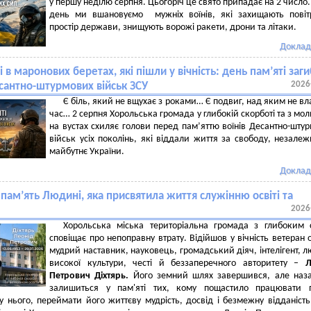
у першу неділю серпня. Цьогоріч це свято припадає на 2 число.
день ми вшановуємо мужніх воїнів, які захищають повіт
простір держави, знищують ворожі ракети, дрони та літаки.
Доклад
 в маронових беретах, які пішли у вічність: день пам’яті заг
2026
есантно-штурмових військ ЗСУ
Є біль, який не вщухає з роками… Є подвиг, над яким не в
час… 2 серпня Хорольська громада у глибокій скорботі та з мо
на вустах схиляє голови перед пам’яттю воїнів Десантно-шту
військ усіх поколінь, які віддали життя за свободу, незалежн
майбутнє України.
Доклад
 пам’ять Людині, яка присвятила життя служінню освіті та
2026
Хорольська міська територіальна громада з глибоким 
сповіщає про непоправну втрату. Відійшов у вічність ветеран о
мудрий наставник, науковець, громадський діяч, інтелігент, 
високої культури, честі й беззаперечного авторитету –
Л
Петрович Діхтярь.
Його земний шлях завершився, але наз
залишиться у пам'яті тих, кому пощастило працювати п
у нього, переймати його життєву мудрість, досвід і безмежну відданість