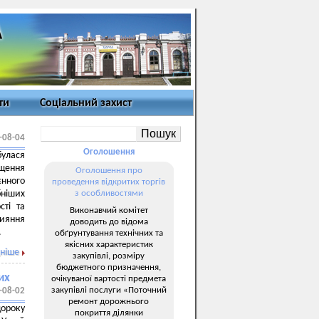
ти
Соціальний захист
-08-04
Оголошення
булася
щення
Оголошення про
єнного
проведення відкритих торгів
ніших
з особливостями
сті та
Виконавчий комітет
рияння
доводить до відома
.
обґрунтування технічних та
якісних характеристик
ніше
закупівлі, розміру
бюджетного призначення,
их
очікуваної вартості предмета
закупівлі послуги «Поточний
-08-02
ремонт дорожнього
щороку
покриття ділянки