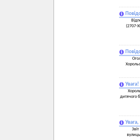
Повід
Відп
(2707-X
Повідо
Огол
Хорольс
Увага
Хорол
дитячого б
Увага
Зві
вулиць,