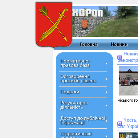
Головна
Новини
Новий 
реконст
Нормативно-
правова база
Обговорення
проєктів рішень
Податки
міського го
Регуляторна
діяльність
Доступ до публічної
Честь,
інформації
Сил Укра
Старостинські