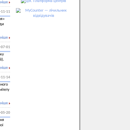
ніше
-11-11
ря»
иди
ніше
-07-01
тку
ї).
ніше
-11-14
еного
мітету
ніше
-05-20
ння
ої