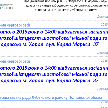
Повідомлення про намір ТОВ «Оператор ГТС України» отр
дозвіл на викиди забруднюючих речовин стаціонарними
джерелами ГРС Вергуни Лубенського ЛВУМГ
Доклад
2015
ння чергової сесії
ютого 2015 року о 14:00 відбудеться засідан
ргової шістдесят шостої сесії
міської ради за
адресою м. Хорол, вул. Карла Маркса, 37.
Доклад
2015
ння чергової сесії
ютого 2015 року о 14:00 відбудеться засідан
ргової шістдесят шостої сесії
міської ради за
адресою м. Хорол, вул. Карла Маркса, 37.
Доклад
ська міська рада Лубенського району Полтавської області
2012