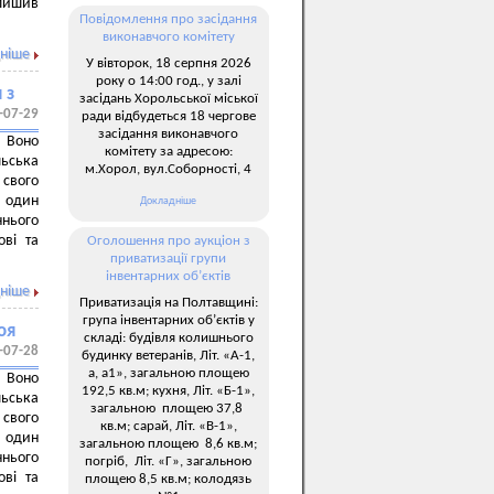
алишив
Повідомлення про засідання
виконавчого комітету
ніше
У вівторок, 18 серпня 2026
року о 14:00 год., у залі
 з
засідань Хорольської міської
-07-29
ради відбудеться 18 чергове
засідання виконавчого
 Воно
комітету за адресою:
ьська
м.Хорол, вул.Соборності, 4
свого
е один
Докладніше
ннього
ові та
Оголошення про аукціон з
приватизації групи
інвентарних об’єктів
ніше
Приватизація на Полтавщині:
група інвентарних об’єктів у
оя
складі: будівля колишнього
-07-28
будинку ветеранів, Літ. «А-1,
а, а1», загальною площею
 Воно
192,5 кв.м; кухня, Літ. «Б-1»,
ьська
загальною площею 37,8
свого
кв.м; сарай, Літ. «В-1»,
е один
загальною площею 8,6 кв.м;
ннього
погріб, Літ. «Г», загальною
ові та
площею 8,5 кв.м; колодязь