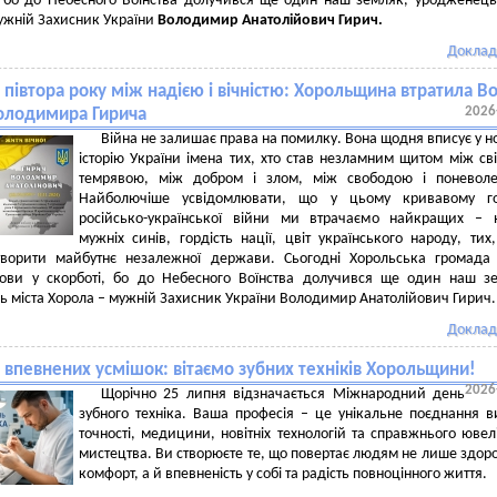
, бо до Небесного Воїнства долучився ще один наш земляк, уродженець
ужній Захисник України
Володимир Анатолійович Гирич.
Доклад
півтора року між надією і вічністю: Хорольщина втратила Во
2026
олодимира Гирича
Війна не залишає права на помилку. Вона щодня вписує у н
історію України імена тих, хто став незламним щитом між сві
темрявою, між добром і злом, між свободою і поневоле
Найболючіше усвідомлювати, що у цьому кривавому го
російсько-української війни ми втрачаємо найкращих – 
мужніх синів, гордість нації, цвіт українського народу, тих
творити майбутнє незалежної держави. Сьогодні Хорольська громада
лови у скорботі, бо до Небесного Воїнства долучився ще один наш з
 міста Хорола – мужній Захисник України Володимир Анатолійович Гирич.
Доклад
 впевнених усмішок: вітаємо зубних техніків Хорольщини!
2026
Щорічно 25 липня відзначається Міжнародний день
зубного техніка. Ваша професія – це унікальне поєднання в
точності, медицини, новітніх технологій та справжнього ювел
мистецтва. Ви створюєте те, що повертає людям не лише здоро
комфорт, а й впевненість у собі та радість повноцінного життя.