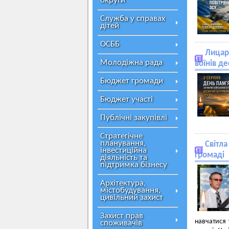
округи
Служба у справах
дітей
ОСББ
Лицарі
Молодіжна рада
воїнів д
Бюджет громади
Бюджет участі
Публічні закупівлі
Стратегічне
планування,
Світла
інвестиційна
громаді
діяльність та
підтримка бізнесу
Архітектура,
містобудування,
цивільний захист
Захист прав
навчатися 
споживачів