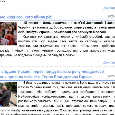
аві.
Доклад
2026
ємо кожного, кого вбила рф!
28 липня – День вшанування пам'яті Захисників і Зах
України, учасників добровольчих формувань, а також цив
осіб, які були страчені, закатовані або загинули в полоні
Сьогодні ми схиляємо голови у глибокій скорботі, вшан
пам’ять усіх, хто віддав своє життя за свободу й незале
України. Ми згадуємо наших Героїв – військових і доброво
ловіків і жінок, а також мирних громадян, які стали жертвами жор
страчень, нелюдських знущань і загинули в полоні.
Доклад
 віддане Україні: через понад півтора року невідомості
2026
на провела у вічність Героя Володимира Гирича
Війна не залишає права на помилку. Вона щодня вписує у н
історію України імена тих, хто став незламним щитом між сві
темрявою, між добром і злом, між свободою і поневоле
Найболючіше усвідомлювати, що у цьому кривавому го
російсько-української війни ми втрачаємо найкращих – 
мужніх синів, гордість нації, цвіт українського народу, тих
ворити майбутнє незалежної держави. Хорольська громада знову схиляє 