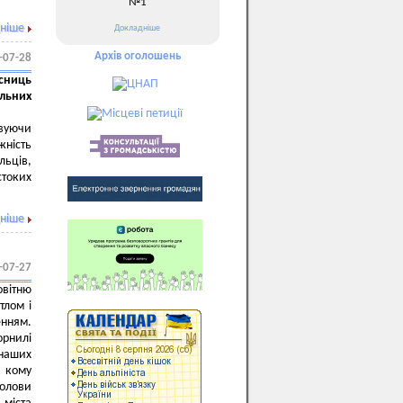
№1
ніше
Докладніше
Архів оголошень
-07-28
исниць
ільних
овуючи
жність
льців,
стоких
ніше
-07-27
овітню
тлом і
нням.
рнилі
наших
, кому
голови