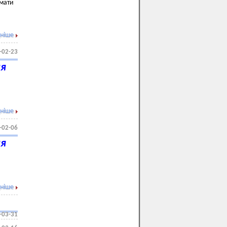
имати
ніше
-02-23
ня
ніше
-02-06
ня
ніше
-03-31