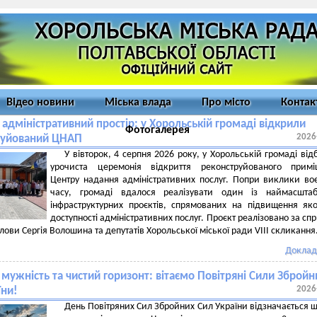
Відео новини
Міська влада
Про місто
Контак
адміністративний простір: у Хорольській громаді відкрили
Фотогалерея
2026
руйований ЦНАП
У вівторок, 4 серпня 2026 року, у Хорольській громаді від
урочиста церемонія відкриття реконструйованого примі
Центру надання адміністративних послуг. Попри виклики во
часу, громаді вдалося реалізувати один із наймасштаб
інфраструктурних проєктів, спрямованих на підвищення яко
доступності адміністративних послуг. Проєкт реалізовано за сп
лови Сергія Волошина та депутатів Хорольської міської ради VIII скликання
Доклад
 мужність та чистий горизонт: вітаємо Повітряні Сили Збройн
2026
їни!
День Повітряних Сил Збройних Сил України відзначається 