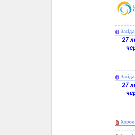
Засіда
27 л
че
Засіда
27 л
че
Хороль