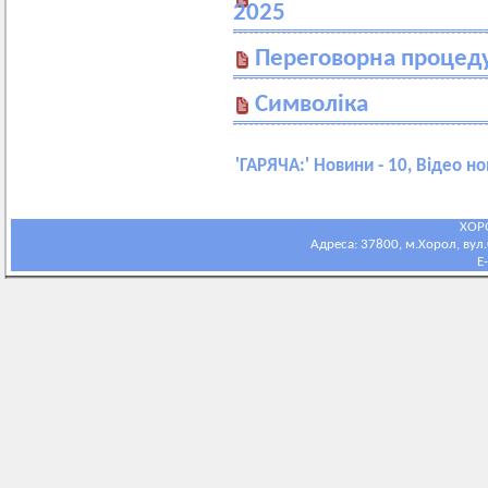
2025
Переговорна процед
Символіка
'
ГАРЯЧА:
' Новини - 10, Відео но
ХОР
Адреса: 37800, м.Хорол, вул.С
E