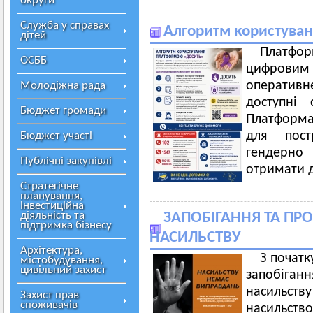
округи
Служба у справах
Алгоритм користува
дітей
Платфор
ОСББ
цифрови
оператив
Молодіжна рада
доступні 
Бюджет громади
Платформа
для пос
Бюджет участі
гендерно
Публічні закупівлі
отримати д
Стратегічне
планування,
інвестиційна
діяльність та
ЗАПОБІГАННЯ ТА П
підтримка бізнесу
НАСИЛЬСТВУ
Архітектура,
З початк
містобудування,
цивільний захист
запобіг
насильств
Захист прав
споживачів
насильс