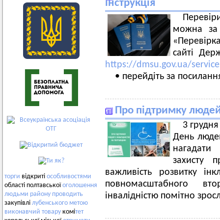
інструкція
Перевір
можна за 
«Перевірк
сайті Дер
https://dmsu.gov.ua/servic
• перейдіть за посиланн
Про підтримку людей
3 грудня 
День людей
нагадати
захисту 
важливість розвитку ін
торги
відкриті
особливостями
повномасштабного вто
області полтавської
оголошення
людьми
району
проводить
інвалідністю помітно зрос
закупівлі
лубенського
метою
виконавчий
товару
комі
тет