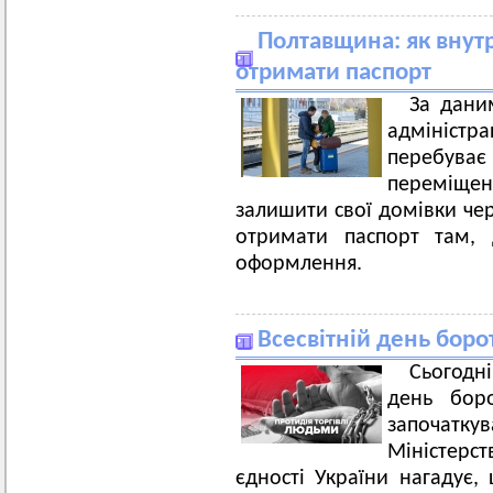
Полтавщина: як вну
отримати паспорт
За дани
адміністра
перебува
переміщен
залишити свої домівки чер
отримати паспорт там,
оформлення.
Всесвітній день боро
Сьогодні
день бор
започатк
Міністерс
єдності України нагадує,