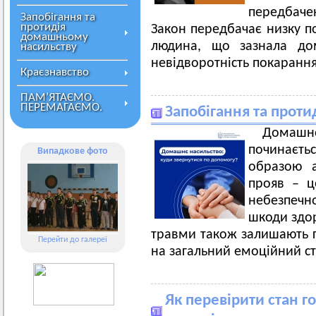
передбаче
Запобігання та
протидія
Закон передбачає низку по
домашньому
людина, що зазнала дом
насильству
невідворотність покарання
Краєзнавство
ПАМ’ЯТАЄМО.
ПЕРЕМАГАЄМО.
Запобігання та прот
Домаш
починаєть
Випадкове фото
образою 
прояв – ц
небезпеч
шкоди здор
травми також залишають г
Перейти до галереї
на загальний емоційний ста
Як перевірити стан г