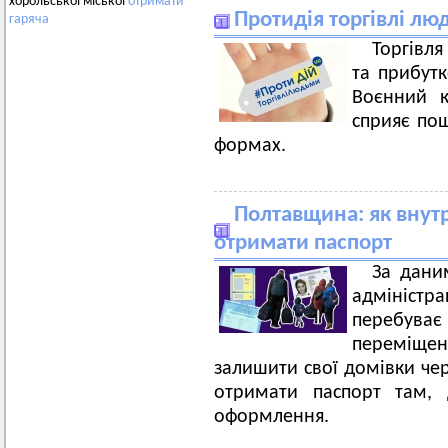
хорольської міської
отримати
Протидія торгівлі лю
гаряча
Торгівл
та прибутк
Воєнний к
сприяє пош
формах.
Полтавщина: як вну
отримати паспорт
За дани
адміністра
перебува
переміщен
залишити свої домівки чер
отримати паспорт там,
оформлення.