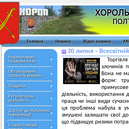
Головна
Новини
Відео новини
Мі
30 липня – Всесвітні
Нормативно-
Торгівля
правова база
злочинів п
Обговорення
Вона не ма
проєктів рішень
форм: тру
Податки
примусове
діяльність, використання 
Регуляторна
діяльність
праця чи інші види сучасн
ця проблема набула в у
Доступ до публічної
інформації
змушені залишати свої до
що підвищує ризики потрап
Старостинські