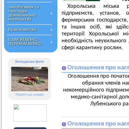
Хорольська міська 
Запобігання та
протидія
підприємств, установ, 
домашньому
насильству
фермерських господарств,
та інших осіб, які здій
Краєзнавство
території Хорольської м
ПАМ’ЯТАЄМО.
необхідність неухильного
ПЕРЕМАГАЄМО.
сфері карантину рослин.
Випадкове фото
Оголошення про нагл
Оголошення про початок
обрання членів на
некомерційного підприєм
Перейти до галереї
медико-санітарної доп
Лубенського ра
Оголошення про нагл