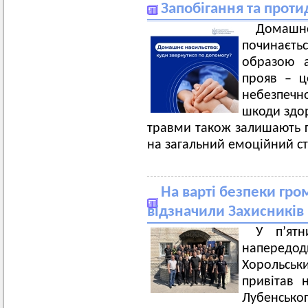
Запобігання та прот
Домаш
починаєть
образою 
прояв – ц
небезпеч
шкоди здор
травми також залишають г
на загальний емоційний ста
На варті безпеки гро
відзначили Захисникі
У п’ят
напередодн
Хорольськ
привітав 
Лубенськог