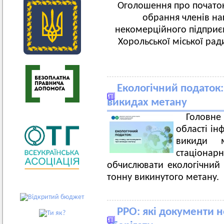
Оголошення про початок
обрання членів на
некомерційного підприєм
Хорольської міської рад
Екологічний податок:
викидах метану
Головн
області ін
викиди 
стаціо
обчислювати екологічний 
тонну викинутого метану.
РРО: які документи 