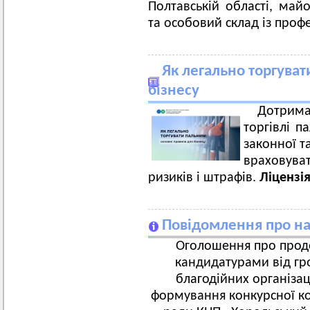
Полтавській області, май
та особовий склад із проф
Як легально торгуват
бізнесу
Дотрима
торгівлі 
законної т
враховува
ризиків і штрафів.
Ліцензія
Повідомлення про на
Оголошення про продо
кандидатурами від гро
благодійних організац
формування конкурсної ком