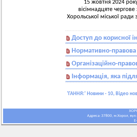
15 жовтня 2024 року
вісімнадцяте чергове 
Хорольської міської ради 
Доступ до корисної і
Нормативно-правова
Організаційно-право
Інформація, яка під
'
ГАННЯ:
' Новини - 10, Відео но
ХОР
Адреса: 37800, м.Хорол, вул.С
E