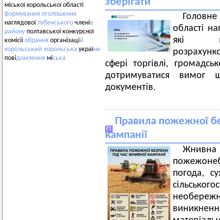
зберігати
міської хорольської області
формування
оголошення
Головн
наглядової
лубенського
члені
в
області на
району
полтавської конкурсної
які ви
комісії
обрання
організаці
й
хорольський
хорольська
украї
ни
розрахунко
пові
домлення
мі
ська
сфері торгівлі, громадсь
дотримуватися вимог 
документів.
Правила пожежної бе
кампанії
Жнивна
пожежонеб
погода, су
сільськог
необере
виникненн