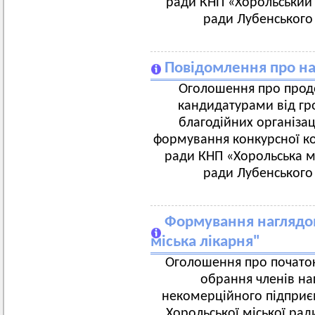
ради КНП «Хорольський 
ради Лубенського 
Повідомлення про на
Оголошення про продо
кандидатурами від гро
благодійних організац
формування конкурсної ком
ради КНП «Хорольська мі
ради Лубенського 
Формування наглядов
міська лікарня"
Оголошення про початок
обрання членів на
некомерційного підприєм
Хорольської міської рад