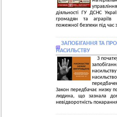
матеріаль
управління
діяльності ГУ ДСНС Украї
громадян та аграріїв 
пожежної безпеки під час 
ЗАПОБІГАННЯ ТА П
НАСИЛЬСТВУ
З початк
запобіг
насильств
насильс
передбаче
Закон передбачає низку по
людина, що зазнала дом
невідворотність покарання