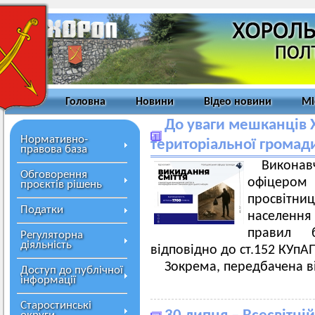
Головна
Новини
Відео новини
Мі
До уваги мешканців Х
Нормативно-
територіальної громад
правова база
Виконав
Обговорення
офіцером 
проєктів рішень
просвітни
Податки
населення 
правил б
Регуляторна
діяльність
відповідно до ст.152 КУпАП 
Зокрема, передбачена ві
Доступ до публічної
інформації
Старостинські