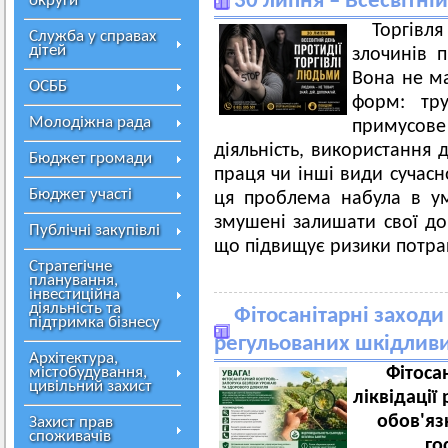
30 липня – Всесвітні
округи
Торгівля
Служба у справах
дітей
злочинів п
Вона не ма
ОСББ
форм: тру
Молодіжна рада
примусове
діяльність, використання 
Бюджет громади
праця чи інші види сучасн
Бюджет участі
ця проблема набула в у
змушені залишати свої до
Публічні закупівлі
що підвищує ризики потрап
Стратегічне
планування,
інвестиційна
діяльність та
Фітосанітарні заходи 
підтримка бізнесу
регульованих шкідливи
Архітектура,
містобудування,
Фітоса
цивільний захист
ліквідації
обов'яз
Захист прав
споживачів
го