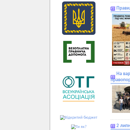
Прави
На вар
правопо
2 липн