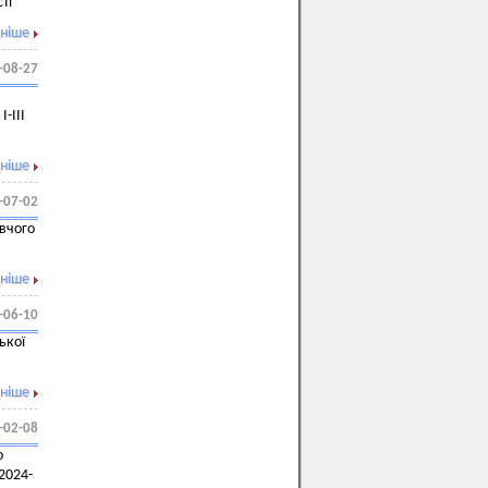
ті
ніше
-08-27
-ІІІ
ніше
-07-02
авчого
ніше
-06-10
ької
ніше
-02-08
о
2024-