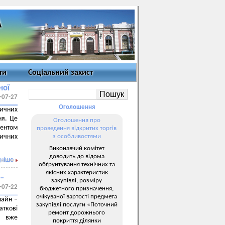
ти
Соціальний захист
ної
-07-27
Оголошення
ичних
ня. Це
Оголошення про
дентом
проведення відкритих торгів
дичних
з особливостями
Виконавчий комітет
доводить до відома
ніше
обґрунтування технічних та
якісних характеристик
 –
закупівлі, розміру
-07-22
бюджетного призначення,
очікуваної вартості предмета
лайн –
закупівлі послуги «Поточний
аткові
ремонт дорожнього
ах вже
покриття ділянки