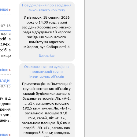
Повідомлення про засідання
ніше
виконавчого комітету
У вівторок, 18 серпня 2026
року о 14:00 год., у залі
-07-16
засідань Хорольської міської
ради відбудеться 18 чергове
, що в
засідання виконавчого
осіб з
комітету за адресою:
19-ІХ,
м.Хорол, вул.Соборності, 4
осіб з
, якщо
Докладніше
Оголошення про аукціон з
ніше
приватизації групи
інвентарних об’єктів
омади
Приватизація на Полтавщині:
-07-15
група інвентарних об’єктів у
складі: будівля колишнього
ту від
будинку ветеранів, Літ. «А-1,
а, а1», загальною площею
вдяки
192,5 кв.м; кухня, Літ. «Б-1»,
ирення
загальною площею 37,8
нухи,
кв.м; сарай, Літ. «В-1»,
днень,
загальною площею 8,6 кв.м;
погріб, Літ. «Г», загальною
площею 8,5 кв.м; колодязь
ніше