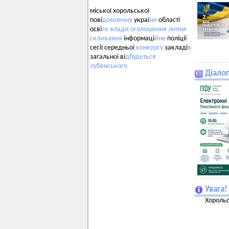
міської хорольської
пові
домлення
украї
ни
області
осві
ти
влади
оголошення
липня
скликання
інформаці
йне
поліції
сесії середньої
конкурсу
закладі
в
загальної ві
дбудеться
лубенського
Діалог
Увага
Хорольс