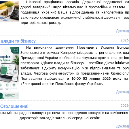
Шановні працівники органів Державної податкової сл
дорогі ветерани! Щиро вітаємо вас із професійним святом 
податківця України! Ваша відповідальна та наполеглива п
важливою складовою економічної стабільності держави і ро
територіальних громад.
Доклад
2026
 влади та бізнесу
На виконання доручення Президента України Волод
Зеленського в рамках Конгресу місцевих та регіональних вл
Президентові України в області реалізується щотижнева регіо
платформа «Діалог влади та бізнесу» – постійно діюча ініціати
забезпечує відкриту комунікацію між підприємцями та ор
влади. Чергова онлайн-зустріч із представниками бізнес-спі
Полтавщини відбудеться
о 10:00 03 липня 2026 року
на 
«Електронні сервіси Пенсійного фонду України».
Доклад
2026
! Оголошення!
ька міська рада оголошує про початок проведення конкурсів на заміщення
директорів закладів загальної середньої освіти
Доклад