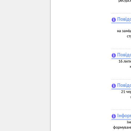
ресурс
Повід
на заміщ
ст
Повід
16 лип
Повід
21 че
Інформ
Ін
формуванн