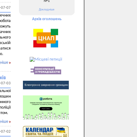
№1
-07-07
Докладніше
ечних
Архів оголошень
робота
можуть
ачних
льного
вській
ватися
ю.
ніше
ків
-07-03
альної
лошин
онного
ліції
ятом.
ніше
-07-02