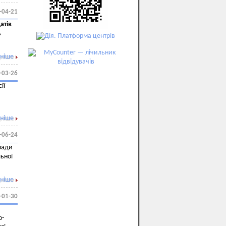
-04-21
атів
ь
ніше
-03-26
ії
ніше
-06-24
 ради
ьної
ніше
-01-30
о-