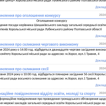
ний центр» Хорольської міської ради Лубенського району Полтавської облас
Доклад
2024
омлення про оголошення конкурсу
Оголошення конкурсу
ення посади керівника Шишаківського закладу загальної середньої освіти І
упенів Хорольської міської ради Лубенського району Полтавської області
Доклад
2024
омлення про скликання чергового виконкому
ня 2024 року о 14:00 год. відбудеться дванадцяте чергове засідання викон
комітету Хорольської міської ради за адресою: м.Хорол, вул.1 Травня, 4
Доклад
2024
омлення про скликання сесії
рвня 2024 року о 10:00 год. відбудеться пленарне засідання 56 сесії Хорольс
міської ради восьмого скликання за адресою: м.Хорол, вул.1 Травня, 4
Доклад
2024
аційне повідомлення відділу освіти, молоді та спорту
формаційне повідомлення про проведення громадського обговорення щод
я мережі закладів загальної середньої освіти Хорольської міської ради на 