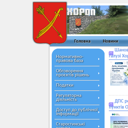
Головна
Новини
Шанов
галузі Х
Нормативно-
правова база
Обговорення
проєктів рішень
Податки
Регуляторна
діяльність
ДПС р
пунктів 
Доступ до публічної
інформації
Старостинські