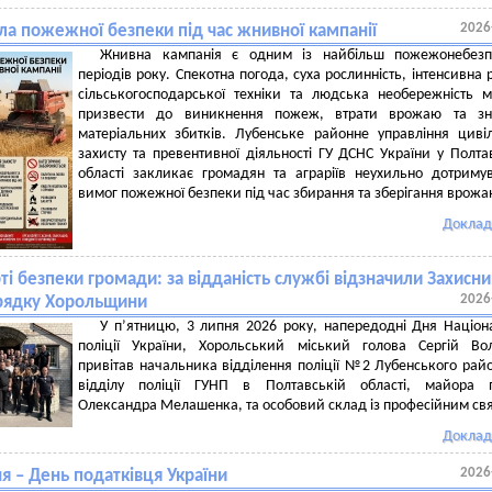
2026
ла пожежної безпеки під час жнивної кампанії
Жнивна кампанія є одним із найбільш пожежонебезп
періодів року. Спекотна погода, суха рослинність, інтенсивна 
сільськогосподарської техніки та людська необережність 
призвести до виникнення пожеж, втрати врожаю та зн
матеріальних збитків. Лубенське районне управління циві
захисту та превентивної діяльності ГУ ДСНС України у Полта
області закликає громадян та аграріїв неухильно дотриму
вимог пожежної безпеки під час збирання та зберігання врожа
Доклад
ті безпеки громади: за відданість службі відзначили Захисни
2026
рядку Хорольщини
У п’ятницю, 3 липня 2026 року, напередодні Дня Націон
поліції України, Хорольський міський голова Сергій Во
привітав начальника відділення поліції №2 Лубенського рай
відділу поліції ГУНП в Полтавській області, майора по
Олександра Мелашенка, та особовий склад із професійним св
Доклад
2026
я – День податківця України