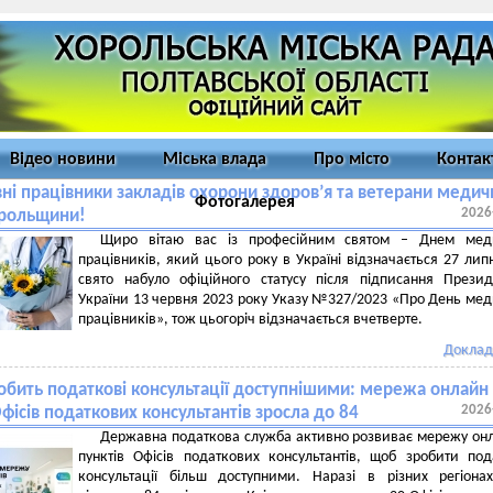
Відео новини
Міська влада
Про місто
Контак
ні працівники закладів охорони здоров’я та ветерани медич
Фотогалерея
2026
орольщини!
Щиро вітаю вас із професійним святом – Днем мед
працівників, який цього року в Україні відзначається 27 лип
свято набуло офіційного статусу після підписання Прези
України 13 червня 2023 року Указу №327/2023 «Про День ме
працівників», тож цьогоріч відзначається вчетверте.
Доклад
обить податкові консультації доступнішими: мережа онлайн
2026
Офісів податкових консультантів зросла до 84
Державна податкова служба активно розвиває мережу он
пунктів Офісів податкових консультантів, щоб зробити под
консультації більш доступними. Наразі в різних регіон