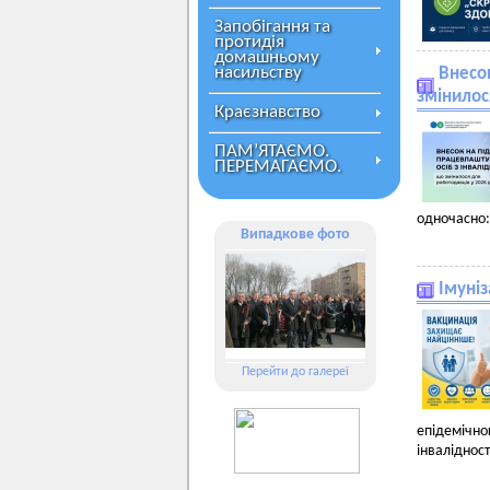
Запобігання та
протидія
домашньому
насильству
Внесок
змінилос
Краєзнавство
ПАМ’ЯТАЄМО.
ПЕРЕМАГАЄМО.
одночасно:
Випадкове фото
Імуніз
Перейти до галереї
епідемічн
інвалідност