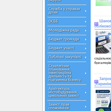
округи
Служба у справах
дітей
Шановн
ОСББ
обліково
Молодіжна рада
Бюджет громади
Бюджет участі
Публічні закупівлі
соціально
бухгалтерів
Стратегічне
планування,
інвестиційна
діяльність та
Запрош
підтримка бізнесу
„Скринін
Архітектура,
містобудування,
цивільний захист
Захист прав
споживачів