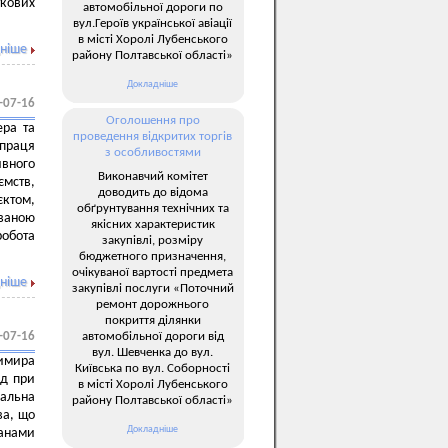
ткових
автомобільної дороги по
вул.Героїв української авіації
в місті Хоролі Лубенського
ніше
району Полтавської області»
Докладніше
-07-16
Оголошення про
ера та
проведення відкритих торгів
праця
з особливостями
вного
Виконавчий комітет
ємств,
доводить до відома
єктом,
обґрунтування технічних та
ованою
якісних характеристик
робота
закупівлі, розміру
бюджетного призначення,
очікуваної вартості предмета
ніше
закупівлі послуги «Поточний
ремонт дорожнього
покриття ділянки
автомобільної дороги від
-07-16
вул. Шевченка до вул.
имира
Київська по вул. Соборності
ад при
в місті Хоролі Лубенського
нальна
району Полтавської області»
ва, що
Докладніше
ганами