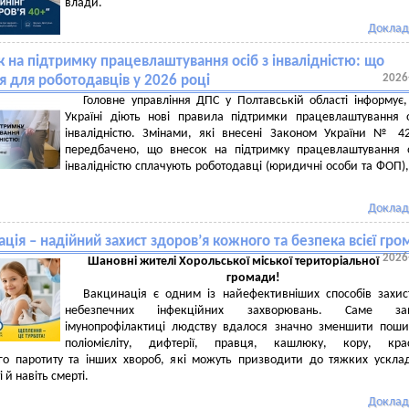
влади.
Доклад
 на підтримку працевлаштування осіб з інвалідністю: що
2026
я для роботодавців у 2026 році
Головне управління ДПС у Полтавській області інформує
Україні діють нові правила підтримки працевлаштування 
інвалідністю. Змінами, які внесені Законом України № 42
передбачено, що внесок на підтримку працевлаштування 
інвалідністю сплачують роботодавці (юридичні особи та ФОП)
Доклад
ація – надійний захист здоров’я кожного та безпека всієї гр
2026
Шановні жителі Хорольської міської територіальної
громади!
Вакцинація є одним із найефективніших способів захис
небезпечних інфекційних захворювань. Саме за
імунопрофілактиці людству вдалося значно зменшити пош
поліомієліту, дифтерії, правця, кашлюку, кору, крас
ого паротиту та інших хвороб, які можуть призводити до тяжких ускла
і й навіть смерті.
Доклад