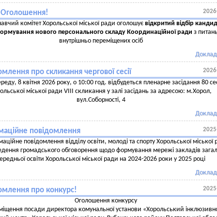
2026
! Оголошення!
авчий комітет Хорольської міської ради оголошує
відкритий відбір кандид
формування нового персонального складу Координаційної ради
з питан
внутрішньо переміщених осіб
Доклад
2026
млення про скликання чергової сесії
ереду, 8 квітня 2026 року, о 10:00 год. відбудеться пленарне засідання 80 сес
ольської міської ради VIII скликання у залі засідань за адресою: м.Хорол,
вул.Соборності, 4
Доклад
2025
маційне повідомлення
аційне повідомлення відділу освіти, молоді та спорту Хорольської міської
едення громадського обговорення щодо формування мережі закладів загал
ередньої освіти Хорольської міської ради на 2024-2026 роки у 2025 році
Доклад
2025
омлення про конкурс!
Оголошення конкурсу
міщення посади директора комунальної установи «Хорольський інклюзивн