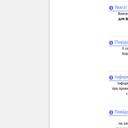
Увага
Викон
для 
Повідо
У с
Хор
Інфор
Інформ
про пров
с
Повід
на за