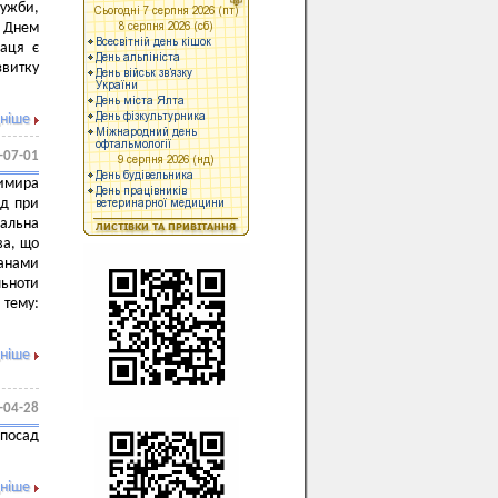
ужби,
– Днем
раця є
звитку
ніше
-07-01
имира
ад при
нальна
ва, що
ганами
льноти
тему:
ніше
-04-28
 посад
ніше