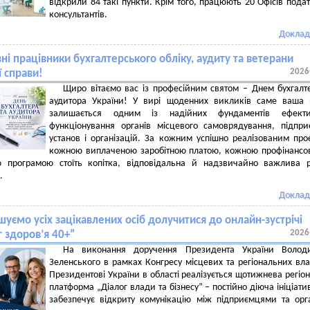
відкрили 84 такі пункти. Крім того, працюють 20 Офісів пода
консультантів.
Доклад
і працівники бухгалтерського обліку, аудиту та ветерани
2026
ї справи!
Щиро вітаємо вас із професійним святом – Днем бухгалт
аудитора України! У вирі щоденних викликів саме ваша 
залишається одним із надійних фундаментів ефекти
функціонування органів місцевого самоврядування, підпри
установ і організацій. За кожним успішно реалізованим про
кожною виплаченою заробітною платою, кожною профінанс
ю програмою стоїть копітка, відповідальна й надзвичайно важлива 
.
Доклад
уємо усіх зацікавлених осіб долучитися до онлайн-зустрічі
2026
г здоров’я 40+”
На виконання доручення Президента України Волод
Зеленського в рамках Конгресу місцевих та регіональних вл
Президентові України в області реалізується щотижнева регіо
платформа „Діалог влади та бізнесу” – постійно діюча ініціати
забезпечує відкриту комунікацію між підприємцями та ор