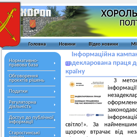
Головна
Новини
Відео новини
Мі
Інформаційна кампані
Нормативно-
задекларована праця 
правова база
країну
Обговорення
проєктів рішень
З мето
інформа
Податки
незадекл
Регуляторна
оформленн
діяльність
законод
інформа
Доступ до публічної
інформації
світло!». За найменши
щороку втрачає від нез
Старостинські