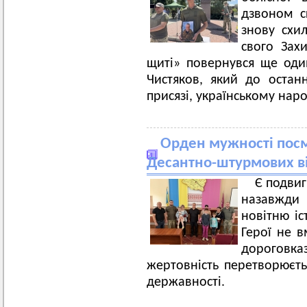
дзвоном с
знову схи
свого Зах
щиті» повернувся ще оди
Чистяков, який до остан
присязі, українському наро
Орден мужності посме
Десантно-штурмових в
Є подвиг
назавжди
новітню іс
Герої не 
дороговказ
жертовність перетворюєт
державності.