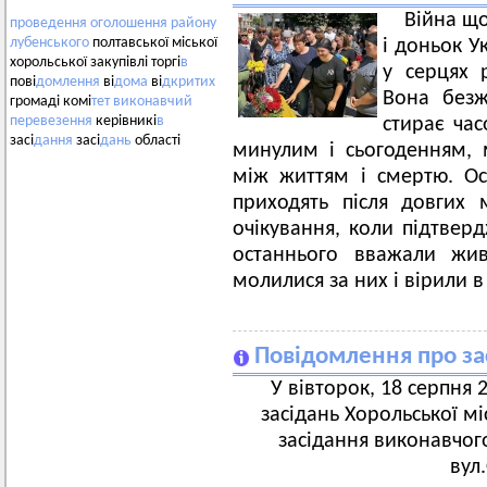
Війна щ
проведення
оголошення
району
лубенського
полтавської міської
і доньок У
хорольської закупівлі торгі
в
у серцях р
пові
домлення
ві
дома
ві
дкритих
Вона безжа
громаді комі
тет
виконавчий
перевезення
керівникі
в
стирає час
засі
дання
засі
дань
області
минулим і сьогоденням, 
між життям і смертю. Ос
приходять після довгих м
очікування, коли підтверд
останнього вважали жи
молилися за них і вірили в
Повідомлення про за
У вівторок, 18 серпня 2
засідань Хорольської мі
засідання виконавчого
вул