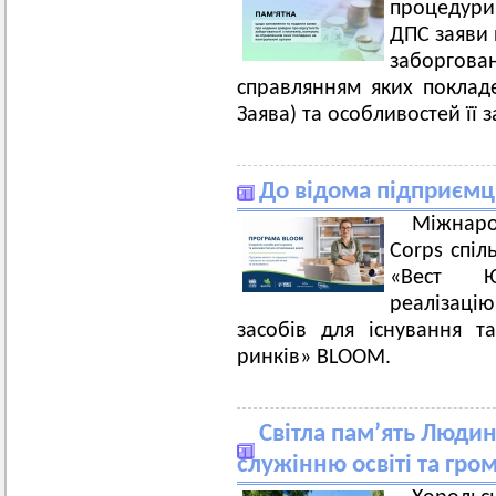
процедури 
ДПС заяви 
заборгов
справлянням яких поклад
Заява) та особливостей її 
До відома підприємц
Міжнаро
Corps спіл
«Вест Ю
реалізацію
засобів для існування 
ринків» BLOOM.
Світла пам’ять Людин
служінню освіті та гро