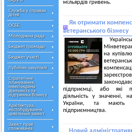
округи
мільярдів гривень.
Служба у справах
дітей
Як отримати компенс
ОСББ
ветеранського бізнесу
Молодіжна рада
Украї
Мінветера
Бюджет громади
на купівлю
Бюджет участі
ветерансь
компенс
Публічні закупівлі
зареєс
Стратегічне
законодав
планування,
інвестиційна
підприємці, або які п
діяльність та
підтримка бізнесу
діяльність у значенні, 
України, та мають с
Архітектура,
містобудування,
підприємництва.
цивільний захист
Захист прав
споживачів
Новий адміністративн