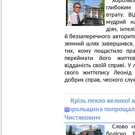
Хорольс
глибоким
втрату. Ві
мудрий на
діяч, інтел
й беззаперечного авторит
земний шлях завершився, 
тих, кому пощастило пра
переймати його життєв
відданість своїй справі. У
свого життєпису Леонід
добрих справ, чесного слу
Крізь пекло великої в
Хорольщина попрощала
Чистяковим
Слово «
болісно.