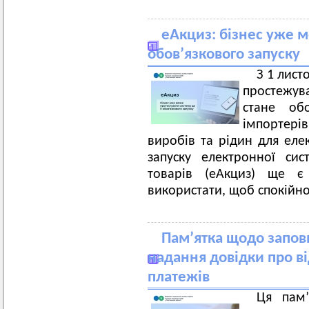
еАкциз: бізнес уже м
обов’язкового запуску
З 1 лист
простежува
стане обо
імпортерів
виробів та рідин для еле
запуску електронної сис
товарів (еАкциз) ще є
використати, щоб спокійно
Пам’ятка щодо запов
надання довідки про ві
платежів
Ця пам’