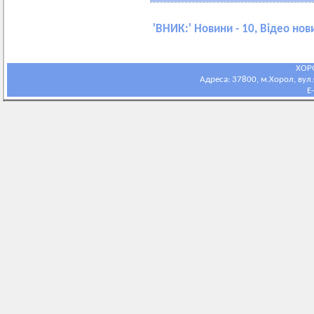
'
ВНИК:
' Новини - 10, Відео нов
ХОР
Адреса: 37800, м.Хорол, вул.С
E