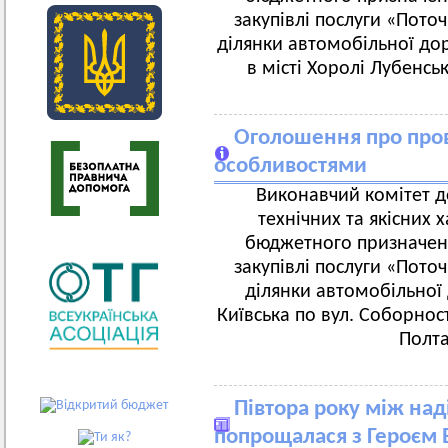
закупівлі послуги «Пот
ділянки автомобільної доро
в місті Хоролі Лубенсь
Оголошення про пров
особливостями
Виконавчий комітет д
технічних та якісних 
бюджетного призначенн
закупівлі послуги «Пот
ділянки автомобільної 
Київська по вул. Соборнос
Полта
Півтора року між на
попрощалася з Героєм 