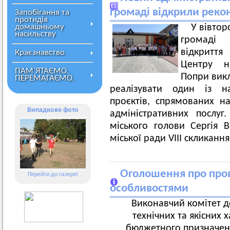
громаді відкрили рек
Запобігання та
протидія
домашньому
У вівтор
насильству
громаді 
відкритт
Краєзнавство
Центру на
ПАМ’ЯТАЄМО.
Попри викл
ПЕРЕМАГАЄМО.
реалізувати один із на
проєктів, спрямованих на
Випадкове фото
адміністративних послуг
міського голови Сергія 
міської ради VIII скликання
Оголошення про пров
Перейти до галереї
особливостями
Виконавчий комітет д
технічних та якісних 
бюджетного призначенн