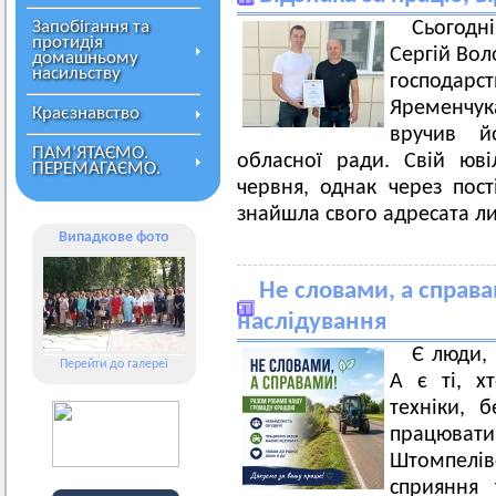
Запобігання та
Сьогодн
протидія
Сергій Вол
домашньому
насильству
господар
Яременчук
Краєзнавство
вручив й
ПАМ’ЯТАЄМО.
обласної ради. Свій юв
ПЕРЕМАГАЄМО.
червня, однак через пост
знайшла свого адресата ли
Випадкове фото
Не словами, а справа
наслідування
Є люди,
Перейти до галереї
А є ті, х
техніки, 
працюват
Штомпелівс
сприяння 