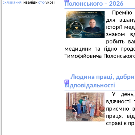
скликання
інвалідні
стю
украї
Полонського – 2026
Премію 
для вшану
історії ме
знаком в
робить ва
медицини та гідно прод
Тимофійовича Полонськог
Людина праці, добрих
відповідальності
У день
вдячності
приємно в
праця, від
справі є п