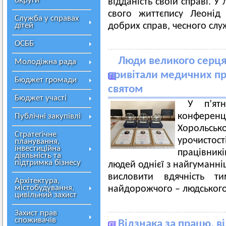
округи
відданість своїй справі. У
свого життєпису Леонід
Служба у справах
дітей
добрих справ, чесного слу
ОСББ
Люди великого серця:
Молодіжна рада
привітали медичних пр
Бюджет громади
святом
Бюджет участі
У п’ят
конференц
Публічні закупівлі
Хорольсь
Стратегічне
урочист
планування,
інвестиційна
працівник
діяльність та
підтримка бізнесу
людей однієї з найгуманн
висловити вдячність т
Архітектура,
містобудування,
найдорожчого – людського 
цивільний захист
Захист прав
споживачів
Відзнака за працю, в