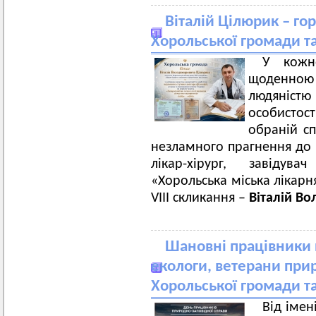
Віталій Цілюрик – го
Хорольської громади та
У кожн
щоденною
людяністю 
особистос
обраній сп
незламного прагнення до 
лікар-хірург, завідув
«Хорольська міська лікарн
VIII скликання –
Віталій В
Шановні працівники 
екологи, ветерани при
Хорольської громади та
Від імен