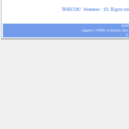
'
ВНЕСОК:
' Новини - 10, Відео н
ХОР
Адреса: 37800, м.Хорол, вул.С
E