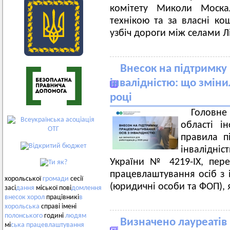
комітету Миколи Моска
технікою та за власні к
узбіч дороги між селами 
Внесок на підтримку
інвалідністю: що зміни
році
Головн
області і
правила п
інвалідні
України № 4219-ІХ, пер
працевлаштування осіб з 
хорольської
громади
сесії
(юридичні особи та ФОП),
засі
дання
міської пові
домлення
внесок
хорол
працівникі
в
хорольська
справі імені
полонського
годині
людям
Визначено лауреатів
мі
ська
працевлаштування