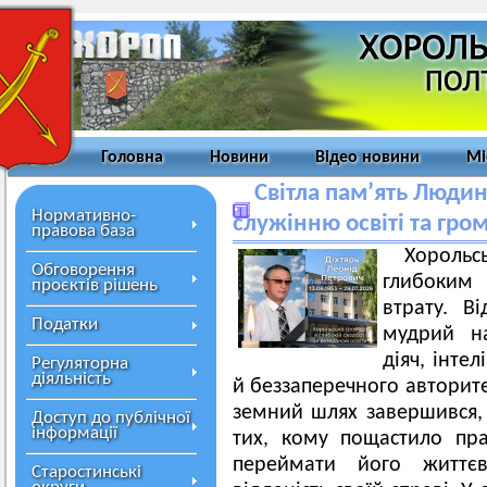
Головна
Новини
Відео новини
Мі
Світла пам’ять Людин
Нормативно-
служінню освіті та гро
правова база
Хорольс
Обговорення
глибоким
проєктів рішень
втрату. Ві
Податки
мудрий на
діяч, інтел
Регуляторна
діяльність
й беззаперечного авторит
земний шлях завершився, 
Доступ до публічної
інформації
тих, кому пощастило пра
переймати його життєв
Старостинські