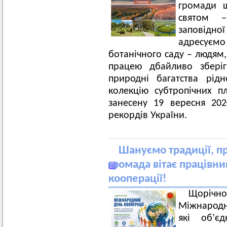
громади щ
святом –
заповідної
адресує
ботанічного саду – людям
працею дбайливо зберіг
природні багатства рід
колекцію субтропічних пл
занесену 19 вересня 20
рекордів України.
Шануємо традиції, п
громада вітає працівни
кооперації!
Щорічно 
Міжнародн
які об’єд