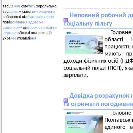
засі
дання
комі
тету
хорольської
засі
дань
міської
виконавчого
Неповний робочий де
соборності ві
дбудеться
хорол
пові
домлення
адресою
соціальну пільгу
виконкому
ві
второк
скликання
Головн
чергове
області полтавські
й
украї
ни
управлі
ння
області 
працюють 
мають пр
доходи фізичних осіб (ПД
соціальній пільзі (ПСП), 
зарплати.
Довідка-розрахунок н
та отримати погодженн
Голов
Полтавськ
єдиного 