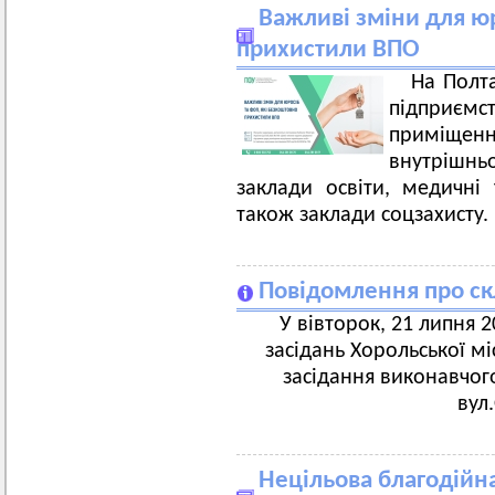
Важливі зміни для ю
прихистили ВПО
На Полта
підприєм
приміщен
внутрішнь
заклади освіти, медичні 
також заклади соцзахисту.
Повідомлення про ск
У вівторок, 21 липня 20
засідань Хорольської мі
засідання виконавчого
вул
Нецільова благодійн