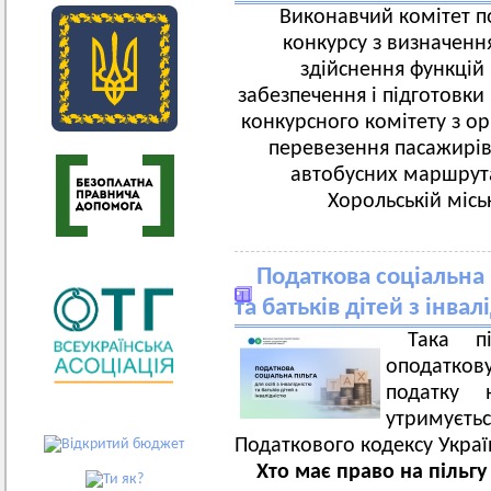
Виконавчий комітет п
конкурсу з визначення
здійснення функцій 
забезпечення і підготовки
конкурсного комітету з ор
перевезення пасажирі
автобусних маршрута
Хорольській місь
Податкова соціальна п
та батьків дітей з інвал
Така п
оподатков
податку 
утримуєтьс
Податкового кодексу Украї
Хто має право на пільгу