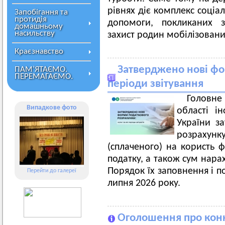
рівнях діє комплекс соціа
Запобігання та
протидія
допомоги, покликаних з
домашньому
насильству
захист родин мобілізован
Краєзнавство
Затверджено нові фо
ПАМ’ЯТАЄМО.
ПЕРЕМАГАЄМО.
періоди звітування
Головн
Випадкове фото
області і
України з
розрахун
(сплаченого) на користь ф
податку, а також сум нара
Порядок їх заповнення і п
Перейти до галереї
липня 2026 року.
Оголошення про конк