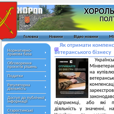
Головна
Новини
Відео новини
Мі
Як отримати компенс
Нормативно-
ветеранського бізнесу
правова база
Украї
Обговорення
Мінветера
проєктів рішень
на купівлю
Податки
ветерансь
компенс
Регуляторна
діяльність
зареєс
законодав
Доступ до публічної
інформації
підприємці, або які п
діяльність у значенні, 
Старостинські