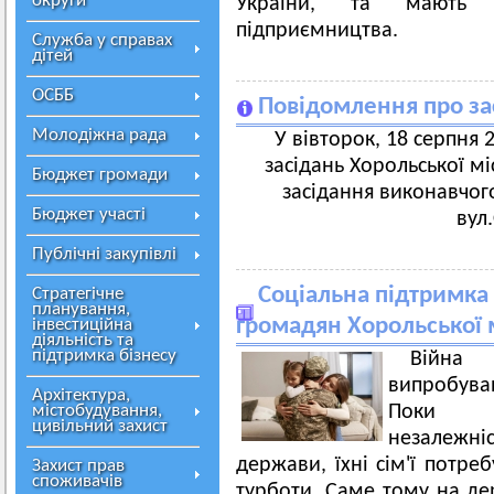
округи
України, та мають с
підприємництва.
Служба у справах
дітей
ОСББ
Повідомлення про за
Молодіжна рада
У вівторок, 18 серпня 2
засідань Хорольської мі
Бюджет громади
засідання виконавчого
Бюджет участі
вул
Публічні закупівлі
Соціальна підтримка
Стратегічне
планування,
громадян Хорольської 
інвестиційна
діяльність та
підтримка бізнесу
Війн
випробува
Архітектура,
містобудування,
Поки ві
цивільний захист
незалежні
держави, їхні сім'ї потре
Захист прав
споживачів
турботи. Саме тому на д