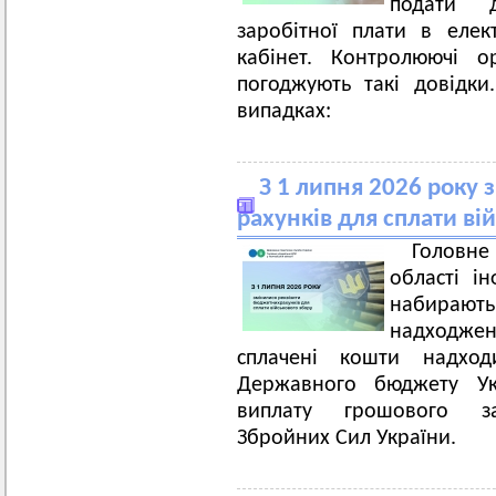
подати д
заробітної плати в еле
кабінет. Контролюючі о
погоджують такі довідк
випадках:
З 1 липня 2026 року
рахунків для сплати ві
Головн
області і
набирають
надходже
сплачені кошти надход
Державного бюджету Ук
виплату грошового заб
Збройних Сил України.