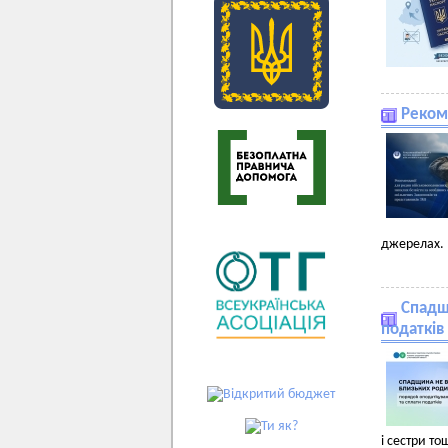
Реком
джерелах.
Спадщ
податків
і сестри то