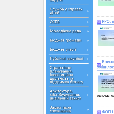
округи
Служба у справах
дітей
РРО: 
ОСББ
Молодіжна рада
Бюджет громади
Бюджет участі
Публічні закупівлі
Внесок
змінилос
Стратегічне
планування,
інвестиційна
діяльність та
підтримка бізнесу
Архітектура,
містобудування,
одночасно:
цивільний захист
Захист прав
споживачів
ФОП і