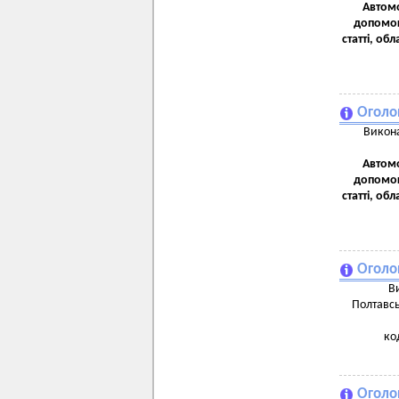
Автомо
допомог
статті, о
Оголо
Викона
Автомо
допомог
статті, о
Оголо
В
Полтавсь
ко
Оголо