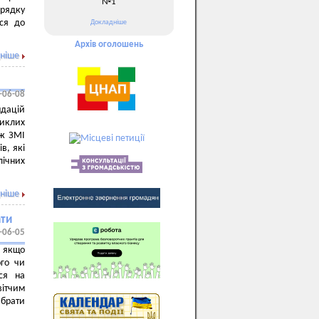
№1
орядку
ися до
Докладніше
Архів оголошень
ніше
-06-08
ндацій
никлих
ож ЗМІ
в, які
лічних
ніше
ати
-06-05
о якщо
ого чи
ься на
вітчим
 брати