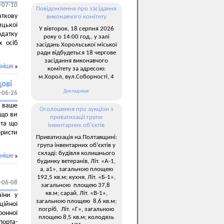
-07-10
Повідомлення про засідання
аткову
виконавчого комітету
ицької
У вівторок, 18 серпня 2026
датку
року о 14:00 год., у залі
х осіб
засідань Хорольської міської
ради відбудеться 18 чергове
засідання виконавчого
ніше
комітету за адресою:
м.Хорол, вул.Соборності, 4
дові
Докладніше
-06-26
 ваше
Оголошення про аукціон з
 що ви
приватизації групи
 та що
інвентарних об’єктів
юристи
Приватизація на Полтавщині:
група інвентарних об’єктів у
складі: будівля колишнього
ніше
будинку ветеранів, Літ. «А-1,
а, а1», загальною площею
192,5 кв.м; кухня, Літ. «Б-1»,
-06-08
загальною площею 37,8
кв.м; сарай, Літ. «В-1»,
їни у
загальною площею 8,6 кв.м;
ційної
погріб, Літ. «Г», загальною
ронної
площею 8,5 кв.м; колодязь
порта-