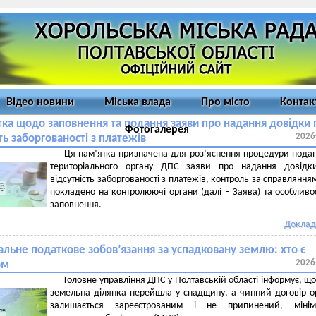
Відео новини
Міська влада
Про місто
Контак
тка щодо заповнення та подання заяви про надання довідки 
Фотогалерея
2026
ть заборгованості з платежів
Ця пам’ятка призначена для роз’яснення процедури пода
територіального органу ДПС заяви про надання довідк
відсутність заборгованості з платежів, контроль за справляння
покладено на контролюючі органи (далі – Заява) та особливос
заповнення.
Доклад
альне податкове зобов’язання за успадковану землю: хто є
2026
ом
Головне управління ДПС у Полтавській області інформує, щ
земельна ділянка перейшла у спадщину, а чинний договір 
залишається зареєстрованим і не припинений, мінім