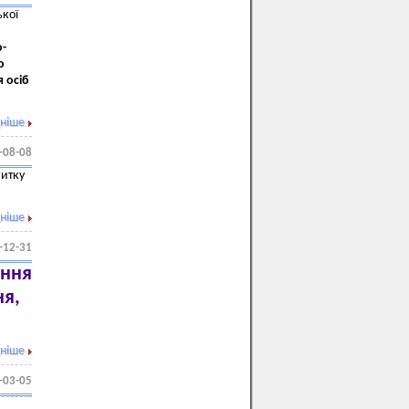
ької
о-
о
 осіб
ніше
-08-08
витку
ніше
-12-31
ення
ня,
ніше
-03-05