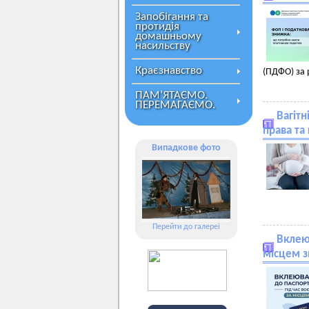
Запобігання та
протидія
домашньому
насильству
Краєзнавство
(ПДФО) за 
ПАМ’ЯТАЄМО.
ПЕРЕМАГАЄМО.
Вагітн
права та 
Випадкове фото
Перейти до галереї
Вклею
місцем з