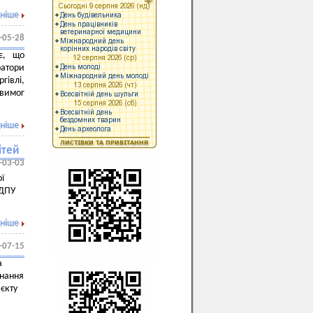
ніше
-05-28
є, що
атори
гівлі,
 вимог
ніше
ітей
-03-03
ї
 ДПУ
ніше
-07-15
а
знання
єкту