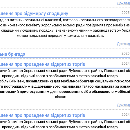
Доклад
2025
шення про відумерлу спадщину
дділ з питань комунальної власності, житлово-комунального господарства т
ю виконавчого комітету Хорольської міської ради повідомляє про намір ви
ї спадщини у судовому порядку, визначеному чинним законодавством Украї
метою подальшої передачі у комунальну власність
Доклад
2025
ьна бригада
2024
шення про проведення відкритих торгів
вчий комітет Хорольської міської ради Лубенського району Полтавської об
проводить відкриті торги з особливостями з метою закупівлі товару
біль (мінівен, позашляховик) для мобільної бригади соціально-психолог
и постраждалим від домашнього насильства та/або насильства за озна
блаштований пристосуванням для перевезення осіб з обмеженою мобільні
візках
Доклад
2024
шення про проведення відкритих торгів
вчий комітет Хорольської міської ради Лубенського району Полтавської об
проводить відкриті торги з особливостями з метою закупівлі товару