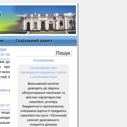
ти
Соціальний захист
про
-07-30
Оголошення
ння до
и про
Оголошення про
м яких
проведення відкритих торгів
тей її
з особливостями
Виконавчий комітет
доводить до відома
ніше
обґрунтування технічних та
якісних характеристик
закупівлі, розміру
-07-17
бюджетного призначення,
очікуваної вартості предмета
о якщо
закупівлі послуги «Поточний
оренди
ремонт дорожнього
альне
покриття ділянки