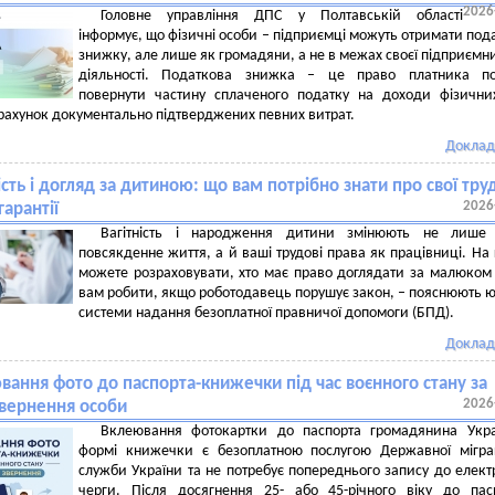
2026
Головне управління ДПС у Полтавській області
інформує, що фізичні особи – підприємці можуть отримати под
знижку, але лише як громадяни, а не в межах своєї підприємн
діяльності. Податкова знижка – це право платника по
повернути частину сплаченого податку на доходи фізични
рахунок документально підтверджених певних витрат.
Доклад
ість і догляд за дитиною: що вам потрібно знати про свої тру
2026
гарантії
Вагітність і народження дитини змінюють не лише
повсякденне життя, а й ваші трудові права як працівниці. На
можете розраховувати, хто має право доглядати за малюком
вам робити, якщо роботодавець порушує закон, – пояснюють 
системи надання безоплатної правничої допомоги (БПД).
Доклад
вання фото до паспорта-книжечки під час воєнного стану за
2026
вернення особи
Вклеювання фотокартки до паспорта громадянина Укра
формі книжечки є безоплатною послугою Державної мігра
служби України та не потребує попереднього запису до елект
черги. Після досягнення 25- або 45-річного віку до пас