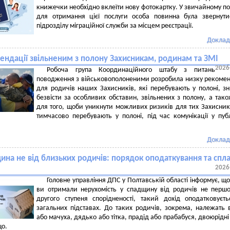
книжечки необхідно вклеїти нову фотокартку. У звичайному п
для отримання цієї послуги особа повинна була звернут
підрозділу міграційної служби за місцем реєстрації.
Доклад
ендації звільненим з полону Захисникам, родинам та ЗМІ
2026
Робоча група Координаційного штабу з питань
поводження з військовополоненими розробила низку рекоме
для родичів наших Захисників, які перебувають у полоні, з
безвісти за особливих обставин, звільнених з полону, а так
для того, щоби уникнути можливих ризиків для тих Захисникі
тимчасово перебувають у полоні, під час комунікації у пуб
Доклад
ина не від близьких родичів: порядок оподаткування та спл
2026
Головне управління ДПС у Полтавській області інформує, щ
ви отримали нерухомість у спадщину від родичів не перш
другого ступеня спорідненості, такий дохід оподатковуєт
загальних підставах. До таких родичів, зокрема, належать 
або мачуха, дядько або тітка, прадід або прабабуся, двоюрідні
що.