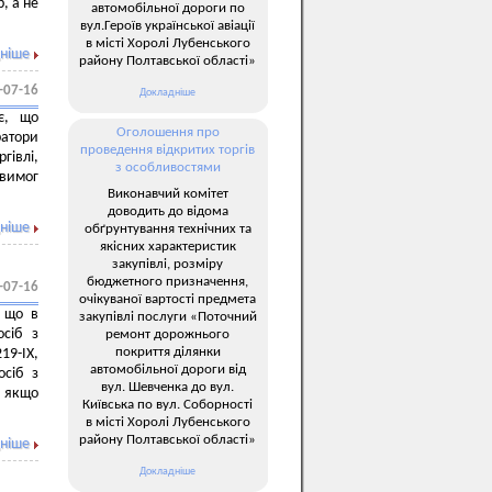
, а не
автомобільної дороги по
вул.Героїв української авіації
в місті Хоролі Лубенського
ніше
району Полтавської області»
-07-16
Докладніше
є, що
Оголошення про
атори
проведення відкритих торгів
гівлі,
з особливостями
 вимог
Виконавчий комітет
доводить до відома
ніше
обґрунтування технічних та
якісних характеристик
закупівлі, розміру
бюджетного призначення,
-07-16
очікуваної вартості предмета
, що в
закупівлі послуги «Поточний
осіб з
ремонт дорожнього
покриття ділянки
19-ІХ,
автомобільної дороги від
осіб з
вул. Шевченка до вул.
, якщо
Київська по вул. Соборності
в місті Хоролі Лубенського
району Полтавської області»
ніше
Докладніше