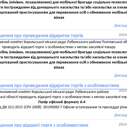
біль (мінівен, позашляховик) для мобільної бригади соціально-психолог
и постраждалим від домашнього насильства та/або насильства за озна
блаштований пристосуванням для перевезення осіб з обмеженою мобільні
візках
Доклад
2024
шення про проведення відкритих торгів
вчий комітет Хорольської міської ради Лубенського району Полтавської об
проводить відкриті торги з особливостями з метою закупівлі товару
біль (мінівен, позашляховик) для мобільної бригади соціально-психолог
и постраждалим від домашнього насильства та/або насильства за озна
блаштований пристосуванням для перевезення осіб з обмеженою мобільні
візках
Доклад
шення про проведення відкритих торгів з особливостями
2024
иконавчий комітет Хорольської міської ради Лубенського району
кої області проводить відкриті торги з особливостями з метою закупівлі то
Папір офісний формату А-4
д ДК 021:2015 (CPV 2008): 30190000-7 Офісне устаткування та приладдя різн
Доклад
2024
шення про відкриті торги з особливостями