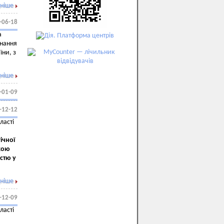
ніше
-06-18
а
знання
ни, з
ніше
-01-09
-12-12
ласті
ічної
кою
стю у
ніше
-12-09
ласті