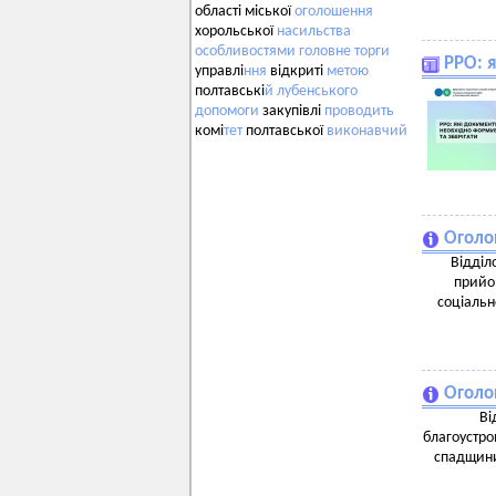
області міської
оголошення
хорольської
насильства
особливостями
головне
торги
РРО: 
управлі
ння
відкриті
метою
полтавські
й
лубенського
допомоги
закупівлі
проводить
комі
тет
полтавської
виконавчий
Оголо
Відділ
прийом
соціальн
Оголо
Ві
благоустро
спадщини 