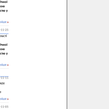
ічної
кою
стю у
ніше
-11-25
ласті
ічної
кою
стю у
ніше
-11-11
вару
е
ніше
-11-05