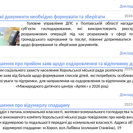
Доклад
2026
які документи необхідно формувати та зберігати
Головне управління ДПС у Полтавській області нагаду
cуб’єкти господарювання, які використовують реєстр
розрахункових операцій під час розрахунків у сфері тор
громадського харчування та послуг, повинні дотримуватися
щодо формування та зберігання документів.
Доклад
шення про прийом заяв щодо оздоровлення та відпочинку д
2026
ом соціального захисту населення Хорольської міської ради розпочато
 заяв від батьків щодо формування списків дітей, які потребують особливо
ої уваги та підтримки, для направлення на оздоровлення та відпочинок до
«Міжнародного дитячого центру «Артек» у 2026 році
Доклад
2025
шення про відумерлу спадщину
дділ з питань комунальної власності, житлово-комунального господарства т
ю виконавчого комітету Хорольської міської ради повідомляє про намір ви
відумерлою та подальшої її передачі до комунальної власності. Адреса об’
відумерлої спадщини: м.Хорол, вул.Лабівка (колишня Станкіна), 19