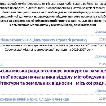
Виконавчий комітет Хорольської міської ради Лубенського району Полтавс
області проводить відкриті торги з особливостями з метою закупівлі товару
Легковий спеціалізований автомобіль для мобільної бригади соціальн
сихологічної допомоги постраждалим від домашнього насильства та/аб
ьства за ознакою статті, облаштований пристосуванням для перевезення
з обмеженою мобільністю у візках (мінівен, позашляховик)
Доклад
2023
гічна екологічна оцінка проєкту Стратегії розвитку
про визначення обсягу стратегічної екологічної оцінки проєкту Стратегії роз
Хорольської міської територіальної громади на 2023-2027 роки
Доклад
2015
рс
ська міська рада оголошує конкурс на заміщ
тної посади начальника відділу містобудуван
ітектури та земельних відносин міської ради.
Доклад
2015
ико-краєзнавчий нарис. Слідами легенди