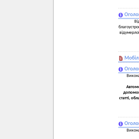
Оголо
Ві
благоустро
відумерло
Мобіл
Оголо
Викона
Автомо
допомог
статті, о
Оголо
Викона