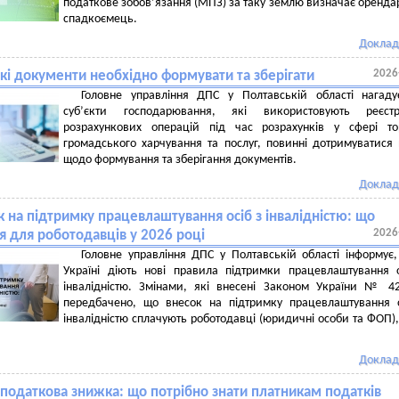
податкове зобов’язання (МПЗ) за таку землю визначає орендар
спадкоємець.
Доклад
2026
які документи необхідно формувати та зберігати
Головне управління ДПС у Полтавській області нагаду
cуб’єкти господарювання, які використовують реєстр
розрахункових операцій під час розрахунків у сфері тор
громадського харчування та послуг, повинні дотримуватися
щодо формування та зберігання документів.
Доклад
 на підтримку працевлаштування осіб з інвалідністю: що
2026
я для роботодавців у 2026 році
Головне управління ДПС у Полтавській області інформує
Україні діють нові правила підтримки працевлаштування 
інвалідністю. Змінами, які внесені Законом України № 42
передбачено, що внесок на підтримку працевлаштування 
інвалідністю сплачують роботодавці (юридичні особи та ФОП)
Доклад
 податкова знижка: що потрібно знати платникам податків