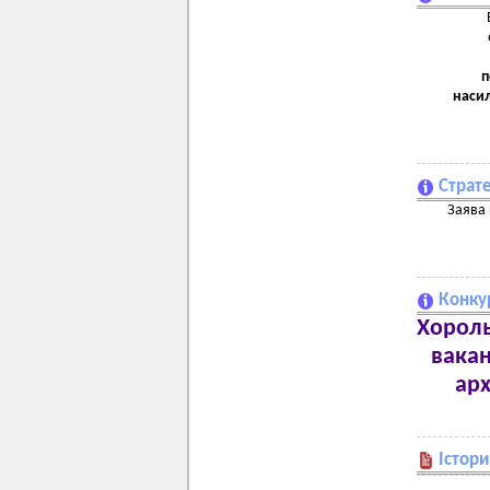
п
насил
Страте
Заява 
Конку
Хороль
вакан
арх
Істор