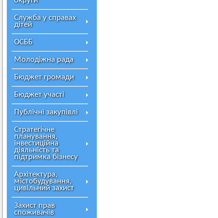
округи
Служба у справах
дітей
ОСББ
Молодіжна рада
Бюджет громади
Бюджет участі
Публічні закупівлі
Стратегічне
планування,
інвестиційна
діяльність та
підтримка бізнесу
Архітектура,
містобудування,
цивільний захист
Захист прав
споживачів