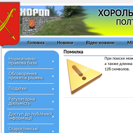
Головна
Новини
Відео новини
Мі
Помилка
Нормативно-
При поиске мож
правова база
а также длинна
128 символов.
Обговорення
проєктів рішень
Податки
Регуляторна
діяльність
Доступ до публічної
інформації
Старостинські