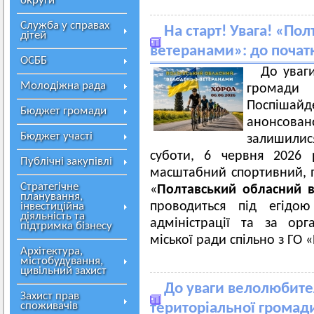
округи
Служба у справах
На старт! Увага! «По
дітей
ветеранами»: до початк
ОСББ
До уваг
Молодіжна рада
громади 
Поспішайд
Бюджет громади
анонсован
Бюджет участі
залишилис
суботи, 6 червня 2026 
Публічні закупівлі
масштабний спортивний, п
Стратегічне
«
Полтавський обласний 
планування,
проводиться під егідою
інвестиційна
діяльність та
адміністрації та за орг
підтримка бізнесу
міської ради спільно з ГО
Архітектура,
містобудування,
цивільний захист
До уваги велолюбител
Захист прав
споживачів
територіальної громади