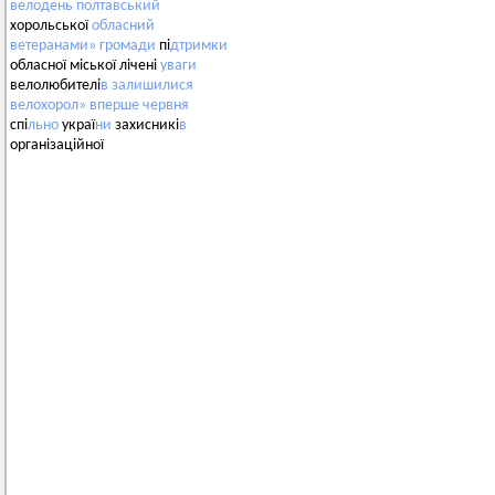
велодень
полтавський
хорольської
обласний
ветеранами»
громади
пі
дтримки
обласної міської лічені
уваги
велолюбителі
в
залишилися
велохорол»
вперше
червня
спі
льно
украї
ни
захисникі
в
організаційної