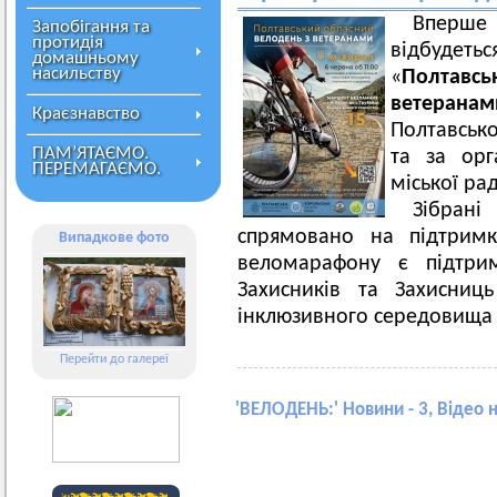
Вперше
Запобігання та
протидія
відбудеть
домашньому
насильству
«
Полтав
ветеранам
Краєзнавство
Полтавсько
ПАМ’ЯТАЄМО.
та за орг
ПЕРЕМАГАЄМО.
міської ра
Зібрані
спрямовано на підтрим
Випадкове фото
веломарафону є підтрим
Захисників та Захисниц
інклюзивного середовища 
Перейти до галереї
'
ВЕЛОДЕНЬ:
' Новини - 3, Відео 