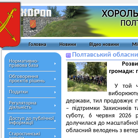
Головна
Новини
Відео новини
Мі
Полтавський обласни
Нормативно-
Розви
правова база
громади: п
Обговорення
проєктів рішень
У той ч
Податки
виборюют
держави, тил продовжує г
Регуляторна
діяльність
– підтримки Захисників т
суботу, 6 червня 2026 
Доступ до публічної
інформації
долучилася до масштабної 
обласний велодень з вете
Старостинські