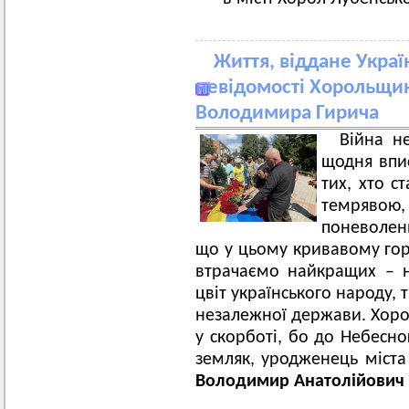
Життя, віддане Украї
невідомості Хорольщина
Володимира Гирича
Війна н
щодня впис
тих, хто с
темрявою, 
поневолен
що у цьому кривавому горн
втрачаємо найкращих – на
цвіт українського народу,
незалежної держави. Хоро
у скорботі, бо до Небесн
земляк, уродженець міста
Володимир Анатолійович 