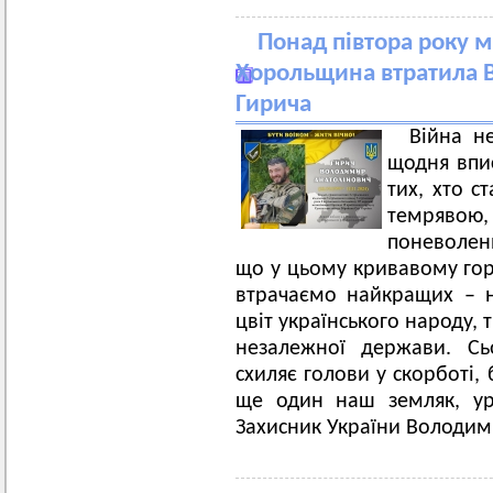
Понад півтора року мі
Хорольщина втратила 
Гирича
Війна н
щодня впис
тих, хто с
темрявою, 
поневолен
що у цьому кривавому горн
втрачаємо найкращих – на
цвіт українського народу,
незалежної держави. Сь
схиляє голови у скорботі,
ще один наш земляк, ур
Захисник України Володим