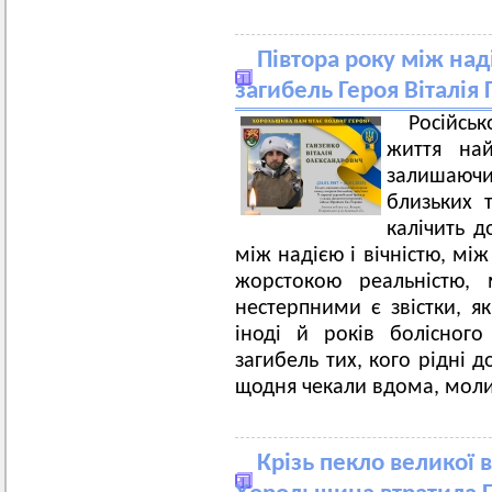
Півтора року між над
загибель Героя Віталія
Російсь
життя най
залишаючи
близьких 
калічить д
між надією і вічністю, мі
жорстокою реальністю,
нестерпними є звістки, як
іноді й років болісного
загибель тих, кого рідні 
щодня чекали вдома, молил
Крізь пекло великої в