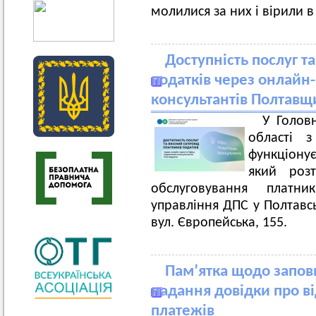
молилися за них і вірили в
Доступність послуг т
податків через онлайн
консультантів Полтав
У Голов
області 
функціону
який роз
обслуговування платни
управління ДПС у Полтавсь
вул. Європейська, 155.
Пам’ятка щодо запов
надання довідки про ві
платежів