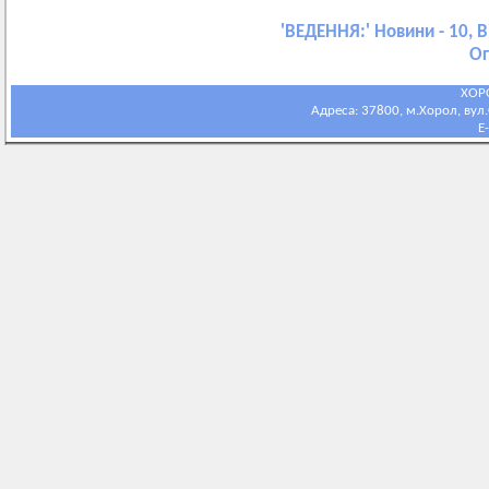
'
ВЕДЕННЯ:
' Новини - 10, 
Ог
ХОР
Адреса: 37800, м.Хорол, вул.С
E