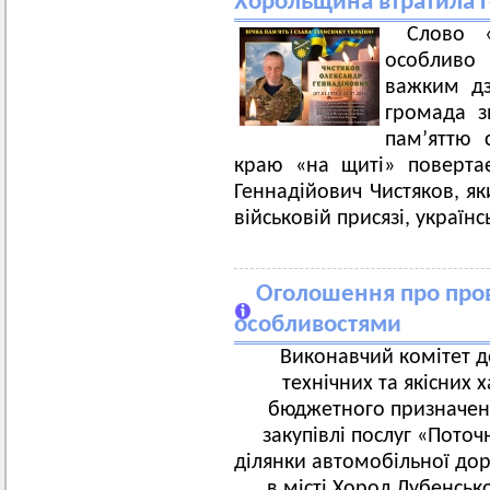
Хорольщина втратила Г
Слово «
особливо 
важким дз
громада з
пам’яттю 
краю «на щиті» поверта
Геннадійович Чистяков, я
військовій присязі, україн
Оголошення про пров
особливостями
Виконавчий комітет д
технічних та якісних 
бюджетного призначенн
закупівлі послуг «Пото
ділянки автомобільної доро
в місті Хорол Лубенськ