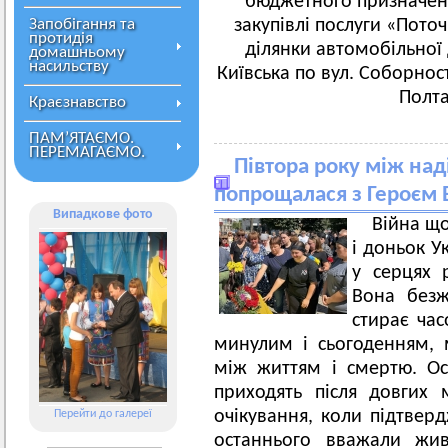
бюджетного призначенн
Запобігання та
закупівлі послуги «Пот
протидія
ділянки автомобільної 
домашньому
насильству
Київська по вул. Соборнос
Полта
Краєзнавство
ПАМ’ЯТАЄМО.
ПЕРЕМАГАЄМО.
Півтора року між на
попрощалася з Героєм 
Випадкове фото
Війна щ
і доньок У
у серцях р
Вона безжа
стирає час
минулим і сьогоденням, 
між життям і смертю. Ос
приходять після довгих м
очікування, коли підтверд
Перейти до галереї
останнього вважали жи