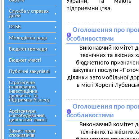
округи
України, та мають с
підприємництва.
Служба у справах
дітей
ОСББ
Оголошення про пров
Молодіжна рада
особливостями
Виконавчий комітет д
Бюджет громади
технічних та якісних 
Бюджет участі
бюджетного призначенн
закупівлі послуги «Пот
Публічні закупівлі
ділянки автомобільної доро
Стратегічне
в місті Хоролі Лубенсь
планування,
інвестиційна
діяльність та
підтримка бізнесу
Оголошення про пров
Архітектура,
особливостями
містобудування,
цивільний захист
Виконавчий комітет д
Захист прав
технічних та якісних 
споживачів