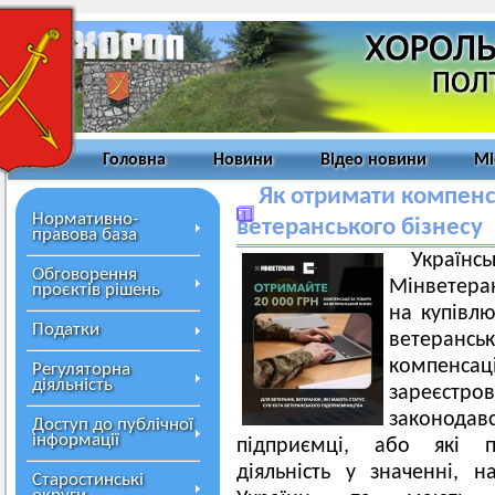
Головна
Новини
Відео новини
Мі
Як отримати компенс
Нормативно-
ветеранського бізнесу
правова база
Украї
Обговорення
Мінветера
проєктів рішень
на купівлю
Податки
ветерансь
компенс
Регуляторна
діяльність
зареєс
законодав
Доступ до публічної
інформації
підприємці, або які п
діяльність у значенні, 
Старостинські