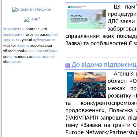
Ця пам’
процедури 
ДПС заяви 
заборгов
оголошення
полтавської
проведення
украї
ни
засі
дання
справлянням яких поклад
щодня
закупівлі
лубенського
Заява) та особливостей її 
міської
району
хорольської
області пові
домлення
засі
дань
ві
йна
надіє
ю
сесії
скликання
ві
дкритих
До відома підприємц
Агенція 
області «О
межах пр
розвитку «
та конкурентоспромож
продовження», Польська 
(PARP/ПАРП) запрошує підп
тему «Заявки на гранти Є
Europe Network/Partnershi