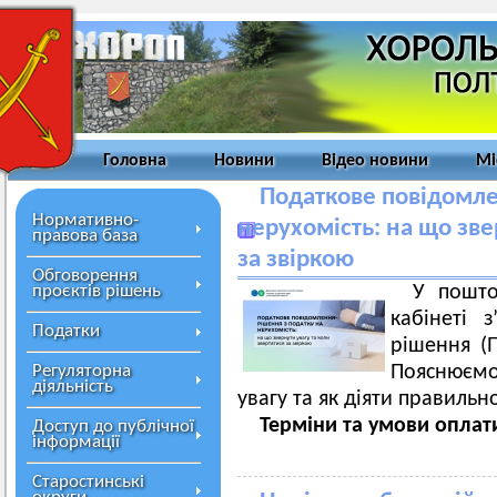
Головна
Новини
Відео новини
Мі
Податкове повідомле
Нормативно-
нерухомість: на що зве
правова база
за звіркою
Обговорення
проєктів рішень
У пошто
кабінеті 
Податки
рішення (
Регуляторна
Пояснюємо
діяльність
увагу та як діяти правильн
Терміни та умови оплат
Доступ до публічної
інформації
Старостинські