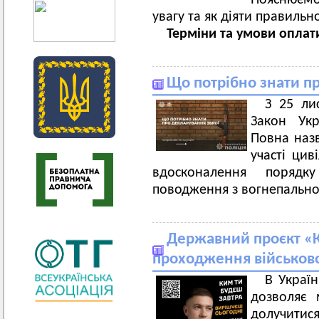
Пояснюємо
увагу та як діяти правильн
Терміни та умови оплат
Що потрібно знати п
З 25 ли
Закон Укр
Повна назв
участі цив
вдосконалення порядк
поводження з вогнепальн
Державний проєкт «К
проходження військово
В Україн
дозволяє 
долучитис