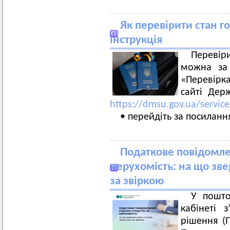
Як перевірити стан г
інструкція
Перевір
можна за 
«Перевірк
сайті Дер
https://dmsu.gov.ua/servic
• перейдіть за посиланн
Податкове повідомле
нерухомість: на що зве
за звіркою
У пошто
кабінеті 
рішення (