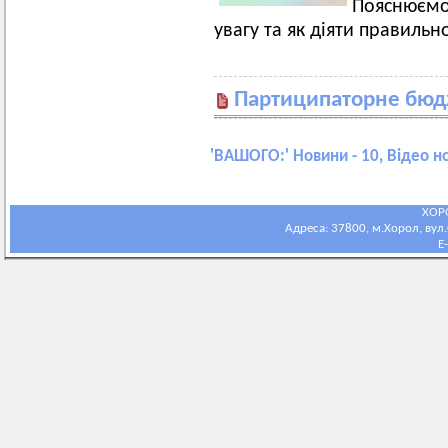
Пояснюємо
увагу та як діяти правильн
Партиципаторне бюд
'
ВАШОГО:
' Новини - 10, Відео н
ХОР
Адреса: 37800, м.Хорол, вул.С
E