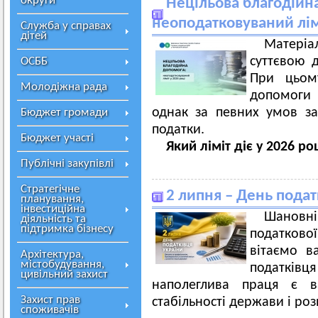
округи
Нецільова благодійн
неоподатковуваний лімі
Служба у справах
дітей
Матеріа
суттєвою 
ОСББ
При цьому
Молодіжна рада
допомоги 
однак за певних умов за
Бюджет громади
податки.
Бюджет участі
Який ліміт діє у 2026 ро
Публічні закупівлі
Стратегічне
2 липня – День подат
планування,
інвестиційна
Шановн
діяльність та
підтримка бізнесу
податково
вітаємо в
Архітектура,
містобудування,
податківц
цивільний захист
наполеглива праця є в
Захист прав
стабільності держави і ро
споживачів