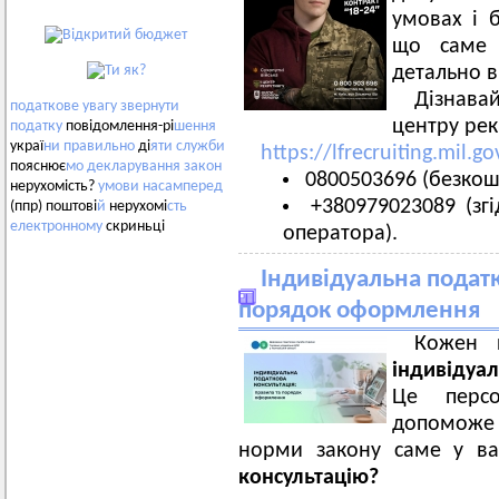
умовах і б
що саме 
детально в
Дізнавай
податкове
увагу
звернути
центру рек
податку
повідомлення-рі
шення
украї
ни
правильно
ді
яти
служби
https://lfrecruiting.mil.go
пояснює
мо
декларування
закон
0800503696 (безкош
нерухомість?
умови
насамперед
+380979023089 (зг
(ппр) поштові
й
нерухомі
сть
електронному
скриньці
оператора).
Індивідуальна податк
порядок оформлення
Кожен 
індивідуа
Це персо
допоможе
норми закону саме у ва
консультацію?