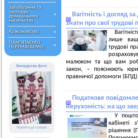
Запобігання та
протидія
Вагітність і догляд з
домашньому
насильству
знати про свої трудові п
Краєзнавство
Вагітніс
лише ваш
ПАМ’ЯТАЄМО.
трудові пр
ПЕРЕМАГАЄМО.
розрахову
малюком та що вам роб
Випадкове фото
закон, – пояснюють юри
правничої допомоги (БПД)
Податкове повідомле
нерухомість: на що зве
У пошто
кабінеті 
Перейти до галереї
рішення (