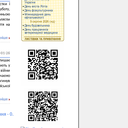
стки і
уботу,
анньою
олягли
ття на
ніше
-01-26
алишає
ають у
 війни
ачаємо
агинув
ської
ніше
ня - 0.