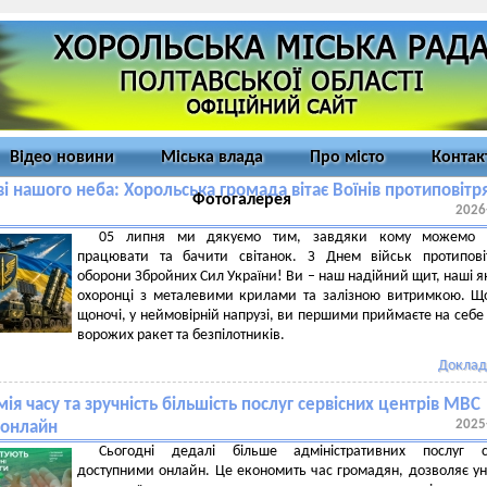
Відео новини
Міська влада
Про місто
Контак
і нашого неба: Хорольська громада вітає Воїнів протиповітр
Фотогалерея
2026
!
05 липня ми дякуємо тим, завдяки кому можемо 
працювати та бачити світанок. З Днем військ протипові
оборони Збройних Сил України! Ви – наш надійний щит, наші я
охоронці з металевими крилами та залізною витримкою. Щ
щоночі, у неймовірній напрузі, ви першими приймаєте на себе
ворожих ракет та безпілотників.
Доклад
ія часу та зручність більшість послуг сервісних центрів МВС
2025
 онлайн
Сьогодні дедалі більше адміністративних послуг с
доступними онлайн. Це економить час громадян, дозволяє у