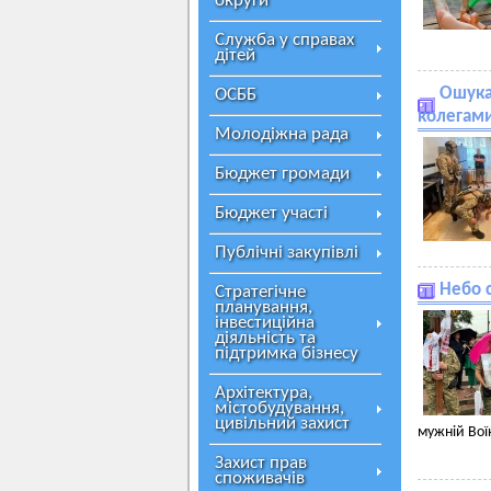
округи
Служба у справах
дітей
Ошука
ОСББ
колегами
Молодіжна рада
Бюджет громади
Бюджет участі
Публічні закупівлі
Небо 
Стратегічне
планування,
інвестиційна
діяльність та
підтримка бізнесу
Архітектура,
містобудування,
цивільний захист
мужній Во
Захист прав
споживачів