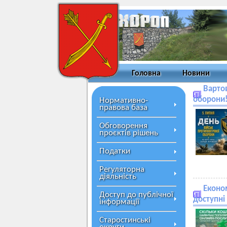
Головна
Новини
Вартов
оборони
Нормативно-
правова база
Обговорення
проєктів рішень
Податки
Регуляторна
діяльність
Економ
Доступ до публічної
доступні
інформації
Старостинські