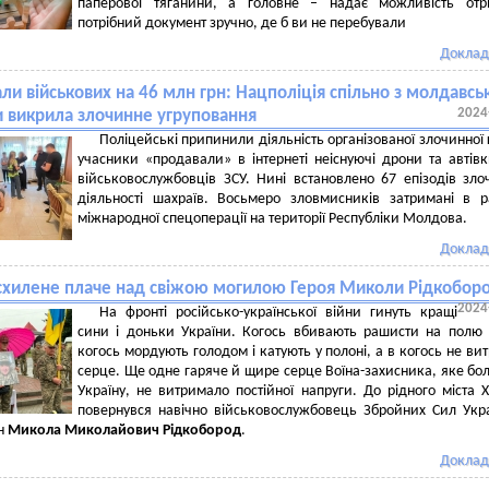
паперової тяганини, а головне – надає можливість отр
потрібний документ зручно, де б ви не перебували
Доклад
ли військових на 46 млн грн: Нацполіція спільно з молдавс
2024
 викрила злочинне угруповання
Поліцейські припинили діяльність організованої злочинної 
учасники «продавали» в інтернеті неіснуючі дрони та автів
військовослужбовців ЗСУ. Нині встановлено 67 епізодів зло
діяльності шахраїв. Восьмеро зловмисників затримані в 
міжнародної спецоперації на території Республіки Молдова.
Доклад
схилене плаче над свіжою могилою Героя Миколи Рідкобор
2024
На фронті російсько-української війни гинуть кращі
сини і доньки України. Когось вбивають рашисти на полю
когось мордують голодом і катують у полоні, а в когось не ви
серце. Ще одне гаряче й щире серце Воїна-захисника, яке бол
Україну, не витримало постійної напруги. До рідного міста 
повернувся навічно військовослужбовець Збройних Сил Укр
їн
Микола Миколайович Рідкобород
.
Доклад