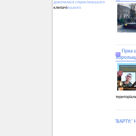
докотилася
старостинського
клепачі
вського
Гірка 
Хорольщ
територіал
'
ВАРТУ:
' 