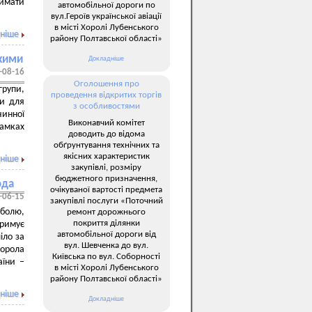
имати
автомобільної дороги по
вул.Героїв української авіації
в місті Хоролі Лубенського
ніше
району Полтавської області»
ькими
Докладніше
-08-16
Оголошення про
групи,
проведення відкритих торгів
ки для
з особливостями
чинної
Виконавчий комітет
рамках
доводить до відома
обґрунтування технічних та
якісних характеристик
ніше
закупівлі, розміру
бюджетного призначення,
ода
очікуваної вартості предмета
-06-15
закупівлі послуги «Поточний
 болю,
ремонт дорожнього
покриття ділянки
тримує
автомобільної дороги від
іло за
вул. Шевченка до вул.
Хорола
Київська по вул. Соборності
аїни –
в місті Хоролі Лубенського
району Полтавської області»
ніше
Докладніше