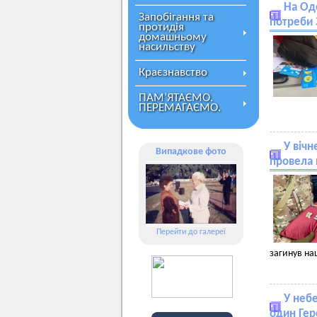
На Од
Запобігання та
потреби 
протидія
домашньому
насильству
Краєзнавство
ПАМ’ЯТАЄМО.
ПЕРЕМАГАЄМО.
У вічн
Випадкове фото
провела 
Перейти до галереї
загинув на
У небе
один Ге