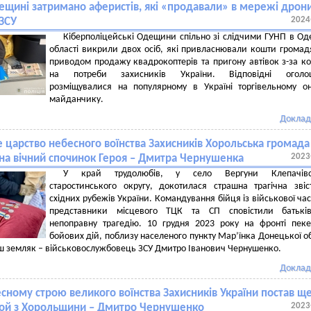
ещині затримано аферистів, які «продавали» в мережі дрон
2024
ЗСУ
Кіберполіцейські Одещини спільно зі слідчими ГУНП в Од
області викрили двох осіб, які привласнювали кошти громад
приводом продажу квадрокоптерів та пригону автівок з-за к
на потреби захисників України. Відповідні оголо
розміщувалися на популярному в Україні торгівельному о
майданчику.
Доклад
е царство небесного воїнства Захисників Хорольська громада
2023
на вічний спочинок Героя – Дмитра Чернушенка
У край трудолюбів, у село Вергуни Клепачівс
старостинського округу, докотилася страшна трагічна звіс
східних рубежів України. Командування бійця із військової час
представники місцевого ТЦК та СП сповістили батькі
непоправну трагедію. 10 грудня 2023 року на фронті пек
бойових дій, поблизу населеного пункту Мар’їнка Донецької об
ш земляк – військовослужбовець ЗСУ Дмитро Іванович Чернушенко.
Доклад
сному строю великого воїнства Захисників України постав щ
2023
рой з Хорольщини – Дмитро Чернушенко