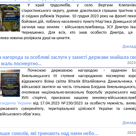
У край трудолюбів, у село Вергуни Клепачівс
старостинського округу, днями докотилася страшна трагічна з
зі східних рубежів України. 10 грудня 2023 року на фронті пек
бойових дій, поблизу населеного пункту Мар’їнка Донецької об
загинув наш земляк – військовослужбовець ЗСУ Дмитро Ів
Чернушенко. Для всіх, хто знав особисто Дмитра, ця 
ива новина розірвала душі на шмаття.
Доклад
 нагорода за особливі заслуги у захисті держави знайшла св
2023
а жаль посмертно…
Почесною державною нагородою – орденом Бо
Хмельницького ІІІ ступеня нагороджено посмертно хоро
відважного Воїна світла Віталія Віталійовича Данильченка.
військової звитяги на честь гетьмана Богдана Хмельницького
очолював національно-визвольну боротьбу українського на
XVII сторіччі, присвоєно нашому земляку-військовослуж
езидента України
від 17.04.2023 №230/2023 за особисту мужність, вияв
ержавного суверенітету, територіальної цілісності України та самов
військового обов’язку.
Доклад
2023
ьше соколів, які тримають над нами небо...