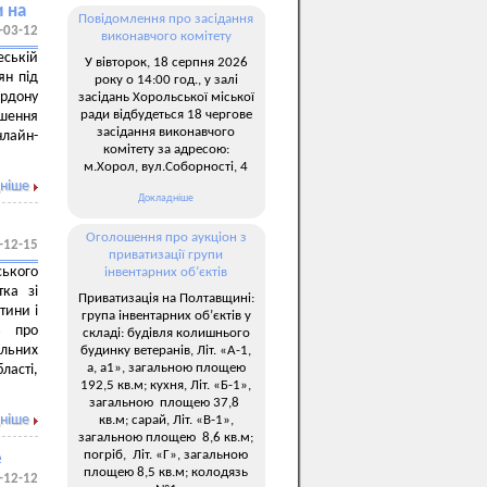
и на
Повідомлення про засідання
-03-12
виконавчого комітету
еській
У вівторок, 18 серпня 2026
ян під
року о 14:00 год., у залі
ордону
засідань Хорольської міської
ради відбудеться 18 чергове
шення
засідання виконавчого
нлайн-
комітету за адресою:
м.Хорол, вул.Соборності, 4
ніше
Докладніше
Оголошення про аукціон з
-12-15
приватизації групи
ького
інвентарних об’єктів
тка зі
Приватизація на Полтавщині:
тини і
група інвентарних об’єктів у
в про
складі: будівля колишнього
ельних
будинку ветеранів, Літ. «А-1,
а, а1», загальною площею
ласті,
192,5 кв.м; кухня, Літ. «Б-1»,
загальною площею 37,8
ніше
кв.м; сарай, Літ. «В-1»,
загальною площею 8,6 кв.м;
погріб, Літ. «Г», загальною
е
площею 8,5 кв.м; колодязь
-12-12