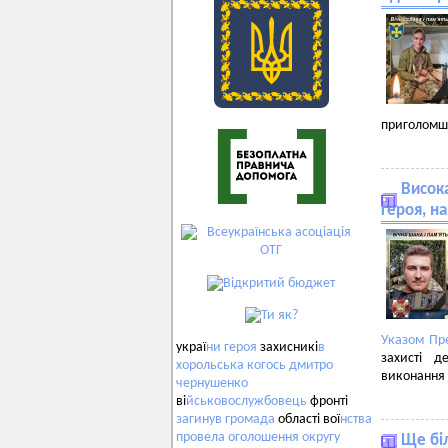
приголомшл
Висока
героя, н
Указом Пр
украї
ни
героя
захисникі
в
захисті д
хорольська
когось
дмитро
виконання 
чернушенко
ві
йськовослужбовець
фронті
загинув
громада
області вої
нства
провела
оголошення
округу
Ще біл