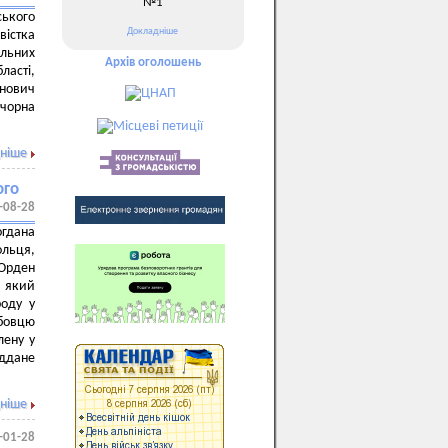
№1
ького
Докладніше
вістка
ельних
Архів оголошень
ласті,
анович
чорна
ніше
ого
-08-28
гдана
льця,
 Орден
, який
роду у
бовцю
лену у
іддане
ніше
-01-28