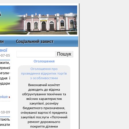
ти
Соціальний захист
яної
-07-05
Оголошення
жити,
тряної
Оголошення про
нголи-
проведення відкритих торгів
одня і
з особливостями
 удари
Виконавчий комітет
доводить до відома
обґрунтування технічних та
ніше
якісних характеристик
закупівлі, розміру
бюджетного призначення,
-10-09
очікуваної вартості предмета
закупівлі послуги «Поточний
тають
ремонт дорожнього
никати
покриття ділянки