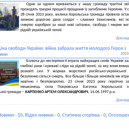
Одне за одним вриваються у нашу громаду трагічні зві
проходять траурні процесії прощання із загиблими Героями. У с
28 січня 2023 року, велика Хорольська громада провела ост
земною дорогою двох солдат – славних Захисників, які п
смертю хоробрих за наші нові світанки, свободу і мирне жи
рідній українській землі.
Доклад
ціна свободи України: війна забрала життя молодого Героя з
2023
ини
Болюча до нестерпності втрата найкращих синів України з
глибокі рани і криваві сліди на рідній землі, за яку вони вмир
розквіті сил. У жорнах жорстокої російсько-української
безупинно сіється смерть. Все більше і більше земляків ми втр
навічно і безповоротно. 23 січня 2023 року героїчно з
мешканець села Покровська Багачка Хорольської мі
ьної громади –
КАРПЕНКО АРТЕМ ОЛЕКСАНДРОВИЧ
, 14.06.1997 р.н.
Доклад
Новини - 10, Відео новини - 0, Статична сторінка - 0, Оголошен