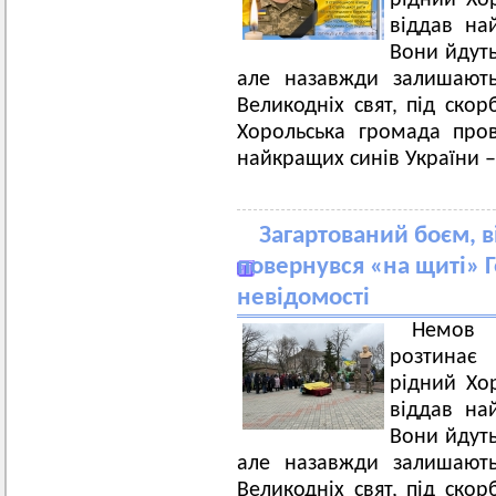
рідний Хор
віддав на
Вони йдуть
але назавжди залишають
Великодніх свят, під скор
Хорольська громада про
найкращих синів України –
Загартований боєм, ві
повернувся «на щиті» Г
невідомості
Немов 
розтинає 
рідний Хор
віддав на
Вони йдуть
але назавжди залишають
Великодніх свят, під скор