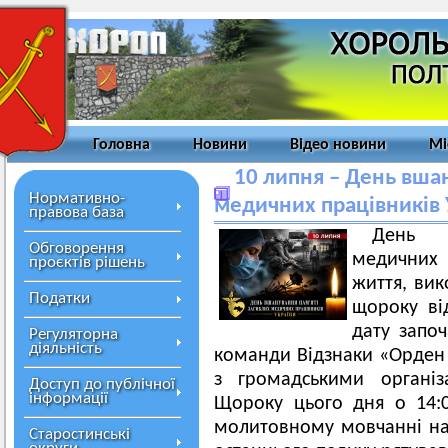
Головна
Новини
Відео новини
Мі
10 липня – День вша
Нормативно-
медичних працівників 
правова база
День в
Обговорення
медичних 
проєктів рішень
життя, вик
Податки
щороку ві
дату започ
Регуляторна
діяльність
команди Відзнаки «Орден 
з громадськими організ
Доступ до публічної
інформації
Щороку цього дня о 14:0
молитовному мовчанні на 
Старостинські