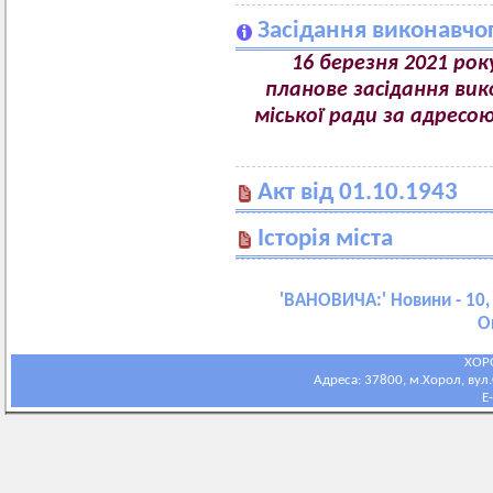
Засідання виконавчог
16 березня 2021 рок
планове засідання ви
міської ради за адресою
Акт від 01.10.1943
Історія міста
'
ВАНОВИЧА:
' Новини - 10,
О
ХОР
Адреса: 37800, м.Хорол, вул.С
E