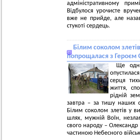
адміністративному прим
Відбулося урочисте вруч
вже не прийде, але наза
стукоті сердець.
Білим соколом злеті
попрощалася з Героєм
Ще одна
опустилася
серця ти
життя, спо
рідній зем
завтра – за тишу наших св
Білим соколом злетів у в
шлях, мужній Воїн, незла
свого народу – Олександр 
частиною Небесного війська