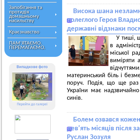
Запобігання та
Висока шана незламн
протидія
домашньому
полеглого Героя Влади
насильству
державні відзнаки по
Краєзнавство
У тиші, 
ПАМ’ЯТАЄМО.
в адмініс
ПЕРЕМАГАЄМО.
міської ра
виміряти 
Випадкове фото
відчутт
материнський біль і безме
поруч. Подія, що ще раз
України має надзвичайно
синів.
Перейти до галереї
Болем озвався кожен
дев’ять місяців після з
Руслан Зозуля