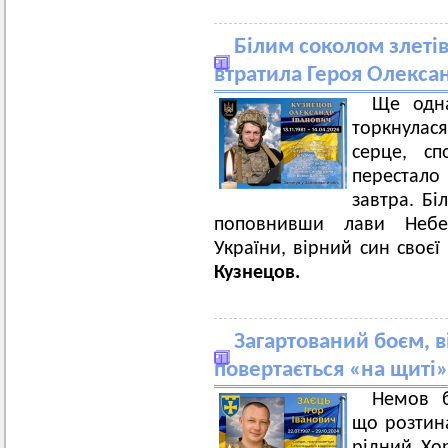
Білим соколом злеті
втратила Героя Олекса
Ще одн
торкнулас
серце, сп
перестал
завтра. Бі
поповнивши лави Небес
України, вірний син своє
Кузнецов.
Загартований боєм, ві
повертається «на щиті»
Немов 
що розтина