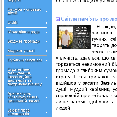
округи
останнього подиху рятував
Служба у справах
дітей
Світла пам’ять про 
ОСББ
Є люди,
Молодіжна рада
частиною 
гучних сл
Бюджет громади
творять д
Бюджет участі
чесно і са
у вічність, здається, що с
Публічні закупівлі
торкається невимовний біл
Стратегічне
громада з глибоким сумом
планування,
втрату. Після тривалої т
інвестиційна
діяльність та
відійшов у засвіти
Василь
підтримка бізнесу
душі, мудрий керівник, у
Архітектура,
справжній професіонал сво
містобудування,
цивільний захист
лише вагомі здобутки, а 
людей.
Захист прав
споживачів