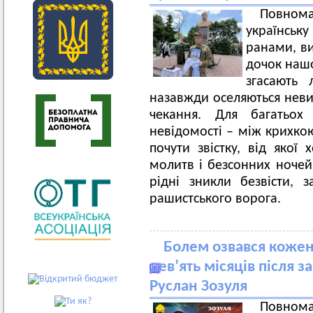
Повном
українсь
ранами, ви
дочок нашо
згасають 
назавжди оселяються неви
чекання. Для багатьо
невідомості – між крихко
почути звістку, від якої 
молитв і безсонних ночей
рідні зникли безвісти, 
рашистського ворога.
Болем озвався кожен
дев’ять місяців після з
Руслан Зозуля
Повном