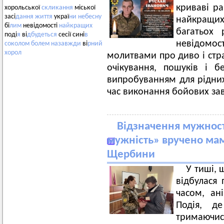
криваві ра
хорольської
скликання
міської
засі
дання
життя
украї
ни
небесну
найкращих
бі
лим
невідомості
найкращих
багатьох 
поді
я
ві
дбудеться
сесії сині
в
невідомо
соколом
болем
назавжди
ві
рний
хорол
молитвами про диво і стра
очікування, пошуків і 
випробуванням для рідних 
час виконання бойових за
Відзначення мужності
мужність» вручено мам
Щербини
У тиші, 
відбулася 
часом, ан
Подія, де
тримаюч