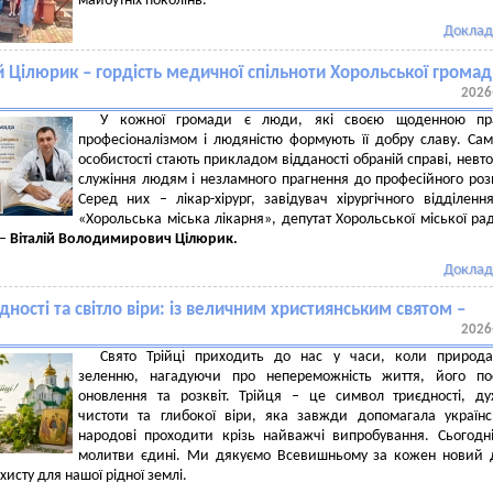
майбутніх поколінь.
Доклад
й Цілюрик – гордість медичної спільноти Хорольської громад
2026
У кожної громади є люди, які своєю щоденною пр
професіоналізмом і людяністю формують її добру славу. Сам
особистості стають прикладом відданості обраній справі, невт
служіння людям і незламного прагнення до професійного роз
Серед них – лікар-хірург, завідувач хірургічного відділен
«Хорольська міська лікарня», депутат Хорольської міської рад
 –
Віталій Володимирович Цілюрик.
Доклад
дності та світло віри: із величним християнським святом –
2026
Свято Трійці приходить до нас у часи, коли природа
зеленню, нагадуючи про непереможність життя, його пос
оновлення та розквіт. Трійця – це символ триєдності, ду
чистоти та глибокої віри, яка завжди допомагала україн
народові проходити крізь найважчі випробування. Сьогодн
молитви єдині. Ми дякуємо Всевишньому за кожен новий 
исту для нашої рідної землі.