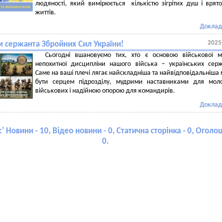
людяності, який вимірюється кількістю зігрітих душ і врят
життів.
Доклад
2025
м сержанта Збройних Сил України!
Сьогодні вшановуємо тих, хто є основою військової м
непохитної дисципліни нашого війська – українських серж
Саме на ваші плечі лягає найскладніша та найвідповідальніша м
бути серцем підрозділу, мудрими наставниками для мол
військових і надійною опорою для командирів.
Доклад
:
' Новини - 10, Відео новини - 0, Статична сторінка - 0, Оголо
0.