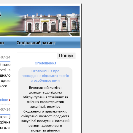
ти
Соціальний захист
-07-24
Оголошення
ічного
ості з
Оголошення про
єднало
проведення відкритих торгів
годою
з особливостями
чого –
Виконавчий комітет
доводить до відома
обґрунтування технічних та
ніше
якісних характеристик
закупівлі, розміру
-07-14
бюджетного призначення,
очікуваної вартості предмета
йкращі
закупівлі послуги «Поточний
орічна
ремонт дорожнього
ом для
покриття ділянки