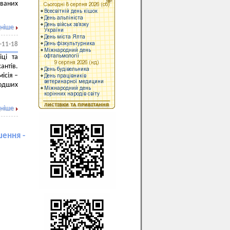
ованих
ніше
-11-18
іці та
антів.
ісія –
одших
ніше
шення -