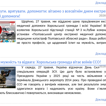
Доклад
ути. врятувати. допомогти: вітаємо з всесвітнім днем екстре
2026
ї допомоги!
Щорічно, 27 травня, ми віддаємо шану працівникам екс
медичної допомоги Хорольської громади і всієї України! В
колектив Хорольської підстанції станції №3 м.Лубни комун
установи «Полтавський центр екстреної медичної допомо
медицини катастроф Полтавської обласної ради». Ваша робот
не просто професія, це щоденний іспит на мужність, витри
Доклад
 мужність та відвага: Хорольська громада вітає воїнів ССО!
2026
У середу, 27 травня, Україна відзначає День Сил
спеціальних операцій ЗСУ. Цю дату було встановлено у
Президента України у 2025 році на честь звільнення н
термінала Донецького аеропорту 2014 року. Про проведені оп
ССО не говорять у вечірніх новинах, але їхні результати зм
здригатися ворога і надихають усю країну. Вони з’явля
діють блискавично і повертаються, виконавши неможливе.
Доклад