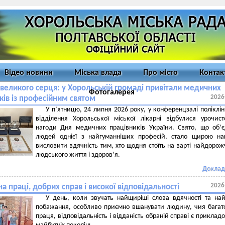
Відео новини
Міська влада
Про місто
Контак
великого серця: у Хорольській громаді привітали медичних
Фотогалерея
2026
ків із професійним святом
У п’ятницю, 24 липня 2026 року, у конференцзалі поліклін
відділення Хорольської міської лікарні відбулися урочист
нагоди Дня медичних працівників України. Свято, що об’
людей однієї з найгуманніших професій, стало щирою на
висловити вдячність тим, хто щодня стоїть на варті найдорож
людського життя і здоров’я.
Доклад
2026
 праці, добрих справ і високої відповідальності
У день, коли звучать найщиріші слова вдячності та на
побажання, особливо приємно вшанувати людину, чия багат
праця, відповідальність і відданість обраній справі є приклад