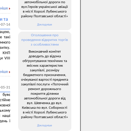
автомобільної дороги по
вул.Героїв української авіації
ніше
в місті Хоролі Лубенського
району Полтавської області»
и та
-07-14
Докладніше
ацею,
Оголошення про
е такі
проведення відкритих торгів
омного
з особливостями
витку.
Виконавчий комітет
ня КНП
доводить до відома
и VIII
обґрунтування технічних та
якісних характеристик
закупівлі, розміру
ніше
бюджетного призначення,
очікуваної вартості предмета
закупівлі послуги «Поточний
-05-31
ремонт дорожнього
покриття ділянки
 буяє
автомобільної дороги від
тійне
вул. Шевченка до вул.
ховної
Київська по вул. Соборності
ському
в місті Хоролі Лубенського
і наші
району Полтавської області»
день і
Докладніше