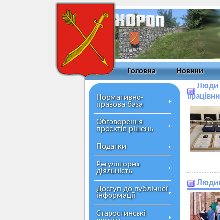
Головна
Новини
Люди 
працівни
Нормативно-
правова база
Обговорення
проєктів рішень
Податки
Регуляторна
діяльність
Людина
Доступ до публічної
інформації
Старостинські