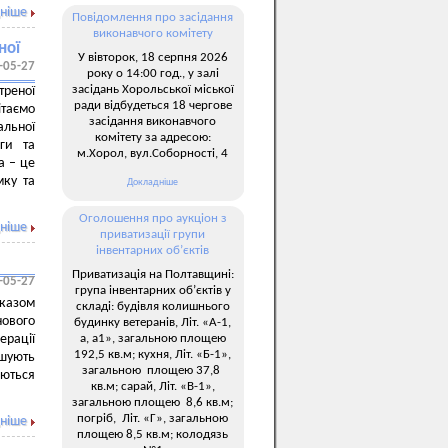
ніше
Повідомлення про засідання
виконавчого комітету
ної
У вівторок, 18 серпня 2026
-05-27
року о 14:00 год., у залі
засідань Хорольської міської
треної
ради відбудеться 18 чергове
ітаємо
засідання виконавчого
альної
комітету за адресою:
ги та
м.Хорол, вул.Соборності, 4
а – це
мку та
Докладніше
Оголошення про аукціон з
ніше
приватизації групи
інвентарних об’єктів
Приватизація на Полтавщині:
-05-27
група інвентарних об’єктів у
казом
складі: будівля колишнього
ового
будинку ветеранів, Літ. «А-1,
а, а1», загальною площею
ерації
192,5 кв.м; кухня, Літ. «Б-1»,
ушують
загальною площею 37,8
ються
кв.м; сарай, Літ. «В-1»,
загальною площею 8,6 кв.м;
погріб, Літ. «Г», загальною
ніше
площею 8,5 кв.м; колодязь