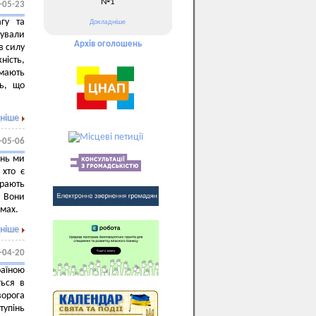
№1
-05-23
гу та
Докладніше
бували
Архів оголошень
в силу
ність,
имають
ь, що
ніше
-05-06
ень ми
 хто є
ирають
. Вони
рмах.
ніше
-04-20
раїною
ться в
ворога
упінь