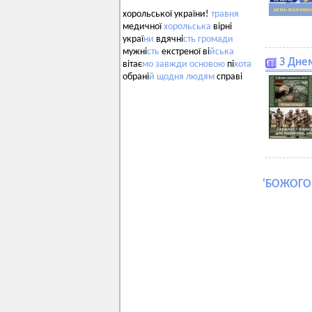
хорольської україни!
травня
медичної
хорольська
вірні
украї
ни
вдячні
сть
громади
мужні
сть
екстреної ві
йська
З Дне
вітає
мо
завжди
основою
пі
хота
обрані
й
щодня
людям
справі
'
БОЖОГО