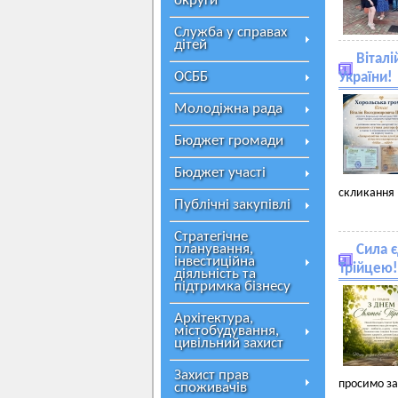
округи
Служба у справах
дітей
Віталі
ОСББ
України!
Молодіжна рада
Бюджет громади
Бюджет участі
скликання
Публічні закупівлі
Стратегічне
планування,
Сила є
інвестиційна
Трійцею!
діяльність та
підтримка бізнесу
Архітектура,
містобудування,
цивільний захист
Захист прав
просимо зах
споживачів