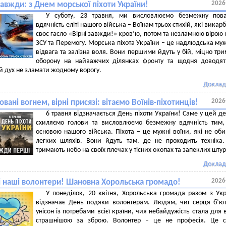
2026
завжди: з Днем морської піхоти України!
У суботу, 23 травня, ми висловлюємо безмежну пова
вдячність еліті нашого війська – Воїнам трьох стихій, які викар
своє гасло «Вірні завжди!» кров’ю, потом та незламною вірою 
ЗСУ та Перемогу. Морська піхота України – це надлюдська муж
відвага та залізна воля. Вони першими йдуть у бій, міцно тр
оборону на найважчих ділянках фронту та щодня доводят
й дух не зламати жодному ворогу.
Доклад
2026
овані вогнем, вірні присязі: вітаємо Воїнів-піхотинців!
6 травня відзначається День піхоти України! Саме у цей д
схиляємо голови та висловлюємо безмежну вдячність тим,
основою нашого війська. Піхота – це мужні воїни, які не об
легких шляхів. Вони йдуть там, де не проходить техніка
тримають небо на своїх плечах у тісних окопах та запеклих шту
Доклад
2026
і наші волонтери! Шановна Хорольська громадо!
У понеділок, 20 квітня, Хорольська громада разом з Ук
відзначає День подяки волонтерам. Людям, чиї серця б’ю
унісон із потребами всієї країни, чия небайдужість стала для 
страшнішою за зброю. Волонтер – це не професія. Це ст