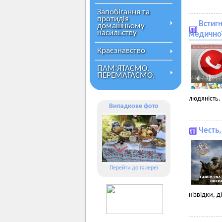
Запобігання та
протидія
Встигн
домашньому
насильству
медично
Краєзнавство
ПАМ’ЯТАЄМО.
ПЕРЕМАГАЄМО.
людяність.
Випадкове фото
Честь,
Перейти до галереї
нізвідки, 