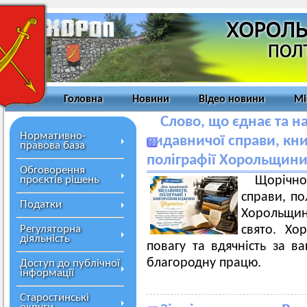
Головна
Новини
Відео новини
Мі
Слово, що єднає та н
Нормативно-
видавничої справи, кн
правова база
поліграфії Хорольщини
Обговорення
проєктів рішень
Щорічн
справи, по
Податки
Хорольщи
Регуляторна
свято. Хо
діяльність
повагу та вдячність за в
благородну працю.
Доступ до публічної
інформації
Старостинські