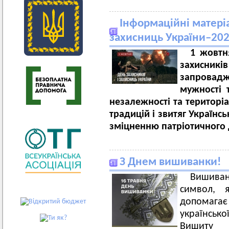
Інформаційні матеріа
захисниць України–20
1 жовтн
захисни
запровад
мужності т
незалежності та територіа
традицій і звитяг Україн
зміцненню патріотичного д
З Днем вишиванки!
Вишиван
символ, 
допомага
українсько
Вишиту