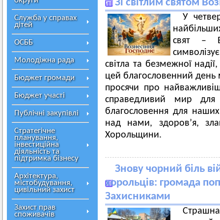
округи
Зі світлим святом Во
У четве
Служба у справах
дітей
найбільши
свят – В
ОСББ
символізу
Молодіжна рада
світла та безмежної надії,
цей благословенний день 
Бюджет громади
просячи про найважливіш
Бюджет участі
справедливий мир для 
благословення для наших
Публічні закупівлі
над нами, здоров’я, зл
Стратегічне
Хорольщини.
планування,
інвестиційна
діяльність та
підтримка бізнесу
Знову чорний біль ві
Архітектура,
хорольців: громада по
містобудування,
цивільний захист
Захисниками
Захист прав
Страшн
споживачів