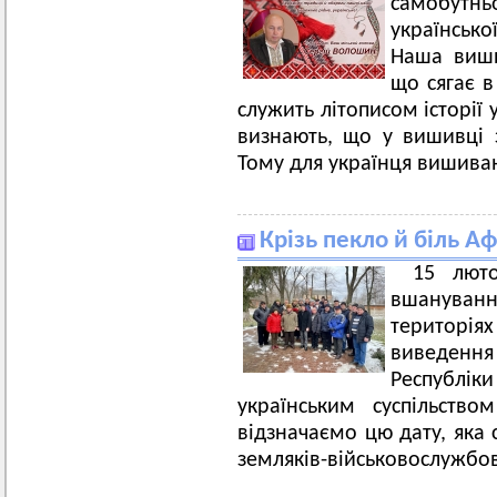
самобутн
українськ
Наша виши
що сягає в
служить літописом історії 
визнають, що у вишивці
Тому для українця вишиван
Крізь пекло й біль Аф
15 люто
вшануван
територія
виведення 
Республі
українським суспільств
відзначаємо цю дату, яка 
земляків-військовослужбовц