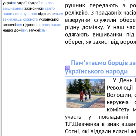
украї
ни
україні украї
нського
рушник передають з ро
вишиванка
захисникі
в
свято
реліквію. З прадавніх час
наших
вшанування
відзначає
ться
візерунки служили обер
захисниць
кожного
української
вознесі
ння
гідності
народу
захист
рідну домівку. У наш час
нашої домі
вку
мужні
сть»
одягають вишиванки під
оберег, як захист від воро
Пам’ятаємо борців за
українського народи
У День 
Революції
Волошин, с
керуюча с
комітету 
участь у покладанні 
Т.Г.Шевченка в знак вшан
Сотні, які віддали власні 