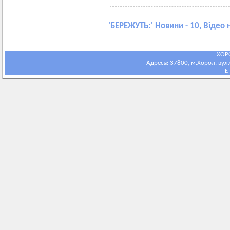
'
БЕРЕЖУТЬ:
' Новини - 10, Відео 
ХОР
Адреса: 37800, м.Хорол, вул.С
E