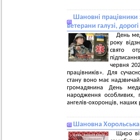
Шановні працівники 
ветерани галузі, дорог
День ме
року відз
свято от
підписан
червня 20
працівників». Для сучасн
стану воно має надзвичай
громадянина День мед
народження особливих, 
ангелів-охоронців, наших р
Шановна Хорольська
Щиро ві