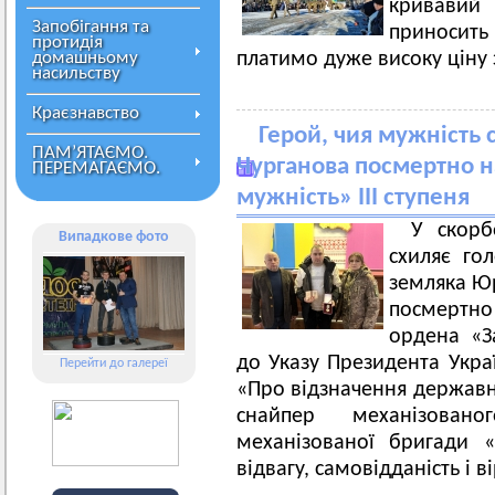
кривавий 
Запобігання та
приносит
протидія
домашньому
платимо дуже високу ціну 
насильству
Краєзнавство
Герой, чия мужність 
ПАМ’ЯТАЄМО.
Чурганова посмертно 
ПЕРЕМАГАЄМО.
мужність» ІІІ ступеня
У скорб
Випадкове фото
схиляє го
земляка Юр
посмертно
ордена «За
до Указу Президента Укра
Перейти до галереї
«Про відзначення державн
снайпер механізован
механізованої бригади 
відвагу, самовідданість і ві